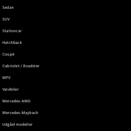
prøvetur
Sedan
SUV
Digitale
tjenester
Stationcar
Serviceaftaler
Teknisk
Hatchback
tilbehør
og
Coupé
Collection
Cabriolet / Roadster
MPV
Varebiler
Mercedes-AMG
Mercedes-Maybach
Udgået modeller
Dæk