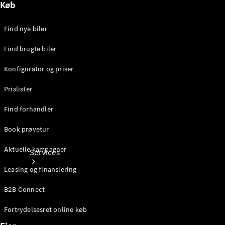
Køb
Teknisk
tilbehør
Opladningsudstyr
Find nye biler
Collection
Bilpleje
Find brugte biler
Konfigurator og priser
Prislister
Find forhandler
Book prøvetur
Aktuelle kampagner
Services
Leasing og finansiering
B2B Connect
Fortrydelsesret online køb