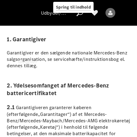
Spring til indhold
Udbyder/databeskyttelse
1. Garantigiver
Garantigiver er den sælgende nationale Mercedes-Benz
Udbyder/databeskyttelse
salgsorganisation, se servicehæfte/instruktionsbog el.
Modeller
dennes tillæg.
2. Ydelsesomfanget af Mercedes-Benz
battericertifikatet
2.1
Garantigiveren garanterer køberen
Alle modeller
(efterfølgende„Garantitager“) af et Mercedes-
Nye modeller
Benz/Mercedes-Maybach/Mercedes-AMG elektrokøretøj
(efterfølgende„Køretøj“) i henhold til følgende
betingelser, at den maksimale batterikapacitet for
Elektriske modeller