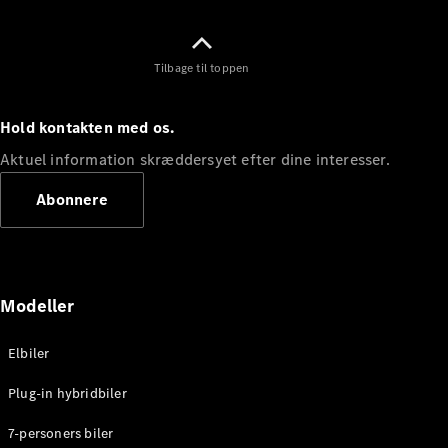
Find nye
biler
Tilbage til toppen
Find
brugte
biler
Hold kontakten med os.
Pre-owned
Aktuel information skræddersyet efter dine interesser.
Mercedes-
Benz
Abonnere
Aktuelle
kampagner
Firmabil
Modeller
Leasing og
finansiering
Elbiler
Konfigurator
Plug-in hybridbiler
og priser
Prislister
7-personers biler
Book