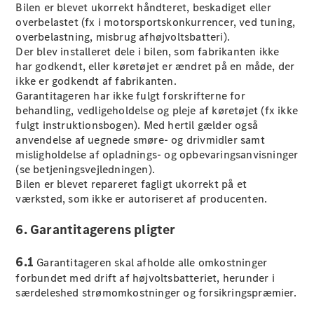
Konfigurator
Bilen er blevet ukorrekt håndteret, beskadiget eller
Mercedes-
overbelastet (fx i motorsportskonkurrencer, ved tuning,
Benz Online
overbelastning, misbrug afhøjvoltsbatteri).
Showroom
Der blev installeret dele i bilen, som fabrikanten ikke
Cabriolet / Roadster
har godkendt, eller køretøjet er ændret på en måde, der
ikke er godkendt af fabrikanten.
Garantitageren har ikke fulgt forskrifterne for
behandling, vedligeholdelse og pleje af køretøjet (fx ikke
fulgt instruktionsbogen). Med hertil gælder også
anvendelse af uegnede smøre- og drivmidler samt
misligholdelse af opladnings- og opbevaringsanvisninger
(se betjeningsvejledningen).
Bilen er blevet repareret fagligt ukorrekt på et
værksted, som ikke er autoriseret af producenten.
Alle
Cabriolets /
6. Garantitagerens pligter
Roadsters
CLE
6.1
Garantitageren skal afholde alle omkostninger
Cabriolet
forbundet med drift af højvoltsbatteriet, herunder i
Mercedes-
særdeleshed strømomkostninger og forsikringspræmier.
AMG SL