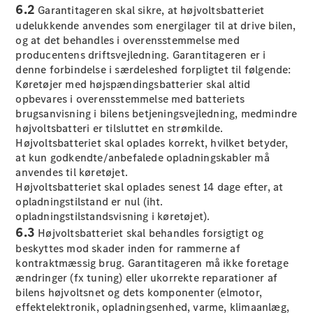
Roadster
6.2
Garantitageren skal sikre, at højvoltsbatteriet
udelukkende anvendes som energilager til at drive bilen,
Konfigurator
og at det behandles i overensstemmelse med
Mercedes-
producentens driftsvejledning. Garantitageren er i
Benz Online
denne forbindelse i særdeleshed forpligtet til følgende:
Showroom
Køretøjer med højspændingsbatterier skal altid
Grand Limousine
opbevares i overensstemmelse med batteriets
brugsanvisning i bilens betjeningsvejledning, medmindre
højvoltsbatteri er tilsluttet en strømkilde.
Højvoltsbatteriet skal oplades korrekt, hvilket betyder,
at kun godkendte/anbefalede opladningskabler må
anvendes til køretøjet.
Højvoltsbatteriet skal oplades senest 14 dage efter, at
opladningstilstand er nul (iht.
opladningstilstandsvisning i køretøjet).
VLE
Elektrisk
6.3
Højvoltsbatteriet skal behandles forsigtigt og
beskyttes mod skader inden for rammerne af
Konfigurator
kontraktmæssig brug. Garantitageren må ikke foretage
Mercedes-
ændringer (fx tuning) eller ukorrekte reparationer af
Benz Online
bilens højvoltsnet og dets komponenter (elmotor,
Showroom
effektelektronik, opladningsenhed, varme, klimaanlæg,