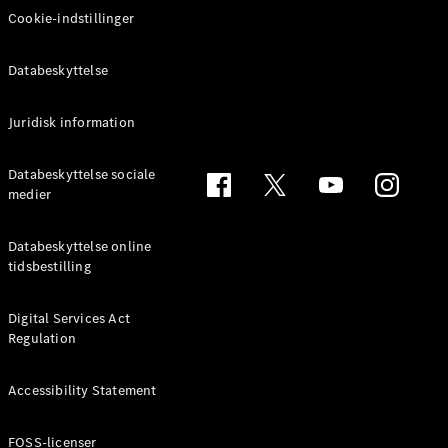
Oversigt
Cookie-indstillinger
Automatiseret
kørsel og
assistentsystemer
Databeskyttelse
Sikkerhedssystemer
Drivlinjeteknologi
Juridisk information
MBUX
Trådløse
opdateringer
Databeskyttelse sociale
Autonom
medier
kørsel
Parkeringsassistent
Databeskyttelse online
Elektrisk
tidsbestilling
mobilitet
Digital Services Act
Mercedes-
Regulation
Benz
Danmark
Accessibility Statement
FOSS-licenser