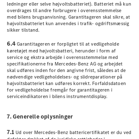
MPV
ledninger eller selve højvoltsbatteriet). Batteriet må kun
overdrages til andre forbrugere i overensstemmelse
med bilens brugsanvisning. Garantitageren skal sikre, at
højvoltsbatteriet kun anvendes i trafik- ogdriftsmæssig
sikker tilstand.
6.4
Garantitageren er forpligtet til at vedligeholde
Alle MPVs
køretøjet med højvoltsbatteri, herunder i form af
EQV
Elektrisk
service og ekstra arbejde i overensstemmelse med
V-Klasse
specifikationerne fra Mercedes-Benz AG og arbejdet
Marco Polo
skal udføres inden for den angivne frist, således at de
nødvendige vedligeholdelses- og slidreparationer på
højvoltsbatteriet kan udføres korrekt. Forfaldsdatoen
Konfigurator
for vedligeholdelse fremgår for garantitageren i
Mercedes-
serviceindikatoren i bilens instrumentdisplay.
Benz Online
Showroom
7. Generelle oplysninger
Varebiler
7.1
Ud over Mercedes-Benz battericertifikatet er du ved
Konfigurator