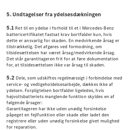
Konfigurator
Mercedes-
5. Undtagelser fra ydelsesdækningen
Benz Online
Showroom
Coupé
5.1
Ret til en ydelse i forhold til et i Mercedes-Benz
battericertifikatet fastsat krav bortfalder kun, hvis
dette er ansvarlig for skaden. En medvirkende årsag er
tilstrækkelig. Det afgøres ved formodning, om
tilsidesættelsen har været årsag/medvirkende årsag.
Det står garantitageren frit for at føre dokumentation
for, at tilsidesættelsen ikke var årsag til skaden.
Alle Coupés
CLE Coupé
5.2
Dele, som udskiftes regelmæssigt i forbindelse med
Mercedes-
service- og vedligeholdelsesarbejde, dækkes ikke af
AMG GT
ydelsen. Forpligtelsen bortfalder ligeledes, hvis
Coupé
højvoltsbatteriets manglende funktion skyldes en af
Mercedes-
følgende årsager:
AMG GT
Garantitageren har ikke uden unødig forsinkelse
Elektrisk
4-dørs
påpeget en fejlfunktion eller skade eller ladet den
coupé
registrere eller uden unødig forsinkelse givet mulighed
for reparation.