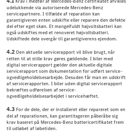
4.1
Krav i medfør af Mercedes-Benz certifikatet afvikles
Stationcar
udelukkende via autoriserede Mercedes-Benz
E-Klasse
servicepartnere. I tilfælde af reparation kan
Stationcar
garantigiveren enten udskifte eller reparere den defekte
E-Klasse
del efter eget skøn. Et mangelfuldt højvoltsbatteri kan
All-Terrain
også udskiftes med et renoveret højvoltsbatteri.
Udskiftede dele overgår til garantigiverens ejendom.
Konfigurator
Mercedes-
4.2
Den aktuelle servicerapport vil blive brugt, når
Benz Online
retten til at stille krav gøres gældende. I biler med
Showroom
digital servicerapport gælder den aktuelle digitale
Hatchback
servicerapport som dokumentation for udført service-
ogvedligeholdelsesarbejde. Desuden får man en udskrift
af servicerapporten. I biler uden digital servicerapport
bekræftes udførelsen af service-
ogvedligeholdelsesarbejdet i servicehæftet.
4.3
For de dele, der er installeret eller repareret som en
A-Klasse
del af reparationen, kan garantitageren påberåbe sig
Hatchback
krav baseret på Mercedes-Benz battericertifikatet frem
til udløbet af løbetiden.