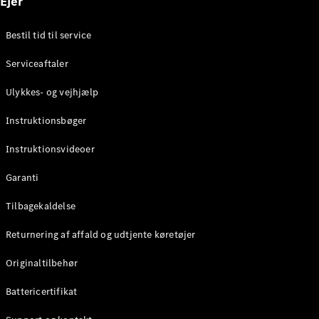
Ejer
Alle
services
Bestil tid til service
Ladeløsninger
Serviceaftaler
Bestil tid til
Ulykkes- og vejhjælp
service
Service og
Instruktionsbøger
reparation
Ulykkes- og
Instruktionsvideoer
vejhjælp
Forsikring
Garanti
Tilbagekaldelse
Mercedes-
Benz apps
Returnering af affald og udtjente køretøjer
Instruktionsbøger
Originaltilbehør
Support og
kontakt
Battericertifikat