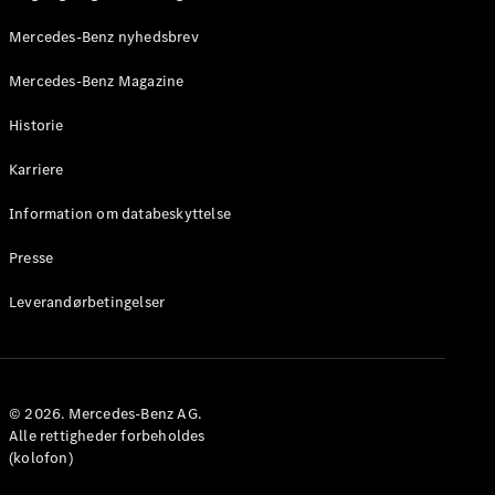
Mercedes-Benz nyhedsbrev
Mercedes-Benz Magazine
Historie
Om os
Karriere
AMG
MAYBACH
Information om databeskyttelse
G-Klasse
Teknologi og
Presse
innovationer
Leverandørbetingelser
© 2026. Mercedes-Benz AG.
Alle rettigheder forbeholdes
(kolofon)