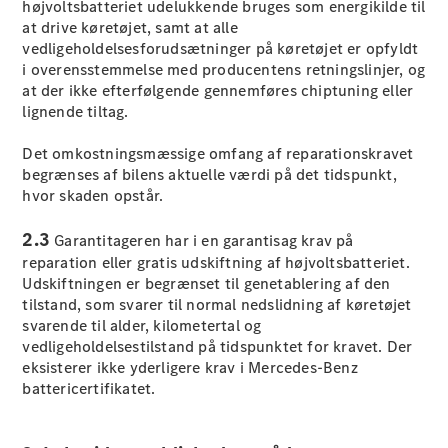
højvoltsbatteriet udelukkende bruges som energikilde til
E-Klasse
at drive køretøjet, samt at alle
Sedan
vedligeholdelsesforudsætninger på køretøjet er opfyldt
S-Klasse
i overensstemmelse med producentens retningslinjer, og
Lang
at der ikke efterfølgende gennemføres chiptuning eller
Mercedes-
lignende tiltag.
Maybach S-
Klasse
Det omkostningsmæssige omfang af reparationskravet
begrænses af bilens aktuelle værdi på det tidspunkt,
Konfigurator
hvor skaden opstår.
Mercedes-
Benz Online
2.3
Garantitageren har i en garantisag krav på
Showroom
reparation eller gratis udskiftning af højvoltsbatteriet.
SUV
Udskiftningen er begrænset til genetablering af den
tilstand, som svarer til normal nedslidning af køretøjet
svarende til alder, kilometertal og
vedligeholdelsestilstand på tidspunktet for kravet. Der
eksisterer ikke yderligere krav i Mercedes-Benz
battericertifikatet.
Alle SUVs
EQS