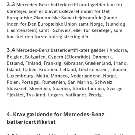
3.3
Mercedes-Benz battericertifikatet gælder kun for
køretøjer, som er blevet udleveret inden for Det
Konfigurator
Europæiske Økonomiske Samarbejdsområde (lande
Mercedes-
inden for Den Europæiske Union samt Norge, Island og
Benz Online
Liechtenstein) samt i Schweiz, eller for køretøjer, som
Showroom
har fået den første indregistrering dér.
Stationcar
3.4
Mercedes-Benz battericertifikatet gælder i Andorra,
Belgien, Bulgarien, Cypern (EUområde), Danmark,
Estland, Finland, Frankrig, Gibraltar, Grækenland, Irland,
Island, Italien, Kroatien, Letland, Liechtenstein, Litauen,
Luxembourg, Malta, Monaco, Nederlandene, Norge,
Alle
Polen, Portugal, Rumænien, San Marino, Schweiz,
Stationcar
Slovakiet, Slovenien, Spanien, Storbritannien, Sverige,
CLA
Tjekkiet, Tyskland, Ungarn, Vatikanet, Østrig.
Shooting
Elektrisk
Brake
CLA
4. Krav gældende for Mercedes-Benz
Shooting
battericertifikatet
Brake
C-Klasse