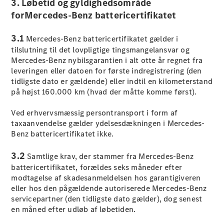
3. Løbetid og gyldighedsområde
Elektrisk
SUV
forMercedes-Benz battericertifikatet
Mercedes-
Maybach
Elektrisk
3.1
Mercedes-Benz battericertifikatet gælder i
EQS SUV
tilslutning til det lovpligtige tingsmangelansvar og
GLA
Mercedes-Benz nybilsgarantien i alt otte år regnet fra
GLA
Ny
Elektrisk
leveringen eller datoen for første indregistrering (den
GLA
Ny
tidligste dato er gældende) eller indtil en kilometerstand
GLB
Elektrisk
på højst 160.000 km (hvad der måtte komme først).
GLB
GLC
Elektrisk
Ved erhvervsmæssig persontransport i form af
GLC
taxaanvendelse gælder ydelsesdækningen i Mercedes-
GLC Coupé
Benz battericertifikatet ikke.
GLE
GLE Coupé
3.2
GLS
Samtlige krav, der stammer fra Mercedes-Benz
Mercedes-
battericertifikatet, forældes seks måneder efter
Maybach
Ny
modtagelse af skadesanmeldelsen hos garantigiveren
GLS
eller hos den pågældende autoriserede Mercedes-Benz
G-
servicepartner (den tidligste dato gælder), dog senest
Elektrisk
Klasse
en måned efter udløb af løbetiden.
G-Klasse