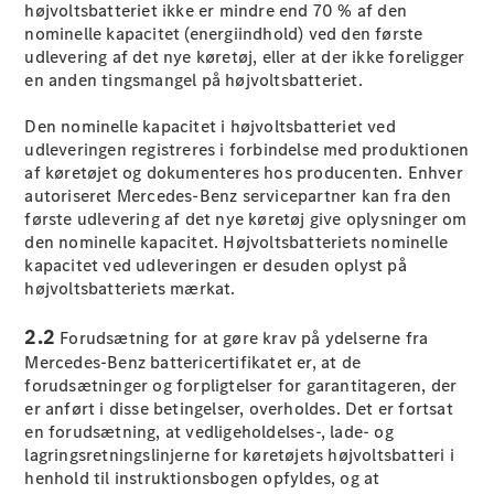
højvoltsbatteriet ikke er mindre end 70 % af den
Plug-in-hybrid modeller
nominelle kapacitet (energiindhold) ved den første
udlevering af det nye køretøj, eller at der ikke foreligger
Sedan
en anden tingsmangel på højvoltsbatteriet.
Den nominelle kapacitet i højvoltsbatteriet ved
udleveringen registreres i forbindelse med produktionen
af køretøjet og dokumenteres hos producenten. Enhver
autoriseret Mercedes-Benz servicepartner kan fra den
første udlevering af det nye køretøj give oplysninger om
Alle Sedans
den nominelle kapacitet. Højvoltsbatteriets nominelle
CLA
Elektrisk
kapacitet ved udleveringen er desuden oplyst på
CLA
højvoltsbatteriets mærkat.
C-Klasse
Sedan
2.2
Forudsætning for at gøre krav på ydelserne fra
C-
Mercedes-Benz battericertifikatet er, at de
Klasse
Elektrisk
forudsætninger og forpligtelser for garantitageren, der
Sedan
er anført i disse betingelser, overholdes. Det er fortsat
EQE
Elektrisk
en forudsætning, at vedligeholdelses-, lade- og
Sedan
lagringsretningslinjerne for køretøjets højvoltsbatteri i
EQS
Elektrisk
henhold til instruktionsbogen opfyldes, og at
Sedan