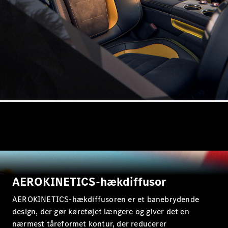
E-Klasse
Stationcar
E-Klasse
All-Terrain
Konfigurator
Mercedes-
Benz Online
Showroom
Hatchback
AEROKINETICS-hækdiffusor
A-Klasse
Hatchback
AEROKINETICS-hækdiffusoren er et banebrydende
design, der gør køretøjet længere og giver det en
Konfigurator
nærmest tåreformet kontur, der reducerer