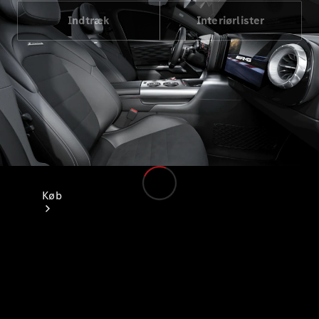
Indtræk
Interiørlister
Køb
Find nye