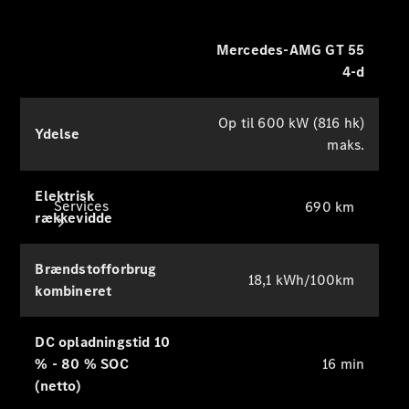
Bilpleje
Mercedes-AMG GT 55
4-d
Op til 600 kW (816 hk)
Ydelse
maks.
Elektrisk
Services
690 km
rækkevidde
Brændstofforbrug
18,1 kWh/100km
kombineret
DC opladningstid 10
Alle
% - 80 % SOC
16 min
services
(netto)
Ladeløsninger