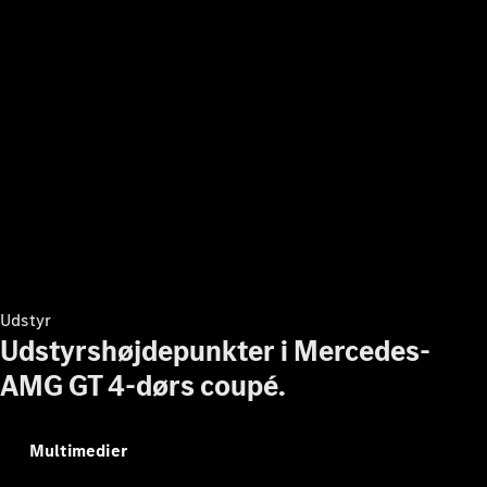
biler
Find
brugte
biler
Pre-owned
Mercedes-
Benz
Aktuelle
kampagner
Firmabil
Leasing og
finansiering
Udstyr
Udstyrshøjdepunkter i Mercedes-
Konfigurator
og priser
AMG GT 4-dørs coupé.
Prislister
Book
prøvetur
Multimedier