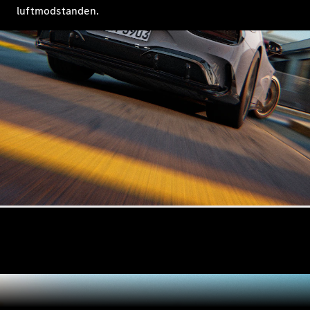
Mercedes-
luftmodstanden.
Benz Online
Showroom
Coupé
Alle Coupés
CLE Coupé
Mercedes-
AMG GT
Coupé
Mercedes-
AMG GT
Elektrisk
4-dørs
coupé
Konfigurator