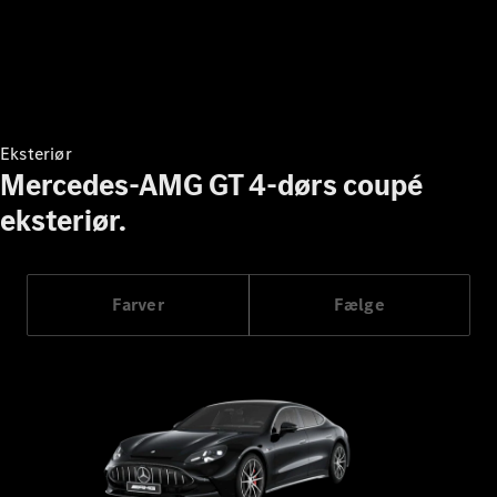
Konfigurator
Mercedes-
Benz Online
Showroom
Grand Limousine
Eksteriør
Mercedes-AMG GT 4-dørs coupé
eksteriør.
VLE
Elektrisk
Farver
Fælge
Konfigurator
Mercedes-
Benz Online
Showroom
MPV