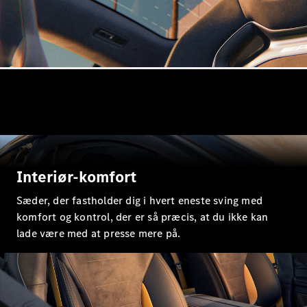
Konfigurator
Mercedes-
Benz Online
Showroom
Stationcar
Interiør-komfort
Alle
Stationcar
Sæder, der fastholder dig i hvert eneste sving med
CLA
komfort og kontrol, der er så præcis, at du ikke kan
Shooting
Elektrisk
Brake
lade være med at presse mere på.
CLA
Shooting
Brake
C-Klasse
Stationcar