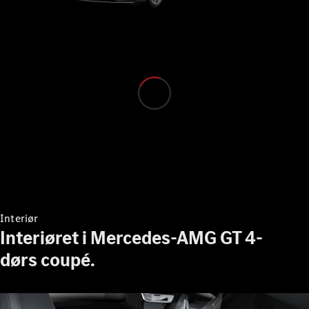
Alle MPVs
EQV
Elektrisk
V-Klasse
Marco Polo
Konfigurator
Mercedes-
Benz Online
Showroom
Interiør
Varebiler
Interiøret i Mercedes-AMG GT 4-
dørs coupé.
Konfigurator
Mercedes-Benz Online Showroom