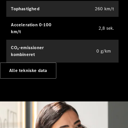
Tophastighed
260 km/t
Bestil tid til
service
Service og
Acceleration 0-100
reparation
2,8 sek.
km/t
Ulykkes- og
vejhjælp
Forsikring
CO₂-emissioner
0 g/km
kombineret
Mercedes-
Benz apps
Alle tekniske data
Instruktionsbøger
Support og
kontakt