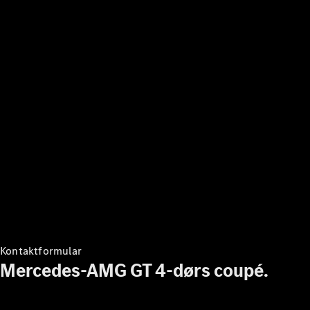
Kontakt
Mercedes-
Benz
Karriere
Mercedes-
Benz
nyhedsbrev
Mercedes-
Benz
Magazine
Kontaktformular
Mercedes-AMG GT 4-dørs coupé.