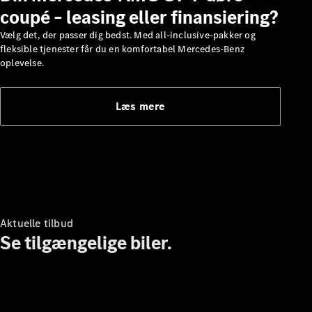
coupé – leasing eller finansiering?
Om os
Vælg det, der passer dig bedst. Med all-inclusive-pakker og
AMG
fleksible tjenester får du en komfortabel Mercedes-Benz
MAYBACH
oplevelse.
G-Klasse
Teknologi og
innovationer
Læs mere
Aktuelle tilbud
Oversigt
Se tilgængelige biler.
Automatiseret
kørsel og
assistentsystemer
Sikkerhedssystemer
Drivlinjeteknologi