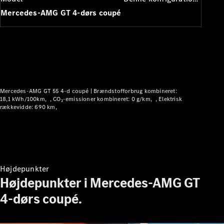
Plug-in-hybrid modeller
Mercedes-AMG GT 4-dørs coupé
Sedan
Mercedes-AMG GT 55 4-d coupé |
Brændstofforbrug kombineret:
Alle Sedans
18,1 kWh/100km
CO₂-emissioner kombineret: 0 g/km
Elektrisk
rækkevidde: 690 km
CLA
Elektrisk
CLA
C-Klasse
Sedan
C-
Klasse
Elektrisk
Højdepunkter
Sedan
Højdepunkter i Mercedes-AMG GT
EQE
Elektrisk
Sedan
4-dørs coupé.
EQS
Elektrisk
Sedan