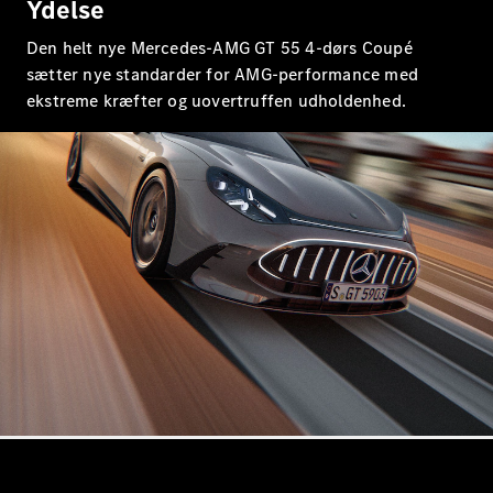
Ydelse
Mercedes-
Benz Online
Den helt nye Mercedes-AMG GT 55 4-dørs Coupé
Showroom
sætter nye standarder for AMG-performance med
Cabriolet / Roadster
ekstreme kræfter og uovertruffen udholdenhed.
Alle
Cabriolets /
Roadsters
CLE
Cabriolet
Mercedes-
AMG SL
Roadster