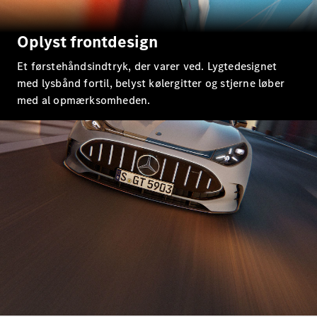
E-Klasse
Sedan
S-Klasse
Oplyst frontdesign
Lang
Mercedes-
Et førstehåndsindtryk, der varer ved. Lygtedesignet
Maybach S-
med lysbånd fortil, belyst kølergitter og stjerne løber
Klasse
med al opmærksomheden.
Konfigurator
Mercedes-
Benz Online
Showroom
SUV
Alle SUVs
EQS
Elektrisk