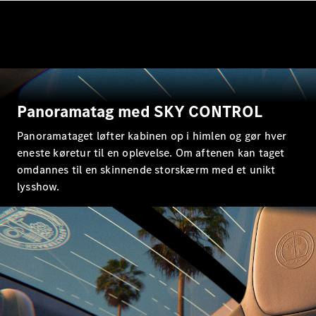
SUV
Mercedes-
Maybach
Elektrisk
EQS SUV
GLA
GLA
Ny
Elektrisk
GLA
Ny
GLB
Elektrisk
Panoramatag med SKY CONTROL
GLB
GLC
Panoramataget løfter kabinen op i himlen og gør hver
Elektrisk
GLC
eneste køretur til en oplevelse. Om aftenen kan taget
GLC Coupé
omdannes til en skinnende storskærm med et unikt
GLE
lysshow.
GLE Coupé
GLS
Mercedes-
Maybach
Ny
GLS
G-
Elektrisk
Klasse
G-Klasse