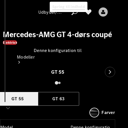
Spring til indhold
Udbyder/databeskyttelse
Mercedes-AMG GT 4-dørs coupé
Elektrisk
Denne konfiguration til
Udbyder/databeskyttelse
Modeller
GT 55
GT 55
GT 63
Alle modeller
Nye modeller
Farver
Elektriske modeller
Model
Denne konfiguration til