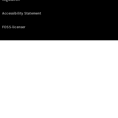
Oversigt
Automatiseret
kørsel og
Accessibility Statement
assistentsystemer
Sikkerhedssystemer
FOSS-licenser
Drivlinjeteknologi
MBUX
Trådløse
opdateringer
Autonom
kørsel
Parkeringsassistent
Elektrisk
mobilitet
Mercedes-
Benz
Danmark