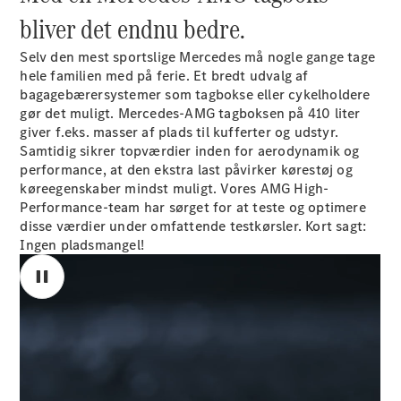
bliver det endnu bedre.
Konfigurator
Selv den mest sportslige Mercedes må nogle gange tage
Mercedes-
hele familien med på ferie. Et bredt udvalg af
Benz Online
bagagebærersystemer som tagbokse eller cykelholdere
Showroom
gør det muligt. Mercedes-AMG tagboksen på 410 liter
Stationcar
giver f.eks. masser af plads til kufferter og udstyr.
Samtidig sikrer topværdier inden for aerodynamik og
performance, at den ekstra last påvirker kørestøj og
køreegenskaber mindst muligt. Vores AMG High-
Performance-team har sørget for at teste og optimere
disse værdier under omfattende testkørsler. Kort sagt:
Alle
Ingen pladsmangel!
Stationcar
CLA
Shooting
Elektrisk
Brake
CLA
Shooting
Brake
C-Klasse