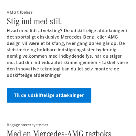
Elektrisk
SUV
Mercedes-
AMG tilbehør
Stig ind med stil.
Maybach
Elektrisk
EQS SUV
Hvad med lidt afveksling? De udskiftelige afdækninger i
GLA
det sportsligt eksklusive Mercedes-Benz- eller AMG
GLA
Ny
Elektrisk
design vil være et blikfang, hver gang døren går op. De
GLA
Ny
slidstærke og holdbare indstigningslister byder dig
GLB
Elektrisk
nemlig velkommen med indbydende lys, når du stiger
GLB
ind. Lad din individualitet skinne igennem – takket være
GLC
Elektrisk
den innovative teknologi kan du let selv montere de
GLC
udskiftelige afdækninger.
GLC Coupé
GLE
GLE Coupé
GLS
Til de udskiftelige afdækninger
Mercedes-
Maybach
Ny
GLS
G-
Elektrisk
Bagagebærersystemer
Klasse
Med en Mercedes-AMG tagboks
G-Klasse