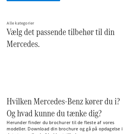
Konfigurator
Mercedes-
Benz Online
Showroom
Alle kategorier
Cabriolet / Roadster
Vælg det passende tilbehør til din
Mercedes.
Alle
Cabriolets /
Hvilken Mercedes-Benz kører du i?
Roadsters
CLE
Og hvad kunne du tænke dig?
Cabriolet
Mercedes-
Herunder finder du brochurer til de fleste af vores
AMG SL
modeller. Download din brochure og gå på opdagelse i