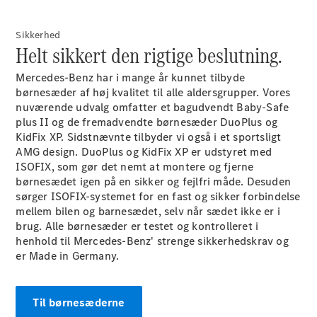
Konfigurator
Mercedes-
Benz Online
Sikkerhed
Helt sikkert den rigtige beslutning.
Showroom
Coupé
Mercedes-Benz har i mange år kunnet tilbyde
børnesæder af høj kvalitet til alle aldersgrupper. Vores
nuværende udvalg omfatter et bagudvendt Baby-Safe
plus II og de fremadvendte børnesæder DuoPlus og
KidFix XP. Sidstnævnte tilbyder vi også i et sportsligt
AMG design. DuoPlus og KidFix XP er udstyret med
ISOFIX, som gør det nemt at montere og fjerne
Alle Coupés
børnesædet igen på en sikker og fejlfri måde. Desuden
CLE Coupé
sørger ISOFIX-systemet for en fast og sikker forbindelse
Mercedes-
mellem bilen og barnesædet, selv når sædet ikke er i
AMG GT
brug. Alle børnesæder er testet og kontrolleret i
Coupé
henhold til Mercedes-Benz' strenge sikkerhedskrav og
Mercedes-
er Made in Germany.
AMG GT
Elektrisk
4-dørs
coupé
Til børnesæderne