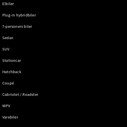
Elbiler
Find nye
Plug-in hybridbiler
biler
Find
7-personers biler
brugte
biler
Sedan
Pre-owned
Mercedes-
SUV
Benz
Stationcar
Aktuelle
Hatchback
kampagner
Firmabil
Coupé
Leasing og
finansiering
Cabriolet / Roadster
MPV
Konfigurator
og priser
Varebiler
Prislister
Book