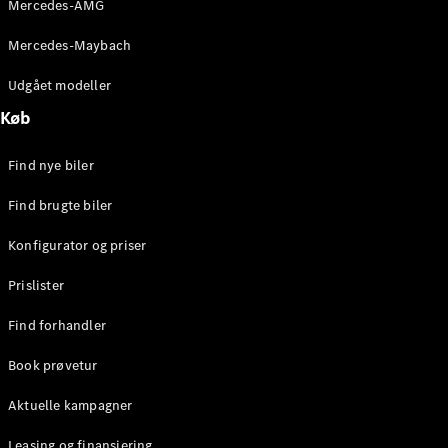
Mercedes-AMG
prøvetur
Mercedes-Maybach
Digitale
Udgået modeller
tjenester
Serviceaftaler
Køb
Teknisk
tilbehør
Find nye biler
og
Collection
Find brugte biler
Konfigurator og priser
Prislister
Find forhandler
Book prøvetur
Aktuelle kampagner
Dæk
Leasing og finansiering