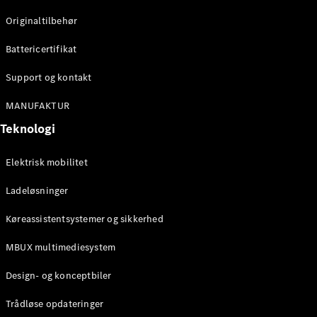
Alle
Originaltilbehør
services
Ladeløsninger
Battericertifikat
Support og kontakt
Bestil tid til
service
MANUFAKTUR
Service og
reparation
Teknologi
Ulykkes- og
vejhjælp
Elektrisk mobilitet
Forsikring
Ladeløsninger
Mercedes-
Køreassistentsystemer og sikkerhed
Benz apps
Instruktionsbøger
MBUX multimediesystem
Support og
Design- og konceptbiler
kontakt
Trådløse opdateringer