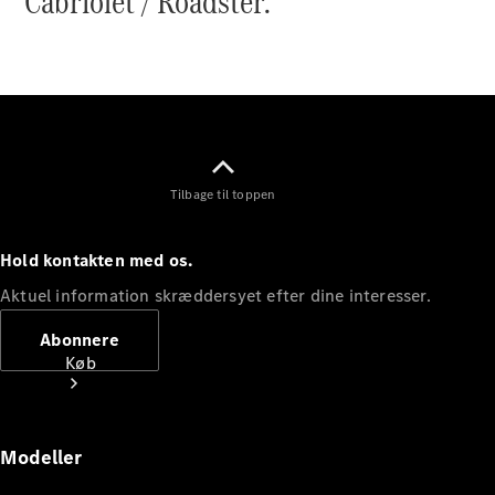
Cabriolet / Roadster.
Mercedes-Benz Online Showroom
Tilbage til toppen
Hold kontakten med os.
Aktuel information skræddersyet efter dine interesser.
Abonnere
Køb
Modeller