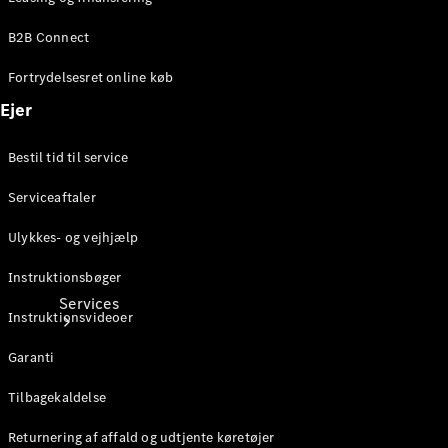
Teknisk
tilbehør
B2B Connect
Opladningsudstyr
Collection
Fortrydelsesret online køb
Bilpleje
Ejer
Bestil tid til service
Serviceaftaler
Ulykkes- og vejhjælp
Instruktionsbøger
Services
Instruktionsvideoer
Garanti
Tilbagekaldelse
Returnering af affald og udtjente køretøjer