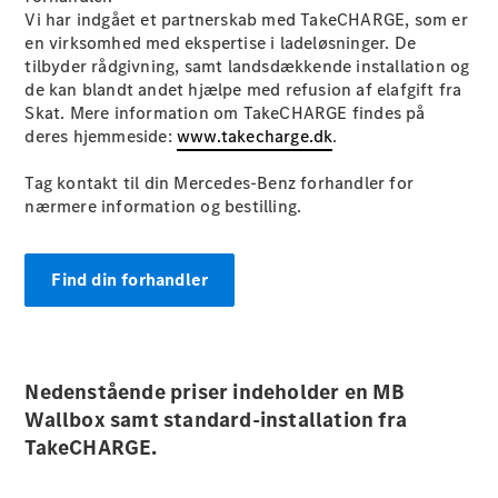
E-Klasse
Vi har indgået et partnerskab med TakeCHARGE, som er
Sedan
en virksomhed med ekspertise i ladeløsninger. De
S-Klasse
tilbyder rådgivning, samt landsdækkende installation og
Lang
de kan blandt andet hjælpe med refusion af elafgift fra
Mercedes-
Skat. Mere information om TakeCHARGE findes på
Maybach S-
deres hjemmeside:
www.takecharge.dk
.
Klasse
Tag kontakt til din Mercedes-Benz forhandler for
nærmere information og bestilling.
Konfigurator
Mercedes-
Benz Online
Find din forhandler
Showroom
SUV
Nedenstående priser indeholder en MB
Wallbox samt standard-installation fra
TakeCHARGE.
Alle SUVs
EQS