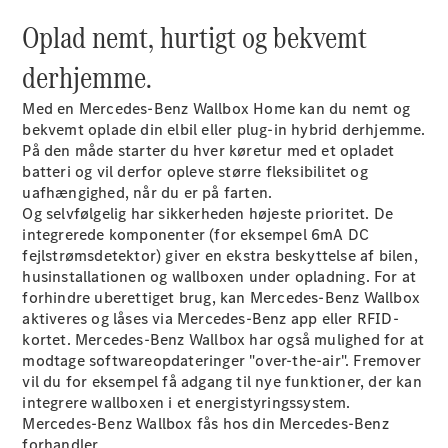
Plug-in-hybrid modeller
Oplad nemt, hurtigt og bekvemt
Sedan
derhjemme.
Med en Mercedes-Benz Wallbox Home kan du nemt og
bekvemt oplade din elbil eller plug-in hybrid derhjemme.
På den måde starter du hver køretur med et opladet
batteri og vil derfor opleve større fleksibilitet og
uafhængighed, når du er på farten.
Alle Sedans
Og selvfølgelig har sikkerheden højeste prioritet. De
CLA
Elektrisk
integrerede komponenter (for eksempel 6mA DC
CLA
fejlstrømsdetektor) giver en ekstra beskyttelse af bilen,
C-Klasse
husinstallationen og wallboxen under opladning. For at
Sedan
forhindre uberettiget brug, kan Mercedes-Benz Wallbox
C-
aktiveres og låses via Mercedes-Benz app eller RFID-
Klasse
Elektrisk
kortet. Mercedes-Benz Wallbox har også mulighed for at
Sedan
modtage softwareopdateringer "over-the-air". Fremover
EQE
vil du for eksempel få adgang til nye funktioner, der kan
Elektrisk
Sedan
integrere wallboxen i et energistyringssystem.
EQS
Mercedes-Benz Wallbox fås hos din Mercedes-Benz
Elektrisk
Sedan
forhandler.