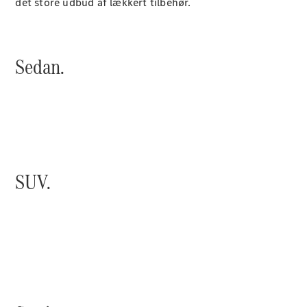
Roadster
det store udbud af lækkert tilbehør.
Konfigurator
Mercedes-
Sedan.
Benz Online
Showroom
Grand Limousine
SUV.
VLE
Elektrisk
Konfigurator
Mercedes-
Benz Online
Showroom