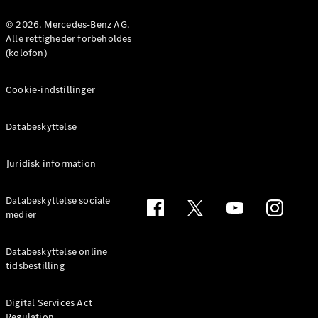
© 2026. Mercedes-Benz AG.
Alle rettigheder forbeholdes
(kolofon)
Cookie-indstillinger
Om os
AMG
MAYBACH
Databeskyttelse
G-Klasse
Teknologi og
Juridisk information
innovationer
Databeskyttelse sociale
medier
Databeskyttelse online
tidsbestilling
Digital Services Act
Regulation