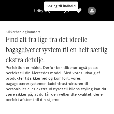
Spring til indhold
Udbyder/databeskyttelse
Sikkerhed og komfort
Find alt fra lige fra det ideelle
Udbyder/databeskyttelse
bagagebærersystem til en helt særlig
Modeller
ekstra detalje.
Perfektion er målet. Derfor bør tilbehør også passe
perfekt til din Mercedes model. Med vores udvalg af
produkter til sikkerhed og komfort, vores
bagagebærersystemer, ladeinfrastrukturen til
personbiler eller ekstraudstyret til bilens styling kan du
Alle modeller
være sikker på, at du får den velkendte kvalitet, der er
Nye modeller
perfekt afstemt til din stjerne.
Elektriske modeller