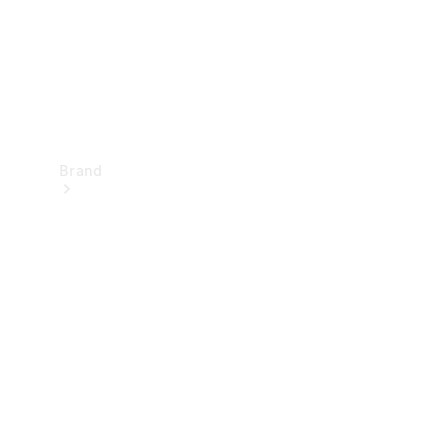
Brand
Oplev
Mercedes-
Benz