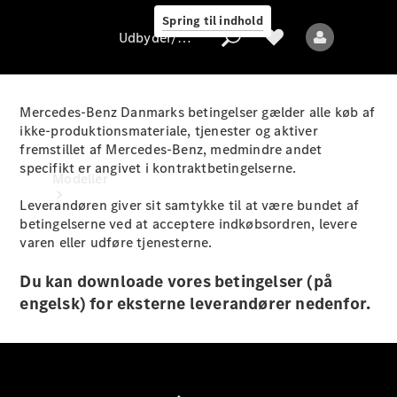
Spring til indhold
Udbyder/databeskyttelse
Mercedes-Benz Danmarks betingelser gælder alle køb af
ikke-produktionsmateriale, tjenester og aktiver
fremstillet af Mercedes-Benz, medmindre andet
Udbyder/databeskyttelse
specifikt er angivet i kontraktbetingelserne.
Modeller
Leverandøren giver sit samtykke til at være bundet af
betingelserne ved at acceptere indkøbsordren, levere
varen eller udføre tjenesterne.
Du kan downloade vores betingelser (på
engelsk) for eksterne leverandører nedenfor.
Alle modeller
Nye modeller
Elektriske modeller