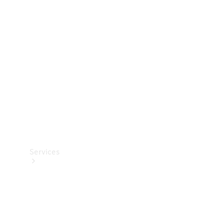
Teknisk
tilbehør
Opladningsudstyr
Collection
Bilpleje
Services