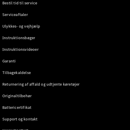
Bestil tid til service
Konfigurator
Serviceaftaler
Mercedes-
Benz Online
Ulykkes- og vejhjælp
Showroom
Stationcar
Instruktionsbøger
Instruktionsvideoer
Garanti
Tilbagekaldelse
Alle
Returnering af affald og udtjente køretøjer
Stationcar
CLA
Originaltilbehør
Shooting
Elektrisk
Brake
Battericertifikat
CLA
Shooting
Support og kontakt
Brake
C-Klasse