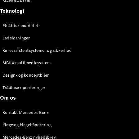
MANUFAKTUR
Stationcar
Teknologi
E-Klasse
Stationcar
E-Klasse
Elektrisk mobilitet
All-Terrain
Ladeløsninger
Konfigurator
Køreassistentsystemer og sikkerhed
Mercedes-
Benz Online
MBUX multimediesystem
Showroom
Hatchback
Design- og konceptbiler
Trådløse opdateringer
Om os
Kontakt Mercedes-Benz
A-Klasse
Hatchback
Klage og klagehåndtering
Mercedes-Benz nyhedsbrev