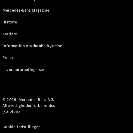
Konfigurator
Mercedes-
Mercedes-Benz Magazine
Benz Online
Showroom
Historie
Coupé
Karriere
Information om databeskyttelse
Presse
Leverandørbetingelser
Alle Coupés
CLE Coupé
Mercedes-
AMG GT
Coupé
© 2026. Mercedes-Benz AG.
Mercedes-
Alle rettigheder forbeholdes
AMG GT
Elektrisk
(kolofon)
4-dørs
coupé
Cookie-indstillinger