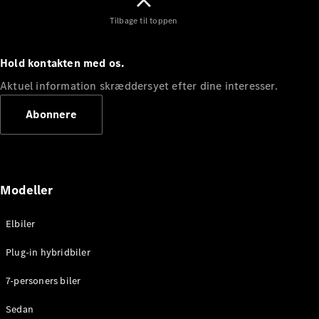
Plug-in-hybrid modeller
Tilbage til toppen
Sedan
Hold kontakten med os.
Aktuel information skræddersyet efter dine interesser.
Abonnere
Alle Sedans
CLA
Elektrisk
CLA
Modeller
C-Klasse
Sedan
C-
Elbiler
Klasse
Elektrisk
Plug-in hybridbiler
Sedan
EQE
Elektrisk
7-personers biler
Sedan
EQS
Elektrisk
Sedan
Sedan