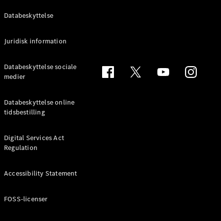
Konfigurator
Mercedes-
Databeskyttelse
Benz Online
Showroom
Juridisk information
Cabriolet / Roadster
Databeskyttelse sociale
medier
Databeskyttelse online
tidsbestilling
Digital Services Act
Regulation
Alle
Cabriolets /
Roadsters
Accessibility Statement
CLE
Cabriolet
FOSS-licenser
Mercedes-
AMG SL