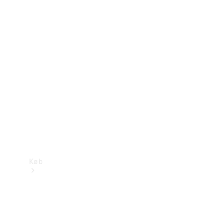
Mercedes-Benz Online Showroom
Køb