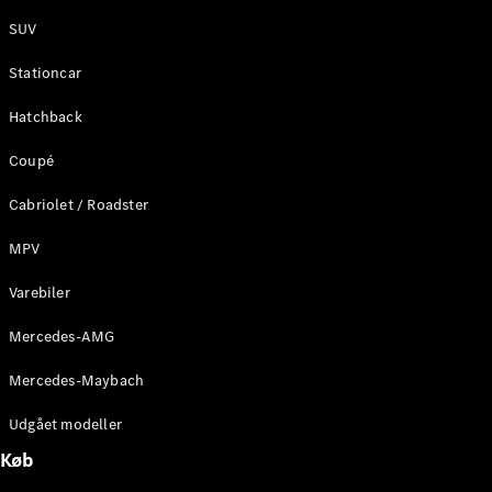
E-Klasse
SUV
Sedan
S-Klasse
Stationcar
Lang
Mercedes-
Hatchback
Maybach S-
Klasse
Coupé
Cabriolet / Roadster
Konfigurator
Mercedes-
MPV
Benz Online
Showroom
Varebiler
SUV
Mercedes-AMG
Mercedes-Maybach
Udgået modeller
Køb
Alle SUVs
EQS