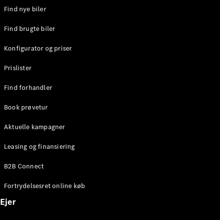
Elektrisk
SUV
Find nye biler
Mercedes-
Maybach
Find brugte biler
Elektrisk
EQS SUV
Konfigurator og priser
GLA
GLA
Ny
Elektrisk
Prislister
GLA
Ny
GLB
Elektrisk
Find forhandler
GLB
GLC
Elektrisk
Book prøvetur
GLC
GLC Coupé
Aktuelle kampagner
GLE
GLE Coupé
Leasing og finansiering
GLS
Mercedes-
B2B Connect
Maybach
Ny
GLS
Fortrydelsesret online køb
G-
Elektrisk
Ejer
Klasse
G-Klasse