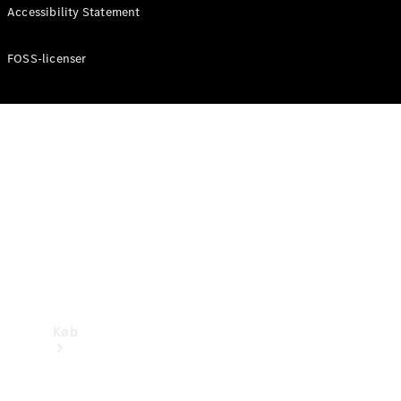
Accessibility Statement
Konfigurator
Mercedes-Benz Online Showroom
FOSS-licenser
Køb