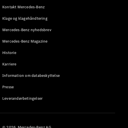
Mercedes-
AMG SL
Kontakt Mercedes-Benz
Roadster
Klage og klagehåndtering
Konfigurator
Mercedes-Benz nyhedsbrev
Mercedes-
Benz Online
Mercedes-Benz Magazine
Showroom
Grand Limousine
Historie
Karriere
Information om databeskyttelse
Presse
Leverandørbetingelser
VLE
Elektrisk
Konfigurator
Mercedes-
© 2026. Mercedes-Benz AG.