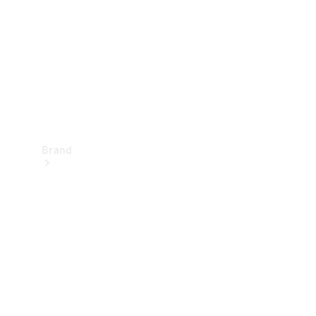
kontakt
Brand
Oplev
Mercedes-
Benz