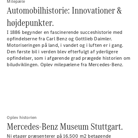
Milepæle
Plug-in-hybrid modeller
Automobilhistorie: Innovationer &
højdepunkter.
Sedan
I 1886 begynder en fascinerende succeshistorie med
opfindelserne fra Carl Benz og Gottlieb Daimler.
Motoriseringen på land, i vandet og i luften er i gang.
Den første bil i verden blev efterfulgt af yderligere
opfindelser, som i afgørende grad prægede historien om
biludviklingen. Oplev milepælene fra Mercedes-Benz.
Alle Sedans
CLA
Elektrisk
CLA
C-Klasse
Sedan
C-
Klasse
Elektrisk
Sedan
EQE
Oplev historien
Elektrisk
Sedan
Mercedes-Benz Museum Stuttgart.
EQS
Elektrisk
Sedan
Ni etager præsenterer på 16.500 m2 betagende