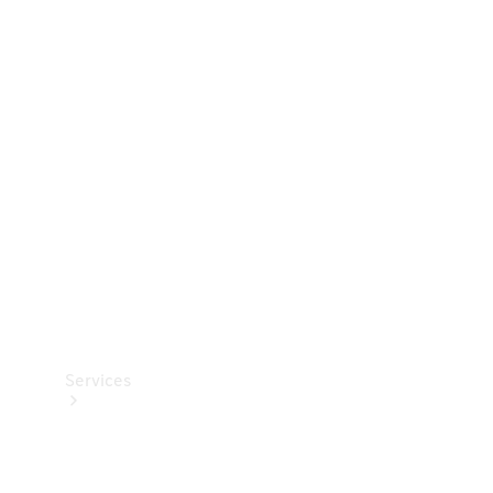
Dæk
Teknisk
tilbehør
Opladningsudstyr
Collection
Bilpleje
Services