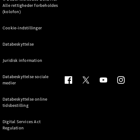
Benz Online
Alle rettigheder forbeholdes
Showroom
(kolofon)
MPV
Cookie-indstillinger
Databeskyttelse
Alle MPVs
Juridisk information
EQV
Elektrisk
V-Klasse
Databeskyttelse sociale
Marco Polo
medier
Konfigurator
Databeskyttelse online
Mercedes-
tidsbestilling
Benz Online
Showroom
Digital Services Act
Regulation
Varebiler