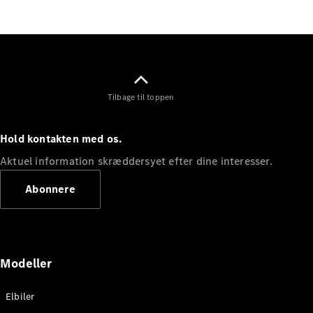
Elektrisk
SUV
EQS
Elektrisk
SUV
Mercedes-
Maybach
Elektrisk
EQS SUV
Tilbage til toppen
GLA
GLA
Ny
Elektrisk
GLA
Ny
Hold kontakten med os.
GLB
Elektrisk
GLB
Aktuel information skræddersyet efter dine interesser.
GLC
Elektrisk
GLC
Abonnere
GLC Coupé
GLE
GLE Coupé
GLS
Mercedes-
Modeller
Maybach
Ny
GLS
Elbiler
G-
Elektrisk