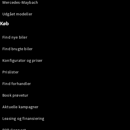
Mercedes-Maybach
Brake
C-Klasse
Udgået modeller
Stationcar
E-Klasse
Køb
Stationcar
E-Klasse
Find nye biler
All-Terrain
Find brugte biler
Konfigurator
Konfigurator og priser
Mercedes-
Benz Online
Prislister
Showroom
Hatchback
Find forhandler
Book prøvetur
Aktuelle kampagner
Leasing og finansiering
A-Klasse
Hatchback