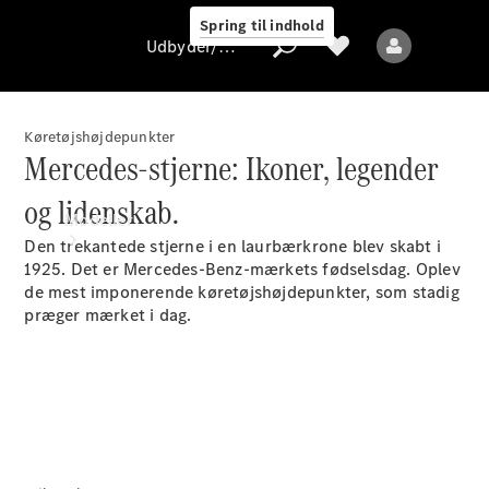
Spring til indhold
Udbyder/databeskyttelse
Køretøjshøjdepunkter
Mercedes-stjerne: Ikoner, legender
Udbyder/databeskyttelse
og lidenskab.
Modeller
Den trekantede stjerne i en laurbærkrone blev skabt i
1925. Det er Mercedes-Benz-mærkets fødselsdag. Oplev
de mest imponerende køretøjshøjdepunkter, som stadig
præger mærket i dag.
Alle modeller
Nye modeller
Elektriske modeller