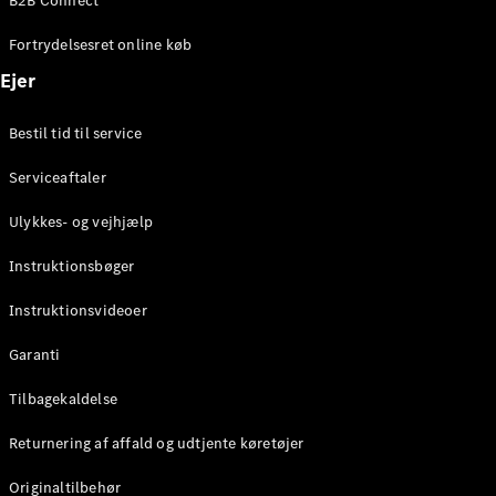
B2B Connect
Fortrydelsesret online køb
Konfigurator
Mercedes-
Ejer
Benz Online
Showroom
Bestil tid til service
Coupé
Serviceaftaler
Ulykkes- og vejhjælp
Instruktionsbøger
Alle Coupés
Instruktionsvideoer
CLE Coupé
Mercedes-
Garanti
AMG GT
Tilbagekaldelse
Coupé
Mercedes-
Returnering af affald og udtjente køretøjer
AMG GT
Elektrisk
4-dørs
Originaltilbehør
coupé