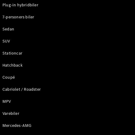
Klasse
Plug-in hybridbiler
G-Klasse
7-personers biler
Konfigurator
Sedan
Mercedes-
Benz Online
SUV
Showroom
Stationcar
Stationcar
Hatchback
Coupé
Cabriolet / Roadster
Alle
Stationcar
MPV
CLA
Shooting
Varebiler
Elektrisk
Brake
Mercedes-AMG
CLA
Shooting