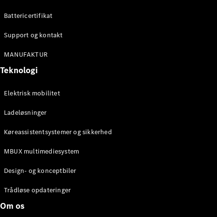
Battericertifikat
Konfigurator
Mercedes-
Support og kontakt
Benz Online
MANUFAKTUR
Showroom
Cabriolet / Roadster
Teknologi
Elektrisk mobilitet
Ladeløsninger
Køreassistentsystemer og sikkerhed
MBUX multimediesystem
Alle
Design- og konceptbiler
Cabriolets /
Roadsters
Trådløse opdateringer
CLE
Om os
Cabriolet