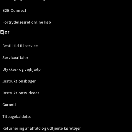
Elektrisk
SUV
B2B Connect
EQS
Elektrisk
SUV
Fortrydelsesret online køb
Mercedes-
Maybach
Elektrisk
Ejer
EQS SUV
GLA
Bestil tid til service
GLA
Ny
Elektrisk
GLA
Ny
Serviceaftaler
GLB
Elektrisk
GLB
Ulykkes- og vejhjælp
GLC
Elektrisk
GLC
Instruktionsbøger
GLC Coupé
GLE
Instruktionsvideoer
GLE Coupé
GLS
Garanti
Mercedes-
Maybach
Tilbagekaldelse
Ny
GLS
Returnering af affald og udtjente køretøjer
G-
Elektrisk