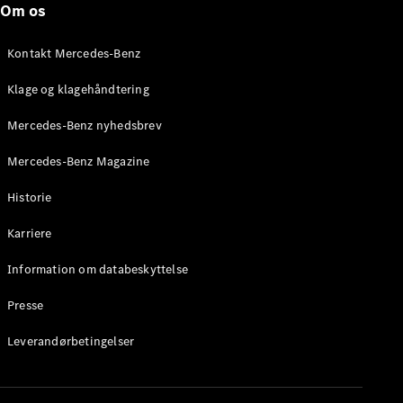
Om os
Brake
C-Klasse
Stationcar
Kontakt Mercedes-Benz
E-Klasse
Stationcar
Klage og klagehåndtering
E-Klasse
All-Terrain
Mercedes-Benz nyhedsbrev
Mercedes-Benz Magazine
Konfigurator
Mercedes-
Historie
Benz Online
Showroom
Karriere
Hatchback
Information om databeskyttelse
Presse
Leverandørbetingelser
A-Klasse
Hatchback