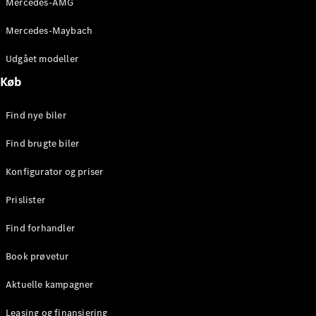
Mercedes-AMG
E-Klasse
Sedan
Mercedes-Maybach
S-Klasse
Lang
Udgået modeller
Mercedes-
Køb
Maybach S-
Klasse
Find nye biler
Konfigurator
Find brugte biler
Mercedes-
Benz Online
Konfigurator og priser
Showroom
SUV
Prislister
Find forhandler
Book prøvetur
Aktuelle kampagner
Alle SUVs
EQE
Leasing og finansiering