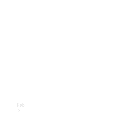
Konfigurator
Mercedes-Benz Online Showroom
Køb