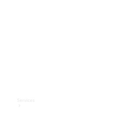
Dæk
Teknisk
tilbehør
Opladningsudstyr
Collection
Bilpleje
Services