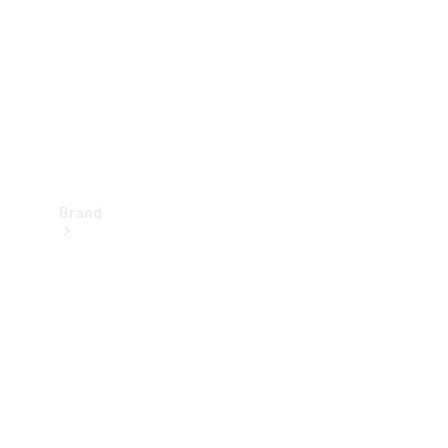
kontakt
Brand
Oplev
Mercedes-
Benz