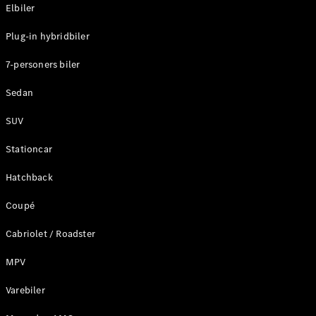
Plug-in-hybrid modeller
Elbiler
Plug-in hybridbiler
Sedan
7-personers biler
Sedan
SUV
Alle Sedans
Stationcar
CLA
Elektrisk
CLA
Hatchback
C-Klasse
Coupé
Sedan
C-
Cabriolet / Roadster
Klasse
Elektrisk
Sedan
MPV
EQE
Elektrisk
Sedan
Varebiler
EQS
Elektrisk
Sedan