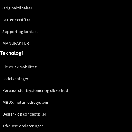
Klasse
Originaltilbehør
G-Klasse
Battericertifikat
Konfigurator
Mercedes-
Support og kontakt
Benz Online
Showroom
MANUFAKTUR
Stationcar
Teknologi
Elektrisk mobilitet
Ladeløsninger
Køreassistentsystemer og sikkerhed
Alle
Stationcar
MBUX multimediesystem
CLA
Shooting
Elektrisk
Design- og konceptbiler
Brake
CLA
Trådløse opdateringer
Shooting