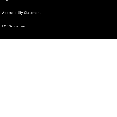
Accessibility Statement
Konfigurator
Mercedes-
Benz Online
FOSS-licenser
Showroom
Cabriolet / Roadster
Alle
Cabriolets /
Roadsters
CLE
Cabriolet