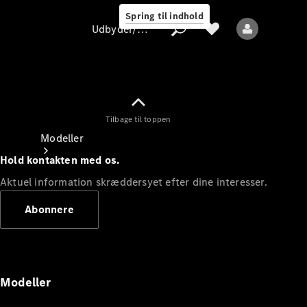
Spring til indhold
Udbyder/databeskyttelse
Tilbage til toppen
Udbyder/databeskyttelse
Modeller
Hold kontakten med os.
Aktuel information skræddersyet efter dine interesser.
Abonnere
Alle modeller
Nye modeller
Modeller
Elektriske modeller