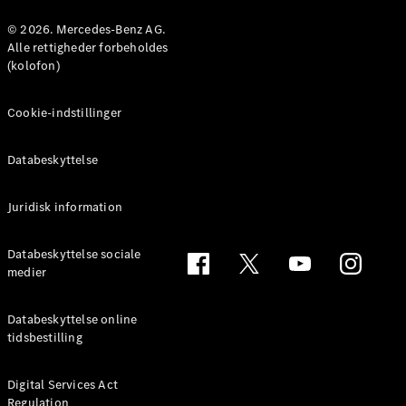
© 2026. Mercedes-Benz AG.
Konfigurator
Alle rettigheder forbeholdes
Mercedes-
(kolofon)
Benz Online
Showroom
Cookie-indstillinger
Coupé
Databeskyttelse
Juridisk information
Alle Coupés
Databeskyttelse sociale
CLE Coupé
medier
Mercedes-
AMG GT
Databeskyttelse online
Coupé
tidsbestilling
Mercedes-
AMG GT
Elektrisk
4-dørs
Digital Services Act
Regulation
coupé