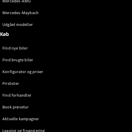
Mercedes-AMG
E-Klasse
Sedan
Mercedes-Maybach
S-Klasse
Lang
Udgået modeller
Mercedes-
Køb
Maybach S-
Klasse
Find nye biler
Konfigurator
Find brugte biler
Mercedes-
Benz Online
Konfigurator og priser
Showroom
SUV
Prislister
Find forhandler
Book prøvetur
Aktuelle kampagner
Alle SUVs
EQS
Leasing og finansiering