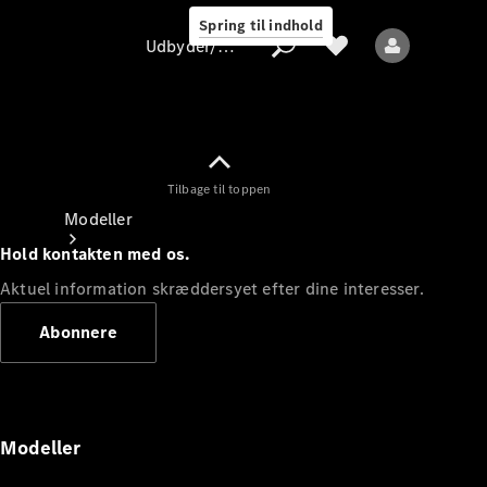
Spring til indhold
Udbyder/databeskyttelse
Tilbage til toppen
Udbyder/databeskyttelse
Modeller
Hold kontakten med os.
Aktuel information skræddersyet efter dine interesser.
Abonnere
Alle modeller
Nye modeller
Modeller
Elektriske modeller