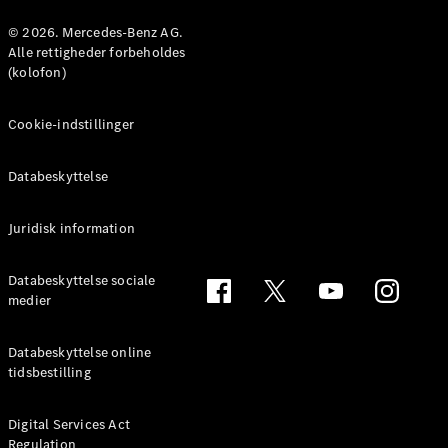
Konfigurator
Mercedes-
© 2026. Mercedes-Benz AG.
Benz Online
Alle rettigheder forbeholdes
Showroom
(kolofon)
Coupé
Cookie-indstillinger
Databeskyttelse
Juridisk information
Alle Coupés
CLE Coupé
Mercedes-
Databeskyttelse sociale
AMG GT
medier
Coupé
Mercedes-
Databeskyttelse online
AMG GT
tidsbestilling
Elektrisk
4-dørs
coupé
Digital Services Act
Regulation