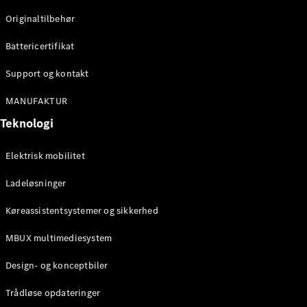
Originaltilbehør
Konfigurator
Mercedes-
Battericertifikat
Benz Online
Showroom
Support og kontakt
Stationcar
MANUFAKTUR
Teknologi
Elektrisk mobilitet
Ladeløsninger
Alle
Stationcar
Køreassistentsystemer og sikkerhed
CLA
Shooting
Elektrisk
MBUX multimediesystem
Brake
CLA
Design- og konceptbiler
Shooting
Brake
Trådløse opdateringer
C-Klasse