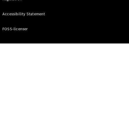
Konfigurator
Mercedes-
Accessibility Statement
Benz Online
Showroom
Cabriolet / Roadster
FOSS-licenser
Alle
Cabriolets /
Roadsters
CLE
Cabriolet
Mercedes-
AMG SL