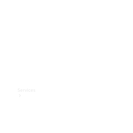
Teknisk
tilbehør
Opladningsudstyr
Collection
Bilpleje
Services