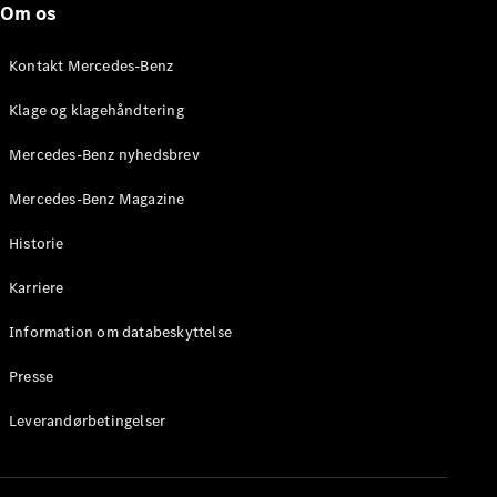
Om os
Stationcar
E-Klasse
Stationcar
Kontakt Mercedes-Benz
E-Klasse
All-Terrain
Klage og klagehåndtering
Mercedes-Benz nyhedsbrev
Konfigurator
Mercedes-
Mercedes-Benz Magazine
Benz Online
Showroom
Historie
Hatchback
Karriere
Information om databeskyttelse
Presse
A-Klasse
Leverandørbetingelser
Hatchback