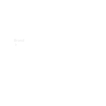
Brand
Oplev
Mercedes-
Benz