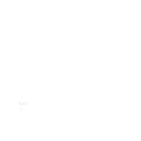
Mercedes-Benz Online Showroom
Køb