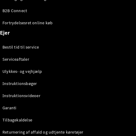
Elektrisk
SUV
B2B Connect
Mercedes-
Maybach
Elektrisk
Fortrydelsesret online køb
EQS SUV
GLA
Ejer
GLA
Ny
Elektrisk
GLA
Ny
Bestil tid til service
GLB
Elektrisk
GLB
Serviceaftaler
GLC
Elektrisk
GLC
Ulykkes- og vejhjælp
GLC Coupé
GLE
Instruktionsbøger
GLE Coupé
GLS
Instruktionsvideoer
Mercedes-
Maybach
Ny
Garanti
GLS
G-
Tilbagekaldelse
Elektrisk
Klasse
Returnering af affald og udtjente køretøjer
G-Klasse