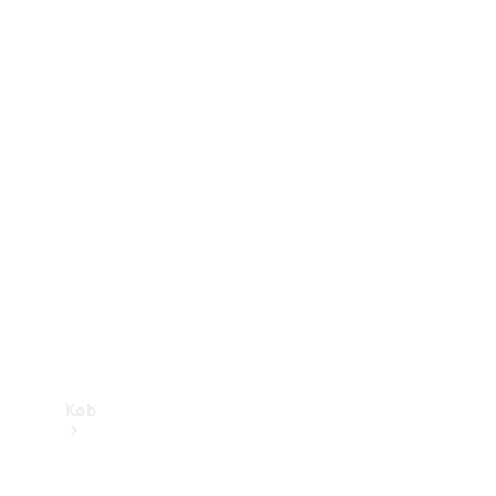
Konfigurator
Mercedes-Benz Online Showroom
Køb