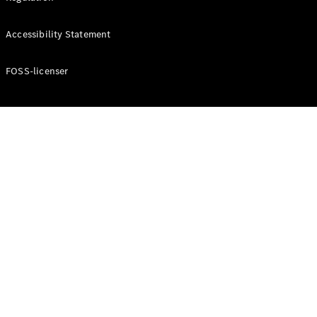
Accessibility Statement
Konfigurator
Mercedes-
Benz Online
FOSS-licenser
Showroom
Cabriolet / Roadster
Alle
Cabriolets /
Roadsters
CLE
Cabriolet