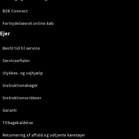
Elektrisk
SUV
B2B Connect
EQS
Elektrisk
SUV
Fortrydelsesret online køb
Mercedes-
Maybach
Elektrisk
Ejer
EQS SUV
GLA
Bestil tid til service
GLA
Ny
Elektrisk
GLA
Ny
Serviceaftaler
GLB
Elektrisk
GLB
Ulykkes- og vejhjælp
GLC
Elektrisk
GLC
Instruktionsbøger
GLC Coupé
GLE
Instruktionsvideoer
GLE Coupé
GLS
Garanti
Mercedes-
Maybach
Tilbagekaldelse
Ny
GLS
Returnering af affald og udtjente køretøjer
G-
Elektrisk