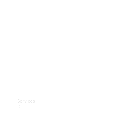
Dæk
Teknisk
tilbehør
Opladningsudstyr
Collection
Bilpleje
Services