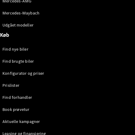
Mercedes-AMG
E-Klasse
Sedan
Mercedes-Maybach
S-Klasse
Lang
Udgået modeller
Mercedes-
Køb
Maybach S-
Klasse
Find nye biler
Konfigurator
Find brugte biler
Mercedes-
Benz Online
Konfigurator og priser
Showroom
SUV
Prislister
Find forhandler
Book prøvetur
Aktuelle kampagner
Alle SUVs
EQE
Leasing og finansiering