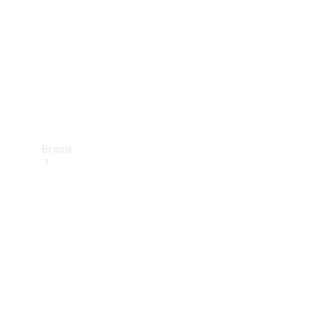
kontakt
Brand
Oplev
Mercedes-
Benz