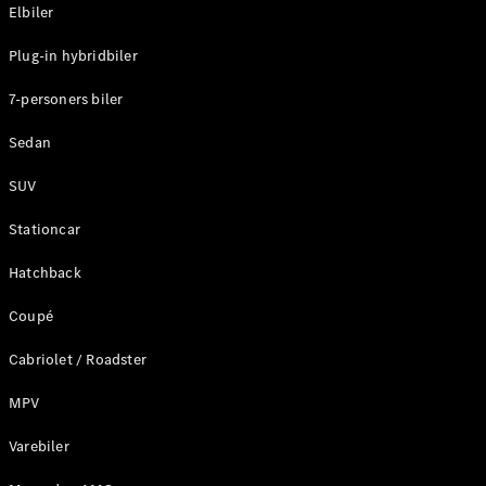
Plug-in-hybrid modeller
Elbiler
Plug-in hybridbiler
Sedan
7-personers biler
Sedan
SUV
Alle Sedans
Stationcar
CLA
Elektrisk
CLA
Hatchback
C-Klasse
Coupé
Sedan
C-
Cabriolet / Roadster
Klasse
Elektrisk
Sedan
MPV
EQE
Elektrisk
Sedan
Varebiler
EQS
Elektrisk
Sedan