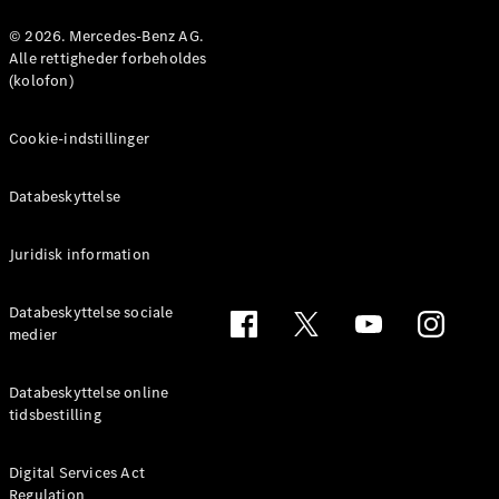
© 2026. Mercedes-Benz AG.
Konfigurator
Alle rettigheder forbeholdes
Mercedes-
(kolofon)
Benz Online
Showroom
Cookie-indstillinger
Coupé
Databeskyttelse
Juridisk information
Alle Coupés
Databeskyttelse sociale
CLE Coupé
medier
Mercedes-
AMG GT
Databeskyttelse online
Coupé
tidsbestilling
Mercedes-
AMG GT
Elektrisk
4-dørs
Digital Services Act
Regulation
coupé