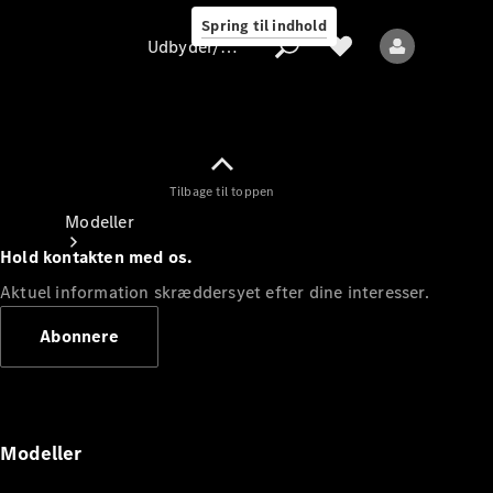
Spring til indhold
Udbyder/databeskyttelse
Tilbage til toppen
Udbyder/databeskyttelse
Modeller
Hold kontakten med os.
Aktuel information skræddersyet efter dine interesser.
Abonnere
Alle modeller
Nye modeller
Modeller
Elektriske modeller