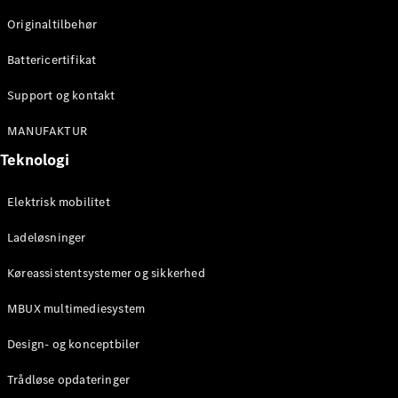
Klasse
Originaltilbehør
G-Klasse
Battericertifikat
Konfigurator
Mercedes-
Support og kontakt
Benz Online
Showroom
MANUFAKTUR
Stationcar
Teknologi
Elektrisk mobilitet
Ladeløsninger
Køreassistentsystemer og sikkerhed
Alle
Stationcar
MBUX multimediesystem
CLA
Shooting
Elektrisk
Design- og konceptbiler
Brake
CLA
Trådløse opdateringer
Shooting