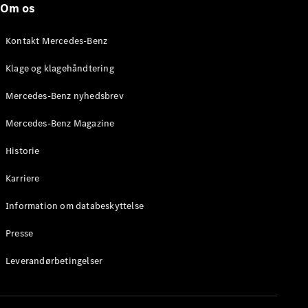
Om os
Brake
C-Klasse
Stationcar
Kontakt Mercedes-Benz
E-Klasse
Stationcar
Klage og klagehåndtering
E-Klasse
All-Terrain
Mercedes-Benz nyhedsbrev
Mercedes-Benz Magazine
Konfigurator
Mercedes-
Historie
Benz Online
Showroom
Karriere
Hatchback
Information om databeskyttelse
Presse
Leverandørbetingelser
A-Klasse
Hatchback