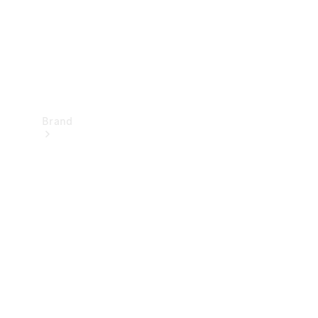
Brand
Oplev
Mercedes-
Benz