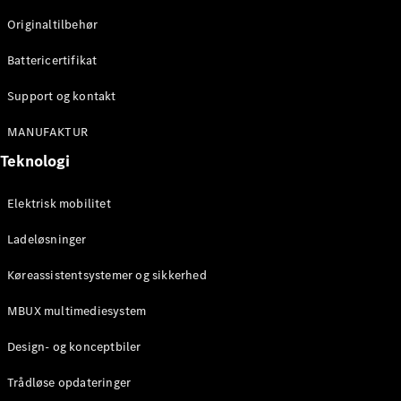
Originaltilbehør
Konfigurator
Mercedes-
Battericertifikat
Benz Online
Showroom
Support og kontakt
Stationcar
MANUFAKTUR
Teknologi
Elektrisk mobilitet
Ladeløsninger
Alle
Stationcar
Køreassistentsystemer og sikkerhed
CLA
Shooting
Elektrisk
MBUX multimediesystem
Brake
CLA
Design- og konceptbiler
Shooting
Brake
Trådløse opdateringer
C-Klasse