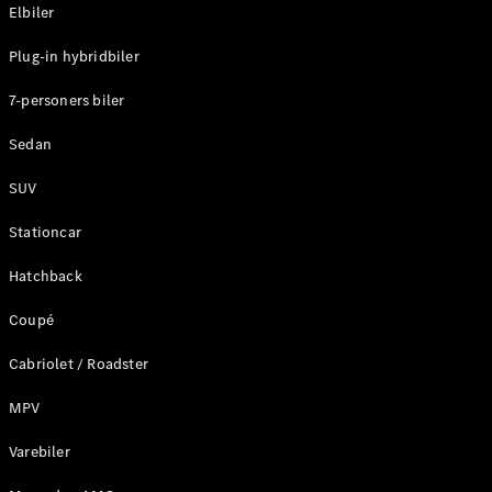
Plug-in-hybrid modeller
Elbiler
Plug-in hybridbiler
Sedan
7-personers biler
Sedan
SUV
Alle Sedans
Stationcar
CLA
Elektrisk
CLA
Hatchback
C-Klasse
Coupé
Sedan
C-
Cabriolet / Roadster
Klasse
Elektrisk
Sedan
MPV
EQE
Elektrisk
Sedan
Varebiler
EQS
Elektrisk
Sedan