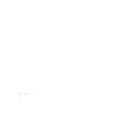
Teknisk
tilbehør
Opladningsudstyr
Collection
Bilpleje
Services