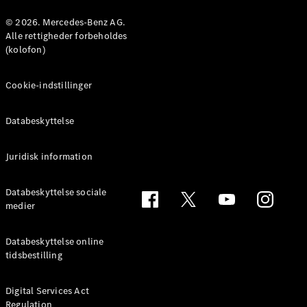
Konfigurator
Mercedes-
© 2026. Mercedes-Benz AG.
Benz Online
Alle rettigheder forbeholdes
Showroom
(kolofon)
Coupé
Cookie-indstillinger
Databeskyttelse
Juridisk information
Alle Coupés
CLE Coupé
Mercedes-
Databeskyttelse sociale
AMG GT
medier
Coupé
Mercedes-
Databeskyttelse online
AMG GT
tidsbestilling
Elektrisk
4-dørs
coupé
Digital Services Act
Regulation