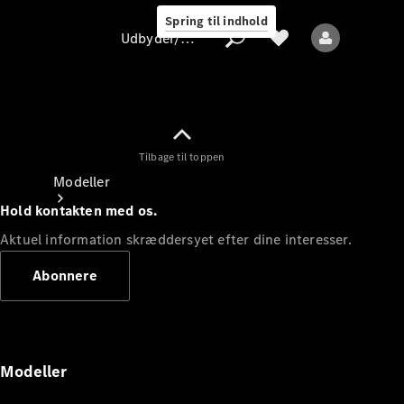
Spring til indhold
Udbyder/databeskyttelse
Tilbage til toppen
Udbyder/databeskyttelse
Modeller
Hold kontakten med os.
Aktuel information skræddersyet efter dine interesser.
Abonnere
Alle modeller
Nye modeller
Modeller
Elektriske modeller