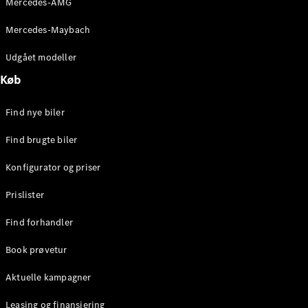
Mercedes-AMG
E-Klasse
Sedan
Mercedes-Maybach
S-Klasse
Lang
Udgået modeller
Mercedes-
Køb
Maybach S-
Klasse
Find nye biler
Konfigurator
Find brugte biler
Mercedes-
Benz Online
Konfigurator og priser
Showroom
SUV
Prislister
Find forhandler
Book prøvetur
Aktuelle kampagner
Alle SUVs
EQS
Leasing og finansiering