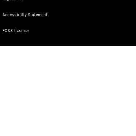
Konfigurator
Mercedes-
Accessibility Statement
Benz Online
Showroom
Cabriolet / Roadster
FOSS-licenser
Alle
Cabriolets /
Roadsters
CLE
Cabriolet
Mercedes-
AMG SL