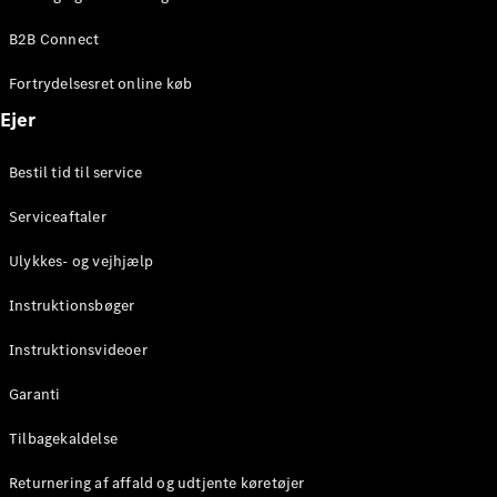
Elektrisk
SUV
B2B Connect
Mercedes-
Maybach
Elektrisk
Fortrydelsesret online køb
EQS SUV
GLA
Ejer
GLA
Ny
Elektrisk
GLA
Ny
Bestil tid til service
GLB
Elektrisk
GLB
Serviceaftaler
GLC
Elektrisk
GLC
Ulykkes- og vejhjælp
GLC Coupé
GLE
Instruktionsbøger
GLE Coupé
GLS
Instruktionsvideoer
Mercedes-
Maybach
Ny
Garanti
GLS
G-
Tilbagekaldelse
Elektrisk
Klasse
Returnering af affald og udtjente køretøjer
G-Klasse