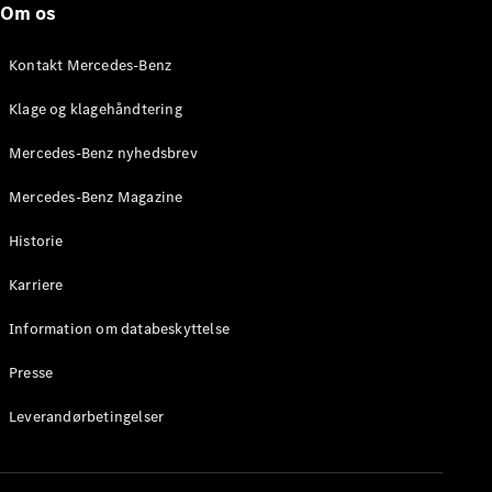
Om os
Stationcar
E-Klasse
Stationcar
Kontakt Mercedes-Benz
E-Klasse
All-Terrain
Klage og klagehåndtering
Mercedes-Benz nyhedsbrev
Konfigurator
Mercedes-
Mercedes-Benz Magazine
Benz Online
Showroom
Historie
Hatchback
Karriere
Information om databeskyttelse
Presse
A-Klasse
Leverandørbetingelser
Hatchback