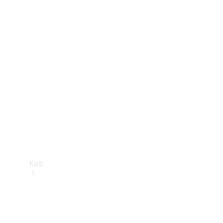
Mercedes-Benz Online Showroom
Køb