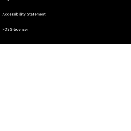
Konfigurator
Mercedes-
Accessibility Statement
Benz Online
Showroom
Cabriolet / Roadster
FOSS-licenser
Alle
Cabriolets /
Roadsters
CLE
Cabriolet
Mercedes-
AMG SL