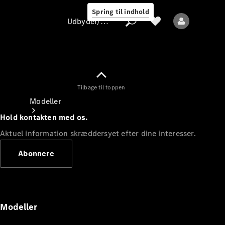
Spring til indhold
Udbyder/databeskyttelse
Tilbage til toppen
Udbyder/databeskyttelse
Modeller
Hold kontakten med os.
Aktuel information skræddersyet efter dine interesser.
Abonnere
Alle modeller
Nye modeller
Modeller
Elektriske modeller