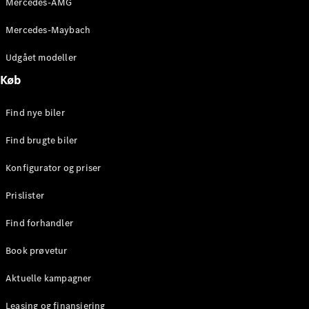
Mercedes-AMG
E-Klasse
Sedan
Mercedes-Maybach
S-Klasse
Lang
Udgået modeller
Mercedes-
Køb
Maybach S-
Klasse
Find nye biler
Konfigurator
Find brugte biler
Mercedes-
Benz Online
Konfigurator og priser
Showroom
SUV
Prislister
Find forhandler
Book prøvetur
Aktuelle kampagner
Alle SUVs
EQS
Leasing og finansiering