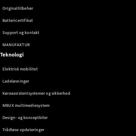
Originaltilbehør
Konfigurator
Mercedes-
Battericertifikat
Benz Online
Showroom
Support og kontakt
Stationcar
MANUFAKTUR
Teknologi
Elektrisk mobilitet
Ladeløsninger
Alle
Stationcar
Køreassistentsystemer og sikkerhed
CLA
Shooting
Elektrisk
MBUX multimediesystem
Brake
CLA
Design- og konceptbiler
Shooting
Brake
Trådløse opdateringer
C-Klasse