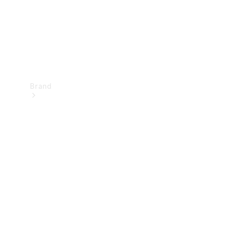
Brand
Oplev
Mercedes-
Benz