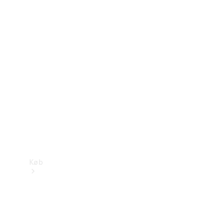
Mercedes-Benz Online Showroom
Køb