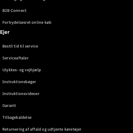
Elektrisk
SUV
B2B Connect
Mercedes-
Maybach
Elektrisk
Fortrydelsesret online køb
EQS SUV
GLA
Ejer
GLA
Ny
Elektrisk
GLA
Ny
Bestil tid til service
GLB
Elektrisk
GLB
Serviceaftaler
GLC
Elektrisk
GLC
Ulykkes- og vejhjælp
GLC Coupé
GLE
Instruktionsbøger
GLE Coupé
GLS
Instruktionsvideoer
Mercedes-
Maybach
Ny
Garanti
GLS
G-
Tilbagekaldelse
Elektrisk
Klasse
Returnering af affald og udtjente køretøjer
G-Klasse