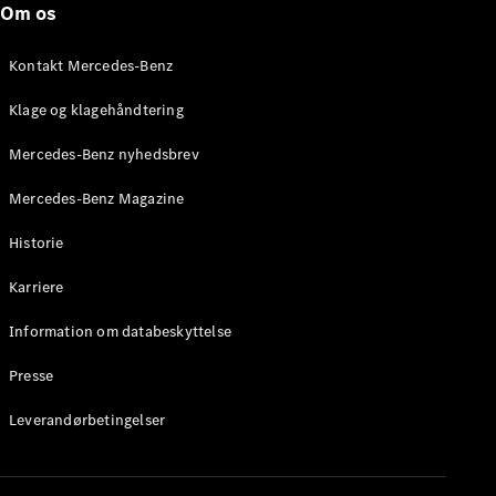
Om os
Stationcar
E-Klasse
Stationcar
Kontakt Mercedes-Benz
E-Klasse
All-Terrain
Klage og klagehåndtering
Mercedes-Benz nyhedsbrev
Konfigurator
Mercedes-
Mercedes-Benz Magazine
Benz Online
Showroom
Historie
Hatchback
Karriere
Information om databeskyttelse
Presse
A-Klasse
Leverandørbetingelser
Hatchback