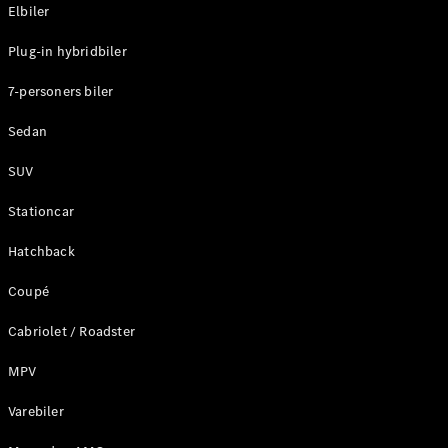
Plug-in-hybrid modeller
Elbiler
Plug-in hybridbiler
Sedan
7-personers biler
Sedan
SUV
Alle Sedans
Stationcar
CLA
Elektrisk
CLA
Hatchback
C-Klasse
Coupé
Sedan
C-
Cabriolet / Roadster
Klasse
Elektrisk
Sedan
MPV
EQE
Elektrisk
Sedan
Varebiler
EQS
Elektrisk
Sedan