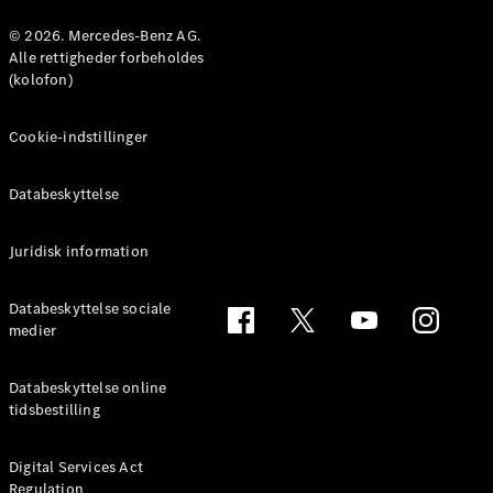
Konfigurator
Mercedes-
© 2026. Mercedes-Benz AG.
Benz Online
Alle rettigheder forbeholdes
Showroom
(kolofon)
Coupé
Cookie-indstillinger
Databeskyttelse
Juridisk information
Alle Coupés
CLE Coupé
Mercedes-
Databeskyttelse sociale
AMG GT
medier
Coupé
Mercedes-
Databeskyttelse online
AMG GT
tidsbestilling
Elektrisk
4-dørs
coupé
Digital Services Act
Regulation