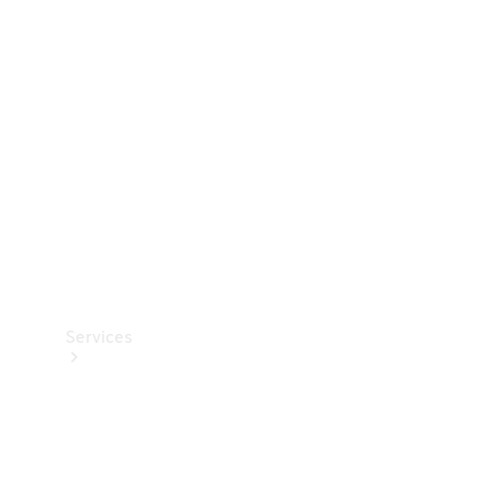
Teknisk
tilbehør
Opladningsudstyr
Collection
Bilpleje
Services