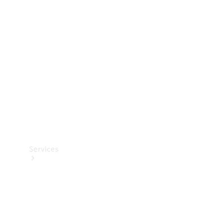
Teknisk
tilbehør
Opladningsudstyr
Collection
Bilpleje
Services