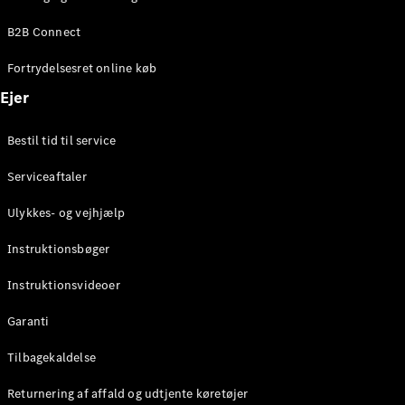
Elektrisk
SUV
B2B Connect
Mercedes-
Maybach
Elektrisk
Fortrydelsesret online køb
EQS SUV
GLA
Ejer
GLA
Ny
Elektrisk
GLA
Ny
Bestil tid til service
GLB
Elektrisk
GLB
Serviceaftaler
GLC
Elektrisk
GLC
Ulykkes- og vejhjælp
GLC Coupé
GLE
Instruktionsbøger
GLE Coupé
GLS
Instruktionsvideoer
Mercedes-
Maybach
Ny
Garanti
GLS
G-
Tilbagekaldelse
Elektrisk
Klasse
Returnering af affald og udtjente køretøjer
G-Klasse