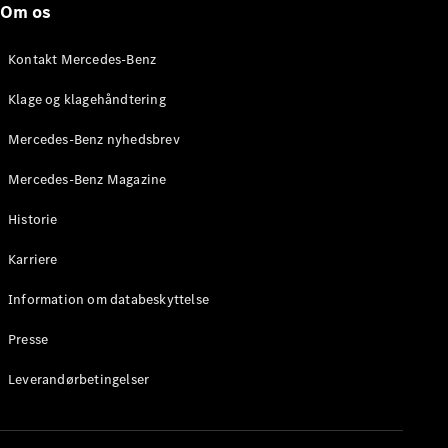
Om os
Stationcar
E-Klasse
Stationcar
Kontakt Mercedes-Benz
E-Klasse
All-Terrain
Klage og klagehåndtering
Mercedes-Benz nyhedsbrev
Konfigurator
Mercedes-
Mercedes-Benz Magazine
Benz Online
Showroom
Historie
Hatchback
Karriere
Information om databeskyttelse
Presse
A-Klasse
Leverandørbetingelser
Hatchback