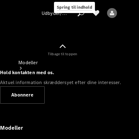
Spring til indhold
Udbyder/databeskyttelse
Tilbage til toppen
Udbyder/databeskyttelse
Modeller
Hold kontakten med os.
Aktuel information skræddersyet efter dine interesser.
Abonnere
Alle modeller
Nye modeller
Modeller
Elektriske modeller