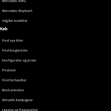
Mercedes-AMG
E-Klasse
Sedan
Mercedes-Maybach
S-Klasse
Lang
Udgået modeller
Mercedes-
Køb
Maybach S-
Klasse
Find nye biler
Konfigurator
Find brugte biler
Mercedes-
Benz Online
Konfigurator og priser
Showroom
SUV
Prislister
Find forhandler
Book prøvetur
Aktuelle kampagner
Alle SUVs
EQS
Leasing og finansiering