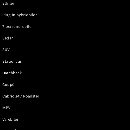
Plug-in-hybrid modeller
Elbiler
Plug-in hybridbiler
Sedan
7-personers biler
Sedan
SUV
Alle Sedans
Stationcar
CLA
Elektrisk
CLA
Hatchback
C-Klasse
Coupé
Sedan
C-
Cabriolet / Roadster
Klasse
Elektrisk
Sedan
MPV
EQE
Elektrisk
Sedan
Varebiler
EQS
Elektrisk
Sedan