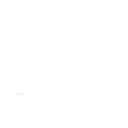
Mercedes-Benz Online Showroom
Køb