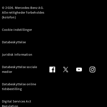
Konfigurator
Mercedes-
© 2026. Mercedes-Benz AG.
Benz Online
Alle rettigheder forbeholdes
Showroom
(kolofon)
Coupé
Cookie-indstillinger
Databeskyttelse
Juridisk information
Alle Coupés
CLE Coupé
Mercedes-
Databeskyttelse sociale
AMG GT
medier
Coupé
Mercedes-
Databeskyttelse online
AMG GT
tidsbestilling
Elektrisk
4-dørs
coupé
Digital Services Act
Regulation