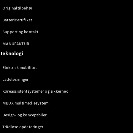
Originaltilbehør
Konfigurator
Mercedes-
Battericertifikat
Benz Online
Showroom
Support og kontakt
Stationcar
MANUFAKTUR
Teknologi
Elektrisk mobilitet
Ladeløsninger
Alle
Stationcar
Køreassistentsystemer og sikkerhed
CLA
Shooting
Elektrisk
MBUX multimediesystem
Brake
CLA
Design- og konceptbiler
Shooting
Brake
Trådløse opdateringer
C-Klasse