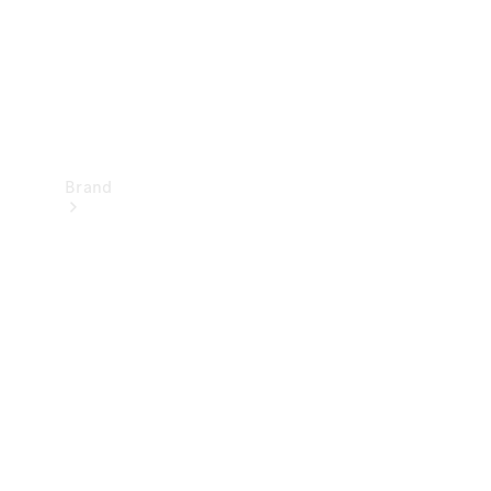
Brand
Oplev
Mercedes-
Benz