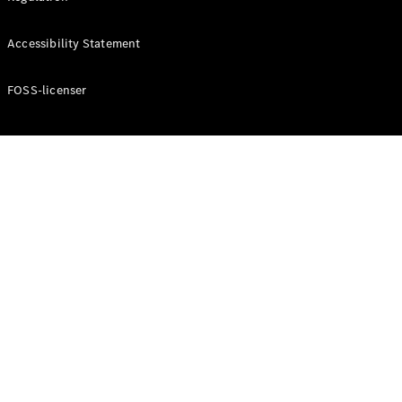
Konfigurator
Mercedes-
Accessibility Statement
Benz Online
Showroom
Cabriolet / Roadster
FOSS-licenser
Alle
Cabriolets /
Roadsters
CLE
Cabriolet
Mercedes-
AMG SL