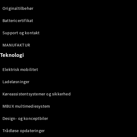
Klasse
Originaltilbehør
G-Klasse
Battericertifikat
Konfigurator
Mercedes-
Support og kontakt
Benz Online
Showroom
MANUFAKTUR
Stationcar
Teknologi
Elektrisk mobilitet
Ladeløsninger
Køreassistentsystemer og sikkerhed
Alle
Stationcar
MBUX multimediesystem
CLA
Shooting
Elektrisk
Design- og konceptbiler
Brake
CLA
Trådløse opdateringer
Shooting