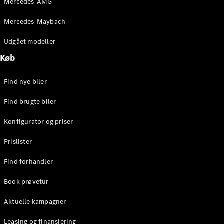
Mercedes-AMG
E-Klasse
Sedan
Mercedes-Maybach
S-Klasse
Lang
Udgået modeller
Mercedes-
Køb
Maybach S-
Klasse
Find nye biler
Konfigurator
Find brugte biler
Mercedes-
Benz Online
Konfigurator og priser
Showroom
SUV
Prislister
Find forhandler
Book prøvetur
Aktuelle kampagner
Alle SUVs
EQE
Leasing og finansiering