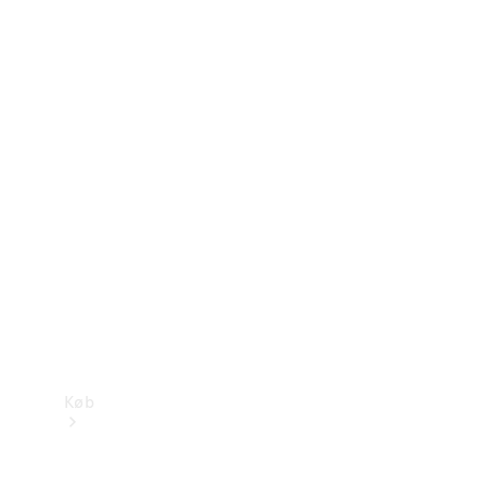
Konfigurator
Mercedes-Benz Online Showroom
Køb