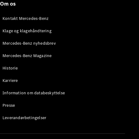
Om os
Brake
C-Klasse
Stationcar
Kontakt Mercedes-Benz
E-Klasse
Stationcar
Klage og klagehåndtering
E-Klasse
All-Terrain
Mercedes-Benz nyhedsbrev
Mercedes-Benz Magazine
Konfigurator
Mercedes-
Historie
Benz Online
Showroom
Karriere
Hatchback
Information om databeskyttelse
Presse
Leverandørbetingelser
A-Klasse
Hatchback