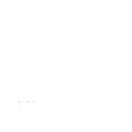
Dæk
Teknisk
tilbehør
Opladningsudstyr
Collection
Bilpleje
Services