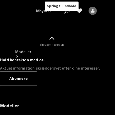
Spring til indhold
Udbyder/databeskyttelse
Tilbage til toppen
Udbyder/databeskyttelse
Modeller
Hold kontakten med os.
Aktuel information skræddersyet efter dine interesser.
Abonnere
Alle modeller
Nye modeller
Modeller
Elektriske modeller