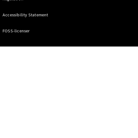
Accessibility Statement
Konfigurator
Mercedes-
Benz Online
FOSS-licenser
Showroom
Cabriolet / Roadster
Alle
Cabriolets /
Roadsters
CLE
Cabriolet