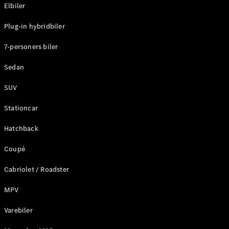
Plug-in-hybrid modeller
Elbiler
Plug-in hybridbiler
Sedan
7-personers biler
Sedan
SUV
Alle Sedans
Stationcar
CLA
Elektrisk
CLA
Hatchback
C-Klasse
Coupé
Sedan
C-
Cabriolet / Roadster
Klasse
Elektrisk
Sedan
MPV
EQE
Elektrisk
Sedan
Varebiler
EQS
Elektrisk
Sedan