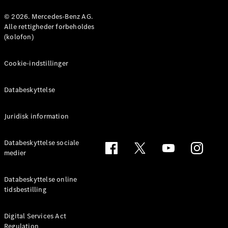
© 2026. Mercedes-Benz AG.
Konfigurator
Alle rettigheder forbeholdes
Mercedes-
(kolofon)
Benz Online
Showroom
Cookie-indstillinger
Coupé
Databeskyttelse
Juridisk information
Alle Coupés
Databeskyttelse sociale
CLE Coupé
medier
Mercedes-
AMG GT
Databeskyttelse online
Coupé
tidsbestilling
Mercedes-
AMG GT
Elektrisk
4-dørs
Digital Services Act
Regulation
coupé