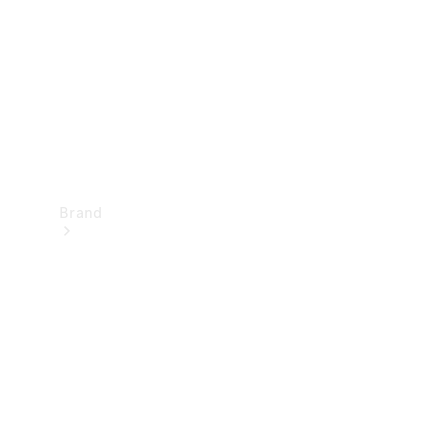
kontakt
Brand
Oplev
Mercedes-
Benz