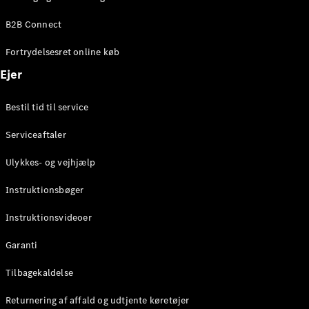
Elektrisk
SUV
B2B Connect
EQS
Elektrisk
SUV
Fortrydelsesret online køb
Mercedes-
Maybach
Elektrisk
Ejer
EQS SUV
GLA
Bestil tid til service
GLA
Ny
Elektrisk
GLA
Ny
Serviceaftaler
GLB
Elektrisk
GLB
Ulykkes- og vejhjælp
GLC
Elektrisk
GLC
Instruktionsbøger
GLC Coupé
GLE
Instruktionsvideoer
GLE Coupé
GLS
Garanti
Mercedes-
Maybach
Tilbagekaldelse
Ny
GLS
Returnering af affald og udtjente køretøjer
G-
Elektrisk