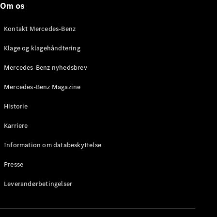
Om os
Stationcar
E-Klasse
Stationcar
Kontakt Mercedes-Benz
E-Klasse
All-Terrain
Klage og klagehåndtering
Mercedes-Benz nyhedsbrev
Konfigurator
Mercedes-
Mercedes-Benz Magazine
Benz Online
Showroom
Historie
Hatchback
Karriere
Information om databeskyttelse
Presse
A-Klasse
Leverandørbetingelser
Hatchback