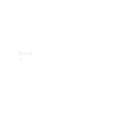
Brand
Oplev
Mercedes-
Benz