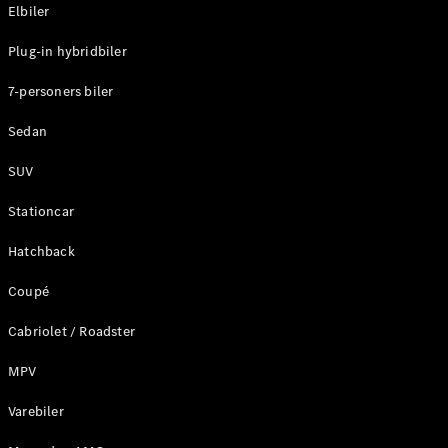
Plug-in-hybrid modeller
Elbiler
Plug-in hybridbiler
Sedan
7-personers biler
Sedan
SUV
Alle Sedans
Stationcar
CLA
Elektrisk
CLA
Hatchback
C-Klasse
Coupé
Sedan
C-
Cabriolet / Roadster
Klasse
Elektrisk
Sedan
MPV
EQE
Elektrisk
Sedan
Varebiler
EQS
Elektrisk
Sedan