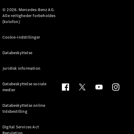
Konfigurator
Mercedes-
© 2026. Mercedes-Benz AG.
Benz Online
Alle rettigheder forbeholdes
Showroom
(kolofon)
Coupé
Cookie-indstillinger
Databeskyttelse
Juridisk information
Alle Coupés
CLE Coupé
Mercedes-
Databeskyttelse sociale
AMG GT
medier
Coupé
Mercedes-
Databeskyttelse online
AMG GT
tidsbestilling
Elektrisk
4-dørs
coupé
Digital Services Act
Regulation