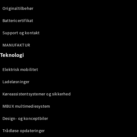
Originaltilbehør
Konfigurator
Mercedes-
Battericertifikat
Benz Online
Showroom
Support og kontakt
Stationcar
MANUFAKTUR
Teknologi
Elektrisk mobilitet
Ladeløsninger
Alle
Stationcar
Køreassistentsystemer og sikkerhed
CLA
Shooting
Elektrisk
MBUX multimediesystem
Brake
CLA
Design- og konceptbiler
Shooting
Brake
Trådløse opdateringer
C-Klasse