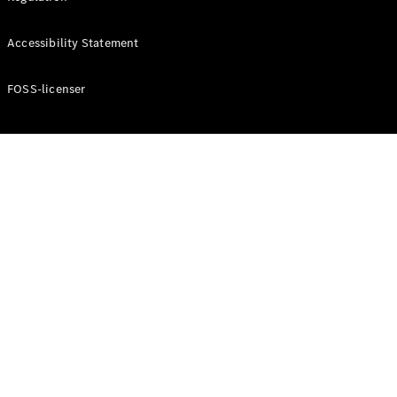
Konfigurator
Mercedes-
Accessibility Statement
Benz Online
Showroom
Cabriolet / Roadster
FOSS-licenser
Alle
Cabriolets /
Roadsters
CLE
Cabriolet
Mercedes-
AMG SL