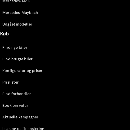
Mercedes-AMG
E-Klasse
Sedan
Mercedes-Maybach
S-Klasse
Lang
Udgået modeller
Mercedes-
Køb
Maybach S-
Klasse
Find nye biler
Konfigurator
Find brugte biler
Mercedes-
Benz Online
Konfigurator og priser
Showroom
SUV
Prislister
Find forhandler
Book prøvetur
Aktuelle kampagner
Alle SUVs
EQS
Leasing og finansiering