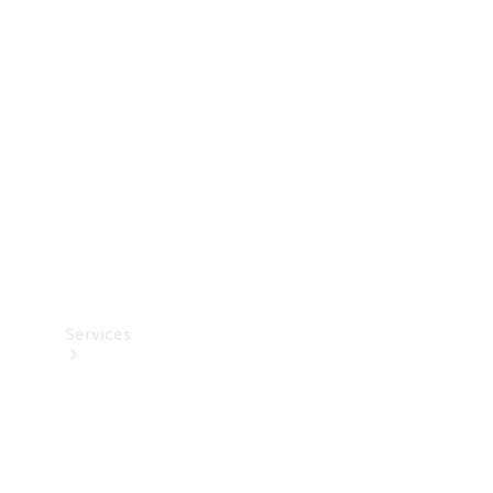
Teknisk
tilbehør
Opladningsudstyr
Collection
Bilpleje
Services