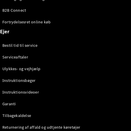
Elektrisk
SUV
B2B Connect
Mercedes-
Maybach
Elektrisk
Fortrydelsesret online køb
EQS SUV
GLA
Ejer
GLA
Ny
Elektrisk
GLA
Ny
Bestil tid til service
GLB
Elektrisk
GLB
Serviceaftaler
GLC
Elektrisk
GLC
Ulykkes- og vejhjælp
GLC Coupé
GLE
Instruktionsbøger
GLE Coupé
GLS
Instruktionsvideoer
Mercedes-
Maybach
Ny
Garanti
GLS
G-
Tilbagekaldelse
Elektrisk
Klasse
Returnering af affald og udtjente køretøjer
G-Klasse