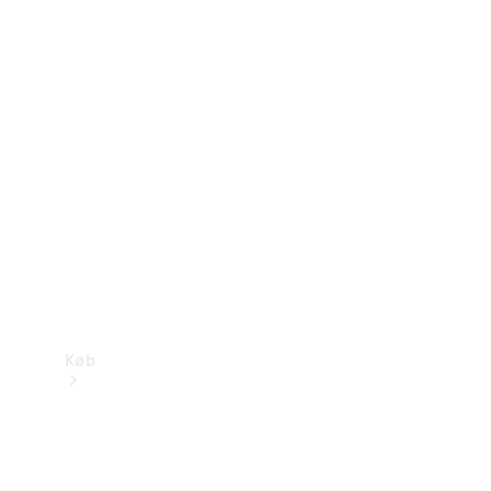
Mercedes-Benz Online Showroom
Køb