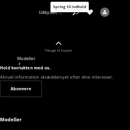
Spring til indhold
Udbyder/databeskyttelse
Tilbage til toppen
Udbyder/databeskyttelse
Modeller
Hold kontakten med os.
Aktuel information skræddersyet efter dine interesser.
Abonnere
Alle modeller
Nye modeller
Modeller
Elektriske modeller