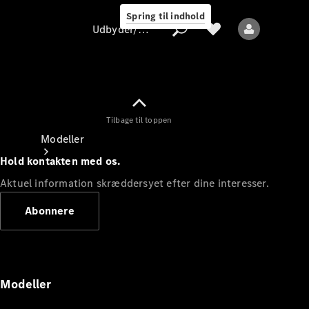
Spring til indhold
Udbyder/databeskyttelse
Tilbage til toppen
Udbyder/databeskyttelse
Modeller
Hold kontakten med os.
Aktuel information skræddersyet efter dine interesser.
Abonnere
Alle modeller
Nye modeller
Modeller
Elektriske modeller