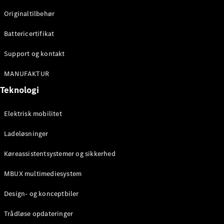
Klasse
Originaltilbehør
G-Klasse
Battericertifikat
Konfigurator
Mercedes-
Support og kontakt
Benz Online
Showroom
MANUFAKTUR
Stationcar
Teknologi
Elektrisk mobilitet
Ladeløsninger
Køreassistentsystemer og sikkerhed
Alle
Stationcar
MBUX multimediesystem
CLA
Shooting
Elektrisk
Design- og konceptbiler
Brake
CLA
Trådløse opdateringer
Shooting