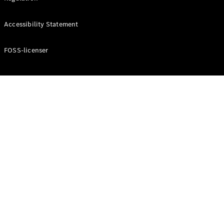
Accessibility Statement
Konfigurator
Mercedes-
Benz Online
FOSS-licenser
Showroom
Cabriolet / Roadster
Alle
Cabriolets /
Roadsters
CLE
Cabriolet