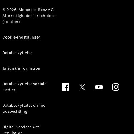
© 2026. Mercedes-Benz AG.
Konfigurator
Alle rettigheder forbeholdes
Mercedes-
(kolofon)
Benz Online
Showroom
Cookie-indstillinger
Coupé
Databeskyttelse
Juridisk information
Alle Coupés
Databeskyttelse sociale
CLE Coupé
medier
Mercedes-
AMG GT
Databeskyttelse online
Coupé
tidsbestilling
Mercedes-
AMG GT
Elektrisk
4-dørs
Digital Services Act
Regulation
coupé