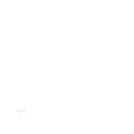
Konfigurator
Mercedes-Benz Online Showroom
Køb