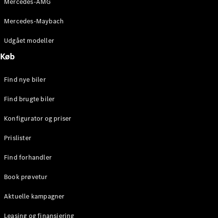
Mercedes-AMG
E-Klasse
Sedan
Mercedes-Maybach
S-Klasse
Lang
Udgået modeller
Mercedes-
Køb
Maybach S-
Klasse
Find nye biler
Konfigurator
Find brugte biler
Mercedes-
Benz Online
Konfigurator og priser
Showroom
SUV
Prislister
Find forhandler
Book prøvetur
Aktuelle kampagner
Alle SUVs
EQE
Leasing og finansiering