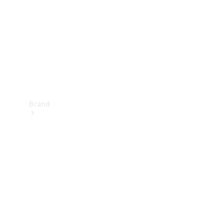
kontakt
Brand
Oplev
Mercedes-
Benz