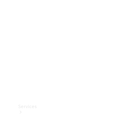
Dæk
Teknisk
tilbehør
Opladningsudstyr
Collection
Bilpleje
Services