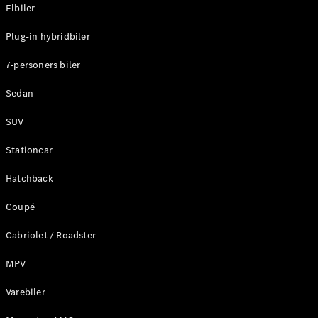
Plug-in-hybrid modeller
Elbiler
Plug-in hybridbiler
Sedan
7-personers biler
Sedan
SUV
Alle Sedans
Stationcar
CLA
Elektrisk
CLA
Hatchback
C-Klasse
Coupé
Sedan
C-
Cabriolet / Roadster
Klasse
Elektrisk
Sedan
MPV
EQE
Elektrisk
Sedan
Varebiler
EQS
Elektrisk
Sedan