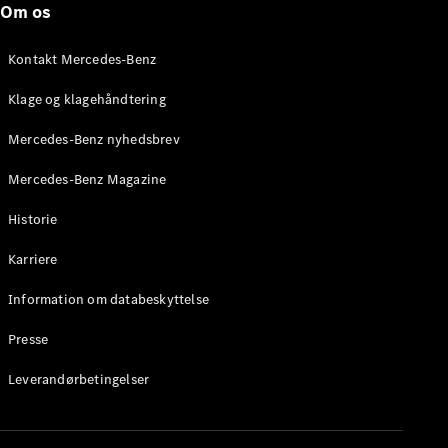
Om os
Brake
C-Klasse
Stationcar
Kontakt Mercedes-Benz
E-Klasse
Stationcar
Klage og klagehåndtering
E-Klasse
All-Terrain
Mercedes-Benz nyhedsbrev
Mercedes-Benz Magazine
Konfigurator
Mercedes-
Historie
Benz Online
Showroom
Karriere
Hatchback
Information om databeskyttelse
Presse
Leverandørbetingelser
A-Klasse
Hatchback