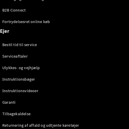
Elektrisk
SUV
B2B Connect
EQS
Elektrisk
SUV
Fortrydelsesret online køb
Mercedes-
Maybach
Elektrisk
Ejer
EQS SUV
GLA
Bestil tid til service
GLA
Ny
Elektrisk
GLA
Ny
Serviceaftaler
GLB
Elektrisk
GLB
Ulykkes- og vejhjælp
GLC
Elektrisk
GLC
Instruktionsbøger
GLC Coupé
GLE
Instruktionsvideoer
GLE Coupé
GLS
Garanti
Mercedes-
Maybach
Tilbagekaldelse
Ny
GLS
Returnering af affald og udtjente køretøjer
G-
Elektrisk