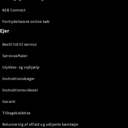
Elektrisk
SUV
B2B Connect
EQS
Elektrisk
SUV
Fortrydelsesret online køb
Mercedes-
Maybach
Elektrisk
Ejer
EQS SUV
GLA
Bestil tid til service
GLA
Ny
Elektrisk
GLA
Ny
Serviceaftaler
GLB
Elektrisk
GLB
Ulykkes- og vejhjælp
GLC
Elektrisk
GLC
Instruktionsbøger
GLC Coupé
GLE
Instruktionsvideoer
GLE Coupé
GLS
Garanti
Mercedes-
Maybach
Tilbagekaldelse
Ny
GLS
Returnering af affald og udtjente køretøjer
G-
Elektrisk