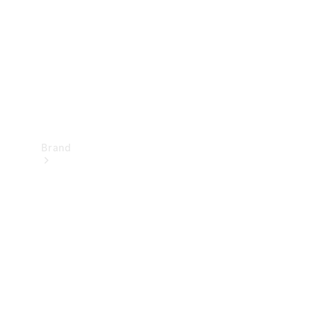
kontakt
Brand
Oplev
Mercedes-
Benz