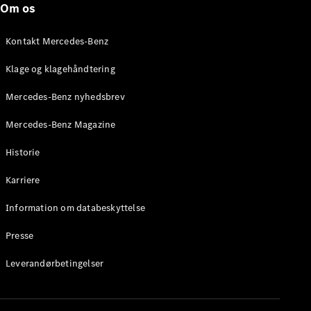
Om os
Brake
C-Klasse
Stationcar
Kontakt Mercedes-Benz
E-Klasse
Stationcar
Klage og klagehåndtering
E-Klasse
All-Terrain
Mercedes-Benz nyhedsbrev
Mercedes-Benz Magazine
Konfigurator
Mercedes-
Historie
Benz Online
Showroom
Karriere
Hatchback
Information om databeskyttelse
Presse
Leverandørbetingelser
A-Klasse
Hatchback