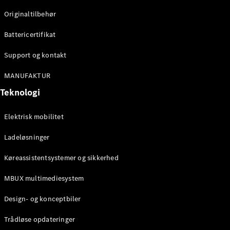
Klasse
Originaltilbehør
G-Klasse
Battericertifikat
Konfigurator
Mercedes-
Support og kontakt
Benz Online
Showroom
MANUFAKTUR
Stationcar
Teknologi
Elektrisk mobilitet
Ladeløsninger
Køreassistentsystemer og sikkerhed
Alle
Stationcar
MBUX multimediesystem
CLA
Shooting
Elektrisk
Design- og konceptbiler
Brake
CLA
Trådløse opdateringer
Shooting