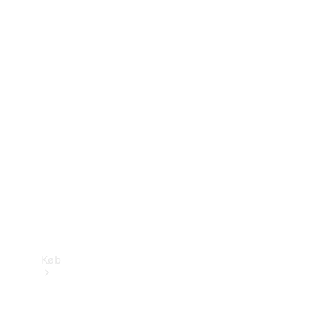
Konfigurator
Mercedes-Benz Online Showroom
Køb