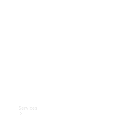
Dæk
Teknisk
tilbehør
Opladningsudstyr
Collection
Bilpleje
Services