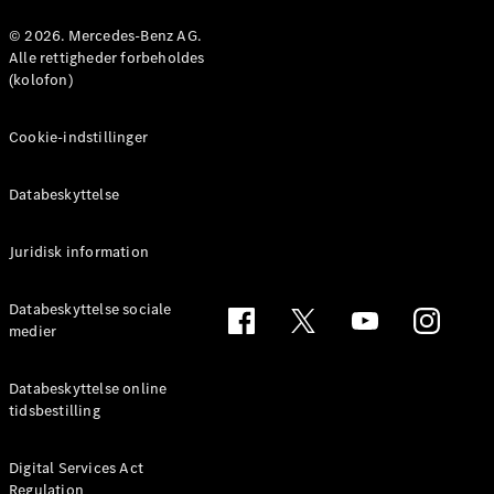
© 2026. Mercedes-Benz AG.
Konfigurator
Alle rettigheder forbeholdes
Mercedes-
(kolofon)
Benz Online
Showroom
Cookie-indstillinger
Coupé
Databeskyttelse
Juridisk information
Alle Coupés
Databeskyttelse sociale
CLE Coupé
medier
Mercedes-
AMG GT
Databeskyttelse online
Coupé
tidsbestilling
Mercedes-
AMG GT
Elektrisk
4-dørs
Digital Services Act
Regulation
coupé