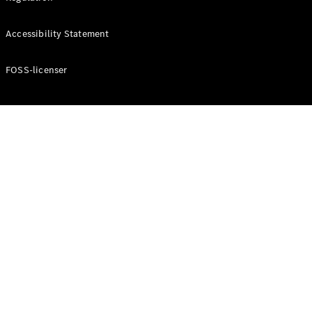
Accessibility Statement
Konfigurator
Mercedes-
Benz Online
FOSS-licenser
Showroom
Cabriolet / Roadster
Alle
Cabriolets /
Roadsters
CLE
Cabriolet