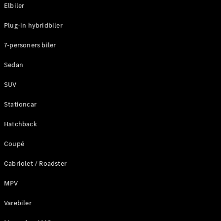
Plug-in-hybrid modeller
Elbiler
Plug-in hybridbiler
Sedan
7-personers biler
Sedan
SUV
Alle Sedans
Stationcar
CLA
Elektrisk
CLA
Hatchback
C-Klasse
Coupé
Sedan
C-
Cabriolet / Roadster
Klasse
Elektrisk
Sedan
MPV
EQE
Elektrisk
Sedan
Varebiler
EQS
Elektrisk
Sedan