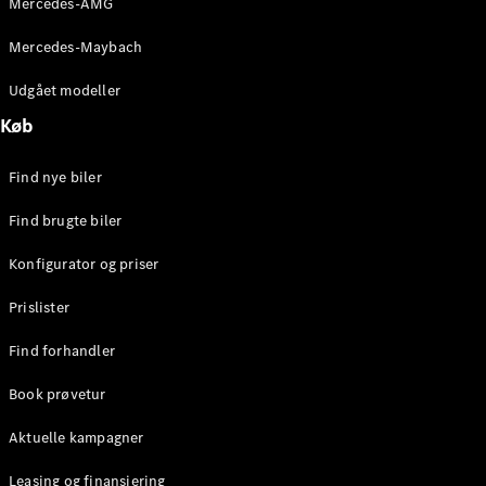
Mercedes-AMG
E-Klasse
Sedan
Mercedes-Maybach
S-Klasse
Lang
Udgået modeller
Mercedes-
Køb
Maybach S-
Klasse
Find nye biler
Konfigurator
Find brugte biler
Mercedes-
Benz Online
Konfigurator og priser
Showroom
SUV
Prislister
Find forhandler
Book prøvetur
Aktuelle kampagner
Alle SUVs
EQE
Leasing og finansiering