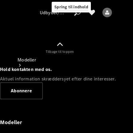
Spring til indhold
Udbyder/databeskyttelse
Tilbage til toppen
Udbyder/databeskyttelse
Modeller
Hold kontakten med os.
Aktuel information skræddersyet efter dine interesser.
Abonnere
Alle modeller
Nye modeller
Modeller
Elektriske modeller