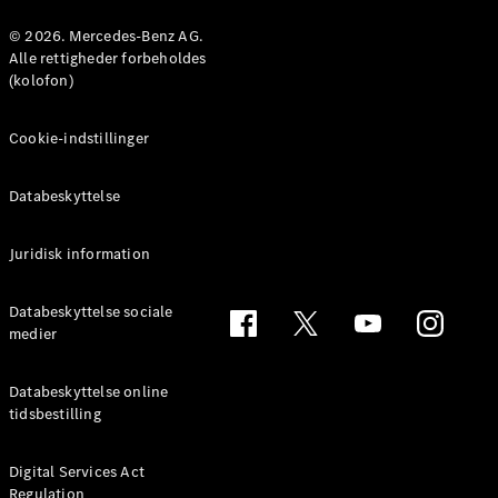
Konfigurator
Mercedes-
© 2026. Mercedes-Benz AG.
Benz Online
Alle rettigheder forbeholdes
Showroom
(kolofon)
Coupé
Cookie-indstillinger
Databeskyttelse
Juridisk information
Alle Coupés
CLE Coupé
Mercedes-
Databeskyttelse sociale
AMG GT
medier
Coupé
Mercedes-
Databeskyttelse online
AMG GT
tidsbestilling
Elektrisk
4-dørs
coupé
Digital Services Act
Regulation