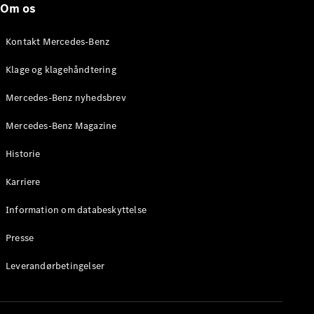
Om os
Stationcar
E-Klasse
Stationcar
Kontakt Mercedes-Benz
E-Klasse
All-Terrain
Klage og klagehåndtering
Mercedes-Benz nyhedsbrev
Konfigurator
Mercedes-
Mercedes-Benz Magazine
Benz Online
Showroom
Historie
Hatchback
Karriere
Information om databeskyttelse
Presse
A-Klasse
Leverandørbetingelser
Hatchback