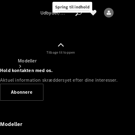
Spring til indhold
Udbyder/databeskyttelse
Tilbage til toppen
Udbyder/databeskyttelse
Modeller
Hold kontakten med os.
Aktuel information skræddersyet efter dine interesser.
Abonnere
Alle modeller
Nye modeller
Modeller
Elektriske modeller