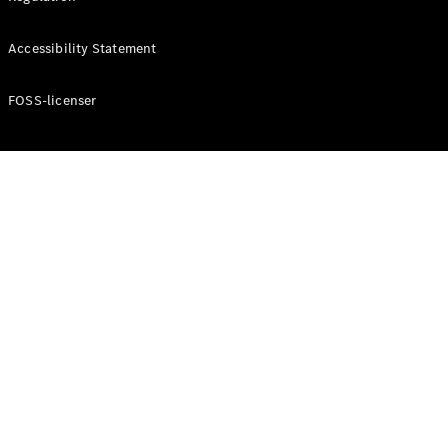
Konfigurator
Mercedes-
Accessibility Statement
Benz Online
Showroom
Cabriolet / Roadster
FOSS-licenser
Alle
Cabriolets /
Roadsters
CLE
Cabriolet
Mercedes-
AMG SL