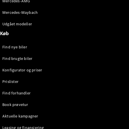
Mercedes-AMG
E-Klasse
Sedan
Mercedes-Maybach
S-Klasse
Lang
Udgået modeller
Mercedes-
Køb
Maybach S-
Klasse
Find nye biler
Konfigurator
Find brugte biler
Mercedes-
Benz Online
Konfigurator og priser
Showroom
SUV
Prislister
Find forhandler
Book prøvetur
Aktuelle kampagner
Alle SUVs
EQS
Leasing og finansiering