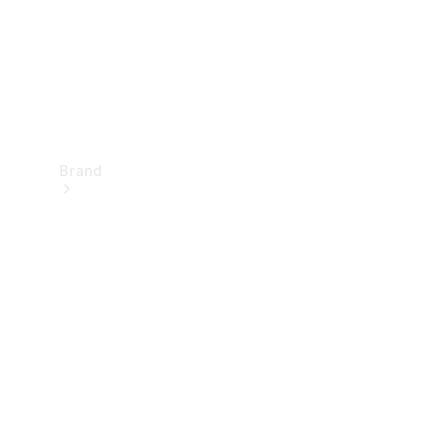
Brand
Oplev
Mercedes-
Benz