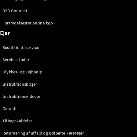
Elektrisk
SUV
B2B Connect
Mercedes-
Maybach
Elektrisk
Fortrydelsesret online køb
EQS SUV
GLA
Ejer
GLA
Ny
Elektrisk
GLA
Ny
Bestil tid til service
GLB
Elektrisk
GLB
Serviceaftaler
GLC
Elektrisk
GLC
Ulykkes- og vejhjælp
GLC Coupé
GLE
Instruktionsbøger
GLE Coupé
GLS
Instruktionsvideoer
Mercedes-
Maybach
Ny
Garanti
GLS
G-
Tilbagekaldelse
Elektrisk
Klasse
Returnering af affald og udtjente køretøjer
G-Klasse