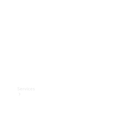
Teknisk
tilbehør
Opladningsudstyr
Collection
Bilpleje
Services