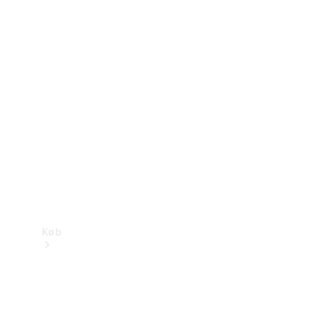
Mercedes-Benz Online Showroom
Køb