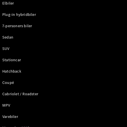
Plug-in-hybrid modeller
Elbiler
Plug-in hybridbiler
Sedan
7-personers biler
Sedan
SUV
Alle Sedans
Stationcar
CLA
Elektrisk
CLA
Hatchback
C-Klasse
Coupé
Sedan
C-
Cabriolet / Roadster
Klasse
Elektrisk
Sedan
MPV
EQE
Elektrisk
Sedan
Varebiler
EQS
Elektrisk
Sedan