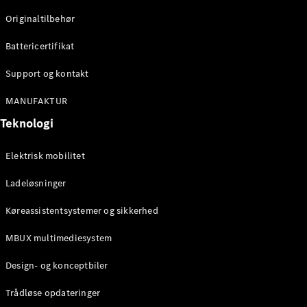
Originaltilbehør
Konfigurator
Mercedes-
Battericertifikat
Benz Online
Showroom
Support og kontakt
Stationcar
MANUFAKTUR
Teknologi
Elektrisk mobilitet
Ladeløsninger
Alle
Stationcar
Køreassistentsystemer og sikkerhed
CLA
Shooting
Elektrisk
MBUX multimediesystem
Brake
CLA
Design- og konceptbiler
Shooting
Brake
Trådløse opdateringer
C-Klasse