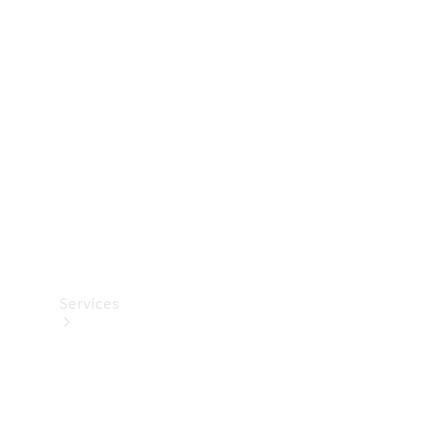
Teknisk
tilbehør
Opladningsudstyr
Collection
Bilpleje
Services