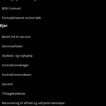
Elektrisk
SUV
B2B Connect
Mercedes-
Maybach
Elektrisk
Fortrydelsesret online køb
EQS SUV
GLA
Ejer
GLA
Ny
Elektrisk
GLA
Ny
Bestil tid til service
GLB
Elektrisk
GLB
Serviceaftaler
GLC
Elektrisk
GLC
Ulykkes- og vejhjælp
GLC Coupé
GLE
Instruktionsbøger
GLE Coupé
GLS
Instruktionsvideoer
Mercedes-
Maybach
Ny
Garanti
GLS
G-
Tilbagekaldelse
Elektrisk
Klasse
Returnering af affald og udtjente køretøjer
G-Klasse