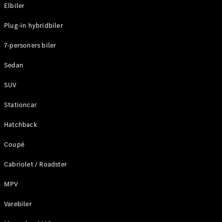
Plug-in-hybrid modeller
Elbiler
Plug-in hybridbiler
Sedan
7-personers biler
Sedan
SUV
Alle Sedans
Stationcar
CLA
Elektrisk
CLA
Hatchback
C-Klasse
Coupé
Sedan
C-
Cabriolet / Roadster
Klasse
Elektrisk
Sedan
MPV
EQE
Elektrisk
Sedan
Varebiler
EQS
Elektrisk
Sedan