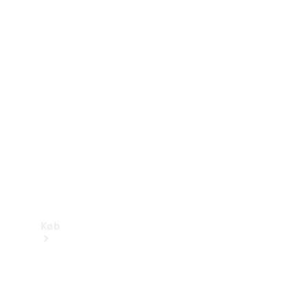
Mercedes-Benz Online Showroom
Køb