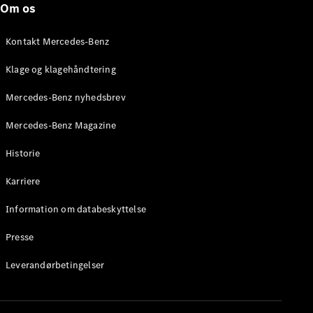
Om os
Stationcar
E-Klasse
Stationcar
Kontakt Mercedes-Benz
E-Klasse
All-Terrain
Klage og klagehåndtering
Mercedes-Benz nyhedsbrev
Konfigurator
Mercedes-
Mercedes-Benz Magazine
Benz Online
Showroom
Historie
Hatchback
Karriere
Information om databeskyttelse
Presse
A-Klasse
Leverandørbetingelser
Hatchback