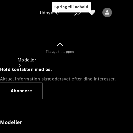
Spring til indhold
Udbyder/databeskyttelse
Tilbage til toppen
Udbyder/databeskyttelse
Modeller
Hold kontakten med os.
Aktuel information skræddersyet efter dine interesser.
Abonnere
Alle modeller
Nye modeller
Modeller
Elektriske modeller