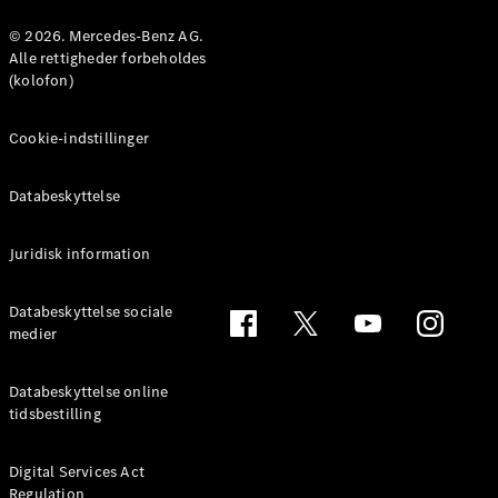
Konfigurator
Mercedes-
© 2026. Mercedes-Benz AG.
Benz Online
Alle rettigheder forbeholdes
Showroom
(kolofon)
Coupé
Cookie-indstillinger
Databeskyttelse
Juridisk information
Alle Coupés
CLE Coupé
Mercedes-
Databeskyttelse sociale
AMG GT
medier
Coupé
Mercedes-
Databeskyttelse online
AMG GT
tidsbestilling
Elektrisk
4-dørs
coupé
Digital Services Act
Regulation