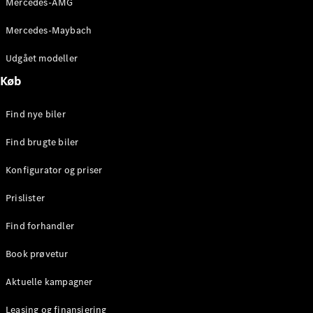
Mercedes-AMG
E-Klasse
Sedan
Mercedes-Maybach
S-Klasse
Lang
Udgået modeller
Mercedes-
Køb
Maybach S-
Klasse
Find nye biler
Konfigurator
Find brugte biler
Mercedes-
Benz Online
Konfigurator og priser
Showroom
SUV
Prislister
Find forhandler
Book prøvetur
Aktuelle kampagner
Alle SUVs
EQS
Leasing og finansiering