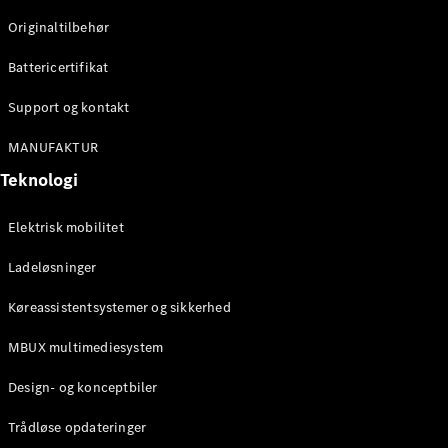
Originaltilbehør
Konfigurator
Mercedes-
Battericertifikat
Benz Online
Showroom
Support og kontakt
Stationcar
MANUFAKTUR
Teknologi
Elektrisk mobilitet
Ladeløsninger
Alle
Stationcar
Køreassistentsystemer og sikkerhed
CLA
Shooting
Elektrisk
MBUX multimediesystem
Brake
CLA
Design- og konceptbiler
Shooting
Brake
Trådløse opdateringer
C-Klasse