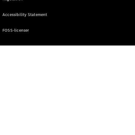
Konfigurator
Mercedes-
Accessibility Statement
Benz Online
Showroom
Cabriolet / Roadster
FOSS-licenser
Alle
Cabriolets /
Roadsters
CLE
Cabriolet
Mercedes-
AMG SL