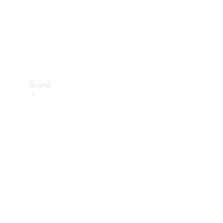
Brand
Oplev
Mercedes-
Benz