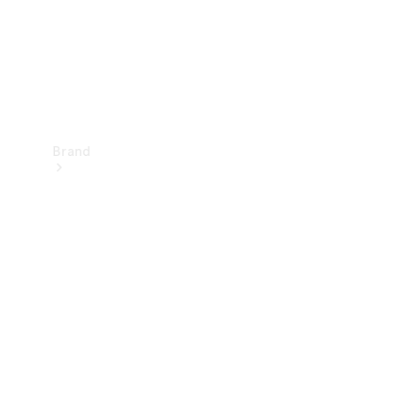
Brand
Oplev
Mercedes-
Benz