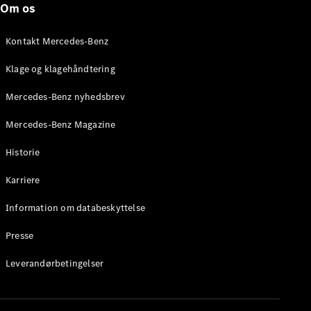
Om os
Stationcar
E-Klasse
Stationcar
Kontakt Mercedes-Benz
E-Klasse
All-Terrain
Klage og klagehåndtering
Mercedes-Benz nyhedsbrev
Konfigurator
Mercedes-
Mercedes-Benz Magazine
Benz Online
Showroom
Historie
Hatchback
Karriere
Information om databeskyttelse
Presse
A-Klasse
Leverandørbetingelser
Hatchback