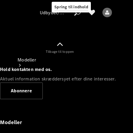
Spring til indhold
Udbyder/databeskyttelse
Tilbage til toppen
Udbyder/databeskyttelse
Modeller
Hold kontakten med os.
Aktuel information skræddersyet efter dine interesser.
Abonnere
Alle modeller
Nye modeller
Modeller
Elektriske modeller