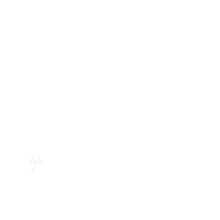
Mercedes-Benz Online Showroom
Køb