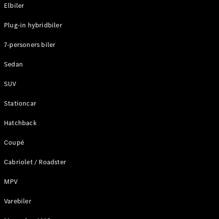
Plug-in-hybrid modeller
Elbiler
Plug-in hybridbiler
Sedan
7-personers biler
Sedan
SUV
Alle Sedans
Stationcar
CLA
Elektrisk
CLA
Hatchback
C-Klasse
Coupé
Sedan
C-
Cabriolet / Roadster
Klasse
Elektrisk
Sedan
MPV
EQE
Elektrisk
Sedan
Varebiler
EQS
Elektrisk
Sedan