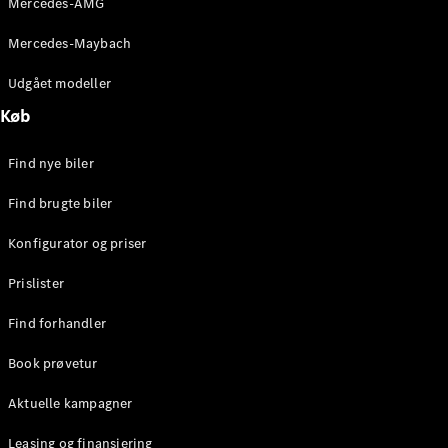
Mercedes-AMG
E-Klasse
Sedan
Mercedes-Maybach
S-Klasse
Lang
Udgået modeller
Mercedes-
Køb
Maybach S-
Klasse
Find nye biler
Konfigurator
Find brugte biler
Mercedes-
Benz Online
Konfigurator og priser
Showroom
SUV
Prislister
Find forhandler
Book prøvetur
Aktuelle kampagner
Alle SUVs
EQS
Leasing og finansiering