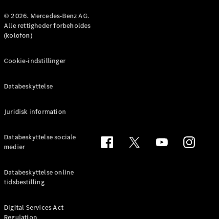
Konfigurator
Mercedes-
© 2026. Mercedes-Benz AG.
Benz Online
Alle rettigheder forbeholdes
Showroom
(kolofon)
Coupé
Cookie-indstillinger
Databeskyttelse
Juridisk information
Alle Coupés
CLE Coupé
Mercedes-
Databeskyttelse sociale
AMG GT
medier
Coupé
Mercedes-
Databeskyttelse online
AMG GT
tidsbestilling
Elektrisk
4-dørs
coupé
Digital Services Act
Regulation