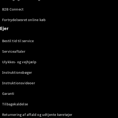
Elektrisk
SUV
B2B Connect
Mercedes-
Maybach
Elektrisk
Fortrydelsesret online køb
EQS SUV
GLA
Ejer
GLA
Ny
Elektrisk
GLA
Ny
Bestil tid til service
GLB
Elektrisk
GLB
Serviceaftaler
GLC
Elektrisk
GLC
Ulykkes- og vejhjælp
GLC Coupé
GLE
Instruktionsbøger
GLE Coupé
GLS
Instruktionsvideoer
Mercedes-
Maybach
Ny
Garanti
GLS
G-
Tilbagekaldelse
Elektrisk
Klasse
Returnering af affald og udtjente køretøjer
G-Klasse