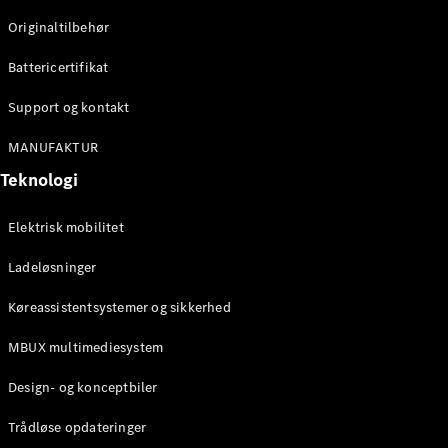
Originaltilbehør
Konfigurator
Mercedes-
Battericertifikat
Benz Online
Showroom
Support og kontakt
Stationcar
MANUFAKTUR
Teknologi
Elektrisk mobilitet
Ladeløsninger
Alle
Stationcar
Køreassistentsystemer og sikkerhed
CLA
Shooting
Elektrisk
MBUX multimediesystem
Brake
CLA
Design- og konceptbiler
Shooting
Brake
Trådløse opdateringer
C-Klasse