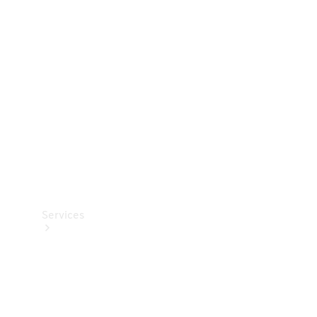
Teknisk
tilbehør
Opladningsudstyr
Collection
Bilpleje
Services