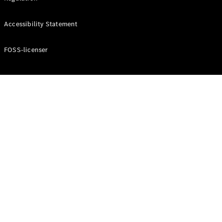
Konfigurator
Mercedes-
Accessibility Statement
Benz Online
Showroom
Cabriolet / Roadster
FOSS-licenser
Alle
Cabriolets /
Roadsters
CLE
Cabriolet
Mercedes-
AMG SL