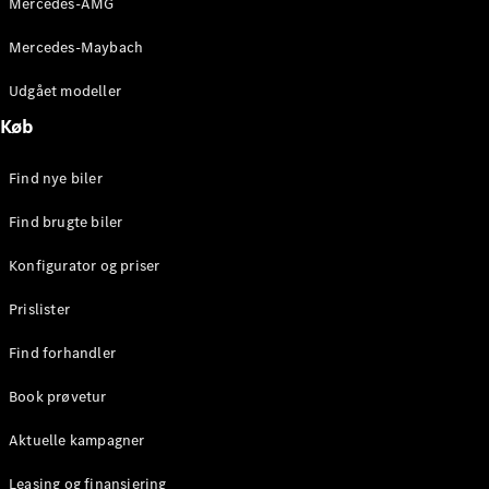
Mercedes-AMG
E-Klasse
Sedan
Mercedes-Maybach
S-Klasse
Lang
Udgået modeller
Mercedes-
Køb
Maybach S-
Klasse
Find nye biler
Konfigurator
Find brugte biler
Mercedes-
Benz Online
Konfigurator og priser
Showroom
SUV
Prislister
Find forhandler
Book prøvetur
Aktuelle kampagner
Alle SUVs
EQS
Leasing og finansiering