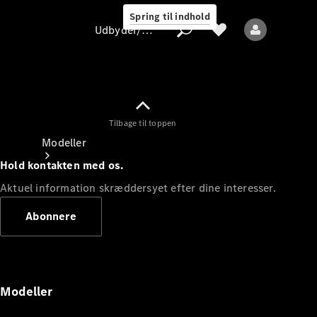
Spring til indhold
Udbyder/databeskyttelse
Tilbage til toppen
Udbyder/databeskyttelse
Modeller
Hold kontakten med os.
Aktuel information skræddersyet efter dine interesser.
Abonnere
Alle modeller
Nye modeller
Modeller
Elektriske modeller