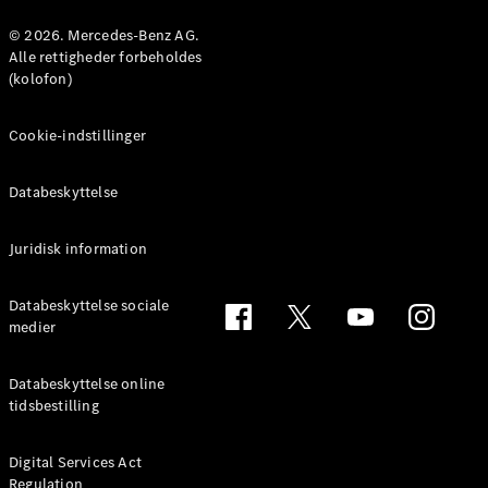
Konfigurator
Mercedes-
© 2026. Mercedes-Benz AG.
Benz Online
Alle rettigheder forbeholdes
Showroom
(kolofon)
Coupé
Cookie-indstillinger
Databeskyttelse
Juridisk information
Alle Coupés
CLE Coupé
Mercedes-
Databeskyttelse sociale
AMG GT
medier
Coupé
Mercedes-
Databeskyttelse online
AMG GT
tidsbestilling
Elektrisk
4-dørs
coupé
Digital Services Act
Regulation