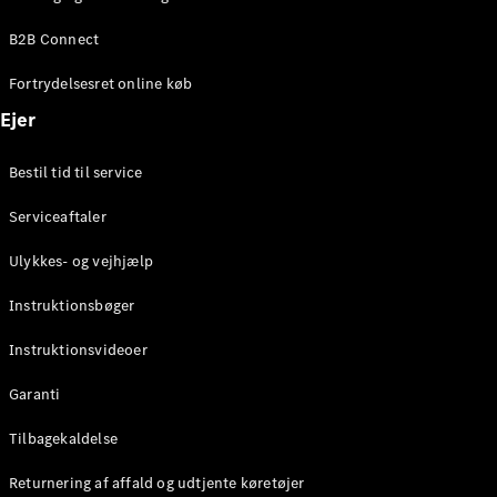
Elektrisk
SUV
B2B Connect
Mercedes-
Maybach
Elektrisk
Fortrydelsesret online køb
EQS SUV
GLA
Ejer
GLA
Ny
Elektrisk
GLA
Ny
Bestil tid til service
GLB
Elektrisk
GLB
Serviceaftaler
GLC
Elektrisk
GLC
Ulykkes- og vejhjælp
GLC Coupé
GLE
Instruktionsbøger
GLE Coupé
GLS
Instruktionsvideoer
Mercedes-
Maybach
Ny
Garanti
GLS
G-
Tilbagekaldelse
Elektrisk
Klasse
Returnering af affald og udtjente køretøjer
G-Klasse