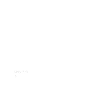
Teknisk
tilbehør
Opladningsudstyr
Collection
Bilpleje
Services