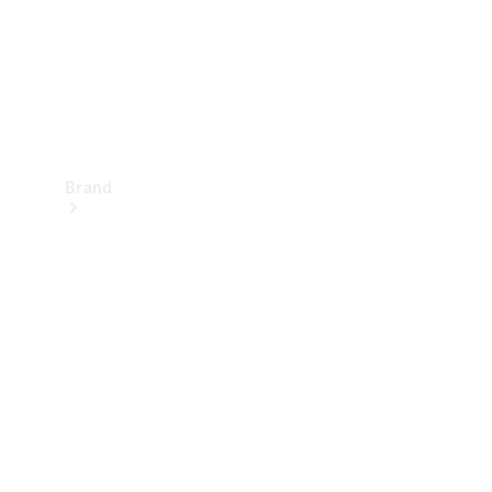
Brand
Oplev
Mercedes-
Benz