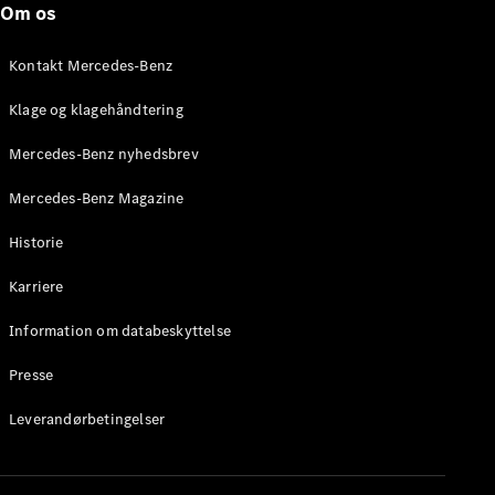
Om os
Stationcar
E-Klasse
Stationcar
Kontakt Mercedes-Benz
E-Klasse
All-Terrain
Klage og klagehåndtering
Mercedes-Benz nyhedsbrev
Konfigurator
Mercedes-
Mercedes-Benz Magazine
Benz Online
Showroom
Historie
Hatchback
Karriere
Information om databeskyttelse
Presse
A-Klasse
Leverandørbetingelser
Hatchback