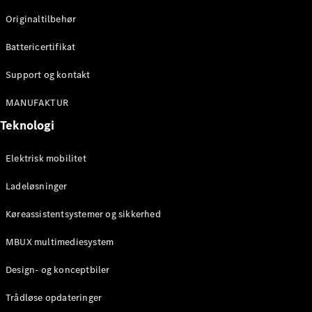
Originaltilbehør
Konfigurator
Mercedes-
Battericertifikat
Benz Online
Showroom
Support og kontakt
Stationcar
MANUFAKTUR
Teknologi
Elektrisk mobilitet
Ladeløsninger
Alle
Stationcar
Køreassistentsystemer og sikkerhed
CLA
Shooting
Elektrisk
MBUX multimediesystem
Brake
CLA
Design- og konceptbiler
Shooting
Brake
Trådløse opdateringer
C-Klasse