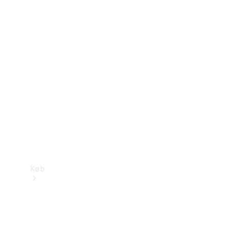
Mercedes-Benz Online Showroom
Køb