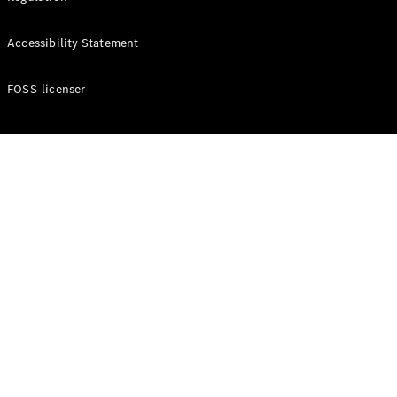
Konfigurator
Mercedes-
Accessibility Statement
Benz Online
Showroom
Cabriolet / Roadster
FOSS-licenser
Alle
Cabriolets /
Roadsters
CLE
Cabriolet
Mercedes-
AMG SL