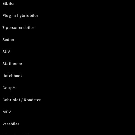
Plug-in-hybrid modeller
Elbiler
Plug-in hybridbiler
Sedan
7-personers biler
Sedan
SUV
Alle Sedans
Stationcar
CLA
Elektrisk
CLA
Hatchback
C-Klasse
Coupé
Sedan
C-
Cabriolet / Roadster
Klasse
Elektrisk
Sedan
MPV
EQE
Elektrisk
Sedan
Varebiler
EQS
Elektrisk
Sedan