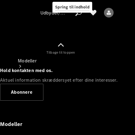
Spring til indhold
Udbyder/databeskyttelse
Tilbage til toppen
Udbyder/databeskyttelse
Modeller
Hold kontakten med os.
Aktuel information skræddersyet efter dine interesser.
Abonnere
Alle modeller
Nye modeller
Modeller
Elektriske modeller