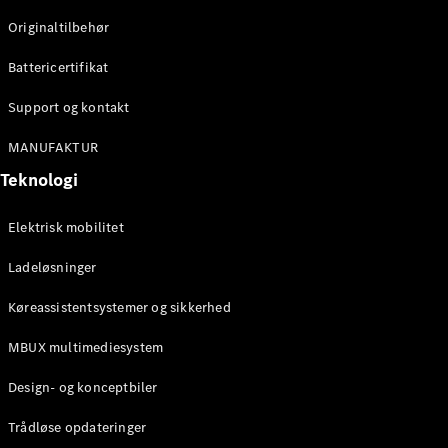
Originaltilbehør
Konfigurator
Mercedes-
Battericertifikat
Benz Online
Showroom
Support og kontakt
Stationcar
MANUFAKTUR
Teknologi
Elektrisk mobilitet
Ladeløsninger
Alle
Stationcar
Køreassistentsystemer og sikkerhed
CLA
Shooting
Elektrisk
MBUX multimediesystem
Brake
CLA
Design- og konceptbiler
Shooting
Brake
Trådløse opdateringer
C-Klasse