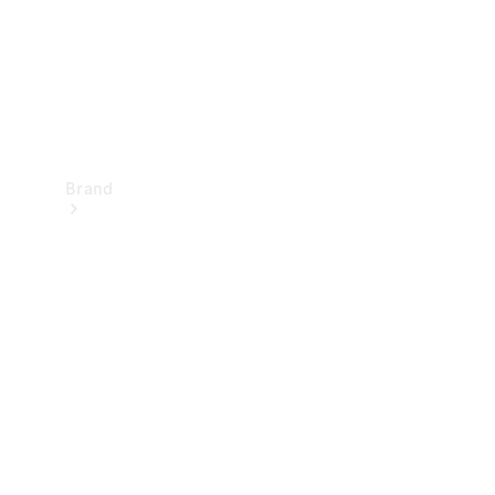
Brand
Oplev
Mercedes-
Benz