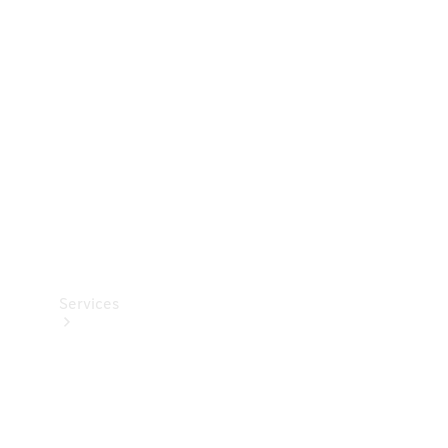
Teknisk
tilbehør
Opladningsudstyr
Collection
Bilpleje
Services