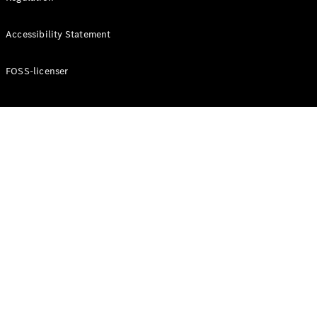
Konfigurator
Mercedes-
Accessibility Statement
Benz Online
Showroom
Cabriolet / Roadster
FOSS-licenser
Alle
Cabriolets /
Roadsters
CLE
Cabriolet
Mercedes-
AMG SL