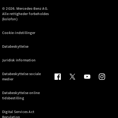
Konfigurator
Mercedes-
© 2026. Mercedes-Benz AG.
Benz Online
Alle rettigheder forbeholdes
Showroom
(kolofon)
Coupé
Cookie-indstillinger
Databeskyttelse
Juridisk information
Alle Coupés
CLE Coupé
Mercedes-
Databeskyttelse sociale
AMG GT
medier
Coupé
Mercedes-
Databeskyttelse online
AMG GT
tidsbestilling
Elektrisk
4-dørs
coupé
Digital Services Act
Regulation