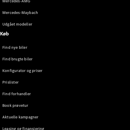
Mercedes-AMG
E-Klasse
Sedan
Mercedes-Maybach
S-Klasse
Lang
Udgået modeller
Mercedes-
Køb
Maybach S-
Klasse
Find nye biler
Konfigurator
Find brugte biler
Mercedes-
Benz Online
Konfigurator og priser
Showroom
SUV
Prislister
Find forhandler
Book prøvetur
Aktuelle kampagner
Alle SUVs
EQS
Leasing og finansiering