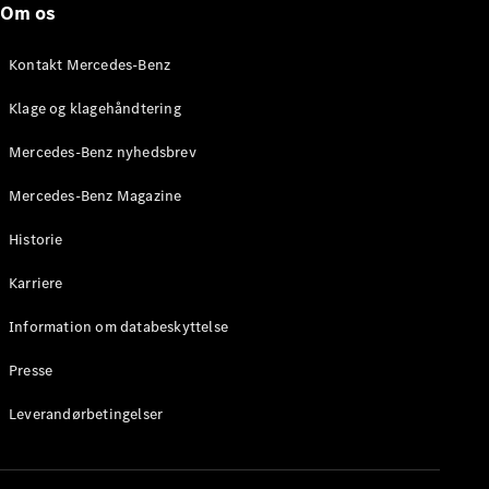
Om os
Stationcar
E-Klasse
Stationcar
Kontakt Mercedes-Benz
E-Klasse
All-Terrain
Klage og klagehåndtering
Mercedes-Benz nyhedsbrev
Konfigurator
Mercedes-
Mercedes-Benz Magazine
Benz Online
Showroom
Historie
Hatchback
Karriere
Information om databeskyttelse
Presse
A-Klasse
Leverandørbetingelser
Hatchback