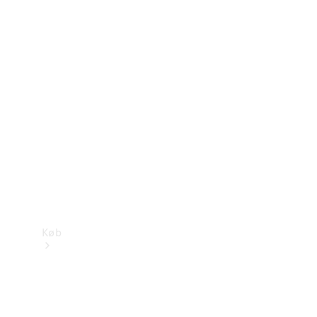
Mercedes-Benz Online Showroom
Køb