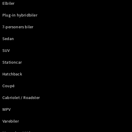
Plug-in-hybrid modeller
Elbiler
Plug-in hybridbiler
Sedan
7-personers biler
Sedan
SUV
Alle Sedans
Stationcar
CLA
Elektrisk
CLA
Hatchback
C-Klasse
Coupé
Sedan
C-
Cabriolet / Roadster
Klasse
Elektrisk
Sedan
MPV
EQE
Elektrisk
Sedan
Varebiler
EQS
Elektrisk
Sedan