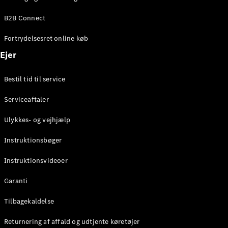
Elektrisk
SUV
B2B Connect
Mercedes-
Maybach
Elektrisk
Fortrydelsesret online køb
EQS SUV
GLA
Ejer
GLA
Ny
Elektrisk
GLA
Ny
Bestil tid til service
GLB
Elektrisk
GLB
Serviceaftaler
GLC
Elektrisk
GLC
Ulykkes- og vejhjælp
GLC Coupé
GLE
Instruktionsbøger
GLE Coupé
GLS
Instruktionsvideoer
Mercedes-
Maybach
Ny
Garanti
GLS
G-
Tilbagekaldelse
Elektrisk
Klasse
Returnering af affald og udtjente køretøjer
G-Klasse