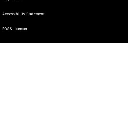
Konfigurator
Mercedes-
Accessibility Statement
Benz Online
Showroom
Cabriolet / Roadster
FOSS-licenser
Alle
Cabriolets /
Roadsters
CLE
Cabriolet
Mercedes-
AMG SL