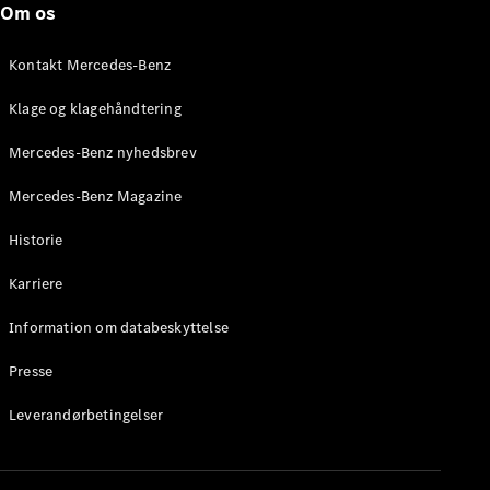
Om os
Stationcar
E-Klasse
Stationcar
Kontakt Mercedes-Benz
E-Klasse
All-Terrain
Klage og klagehåndtering
Mercedes-Benz nyhedsbrev
Konfigurator
Mercedes-
Mercedes-Benz Magazine
Benz Online
Showroom
Historie
Hatchback
Karriere
Information om databeskyttelse
Presse
A-Klasse
Leverandørbetingelser
Hatchback