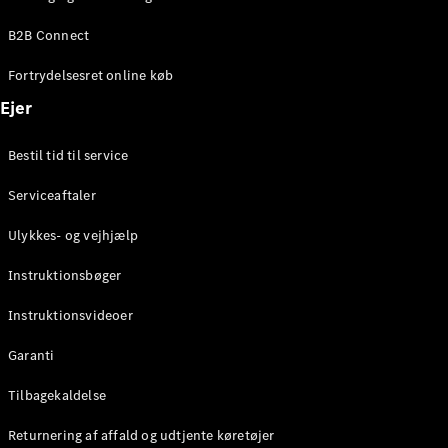
Elektrisk
SUV
B2B Connect
Mercedes-
Maybach
Elektrisk
Fortrydelsesret online køb
EQS SUV
GLA
Ejer
GLA
Ny
Elektrisk
GLA
Ny
Bestil tid til service
GLB
Elektrisk
GLB
Serviceaftaler
GLC
Elektrisk
GLC
Ulykkes- og vejhjælp
GLC Coupé
GLE
Instruktionsbøger
GLE Coupé
GLS
Instruktionsvideoer
Mercedes-
Maybach
Ny
Garanti
GLS
G-
Tilbagekaldelse
Elektrisk
Klasse
Returnering af affald og udtjente køretøjer
G-Klasse