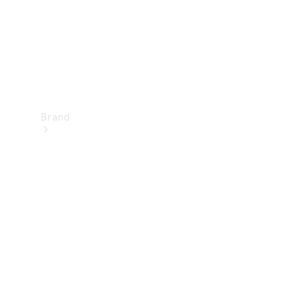
Brand
Oplev
Mercedes-
Benz