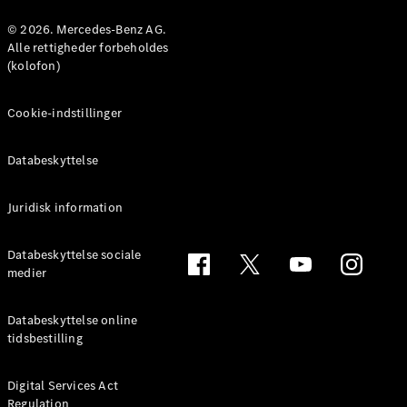
Konfigurator
Mercedes-
© 2026. Mercedes-Benz AG.
Benz Online
Alle rettigheder forbeholdes
Showroom
(kolofon)
Coupé
Cookie-indstillinger
Databeskyttelse
Juridisk information
Alle Coupés
CLE Coupé
Mercedes-
Databeskyttelse sociale
AMG GT
medier
Coupé
Mercedes-
Databeskyttelse online
AMG GT
tidsbestilling
Elektrisk
4-dørs
coupé
Digital Services Act
Regulation