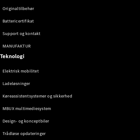
Originaltilbehør
Konfigurator
Mercedes-
Battericertifikat
Benz Online
Showroom
Support og kontakt
Stationcar
MANUFAKTUR
Teknologi
Elektrisk mobilitet
Ladeløsninger
Alle
Stationcar
Køreassistentsystemer og sikkerhed
CLA
Shooting
Elektrisk
MBUX multimediesystem
Brake
CLA
Design- og konceptbiler
Shooting
Brake
Trådløse opdateringer
C-Klasse