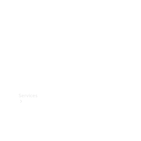
Teknisk
tilbehør
Opladningsudstyr
Collection
Bilpleje
Services