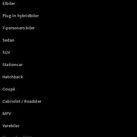
Plug-in-hybrid modeller
Elbiler
Plug-in hybridbiler
Sedan
7-personers biler
Sedan
SUV
Alle Sedans
Stationcar
CLA
Elektrisk
CLA
Hatchback
C-Klasse
Coupé
Sedan
C-
Cabriolet / Roadster
Klasse
Elektrisk
Sedan
MPV
EQE
Elektrisk
Sedan
Varebiler
EQS
Elektrisk
Sedan