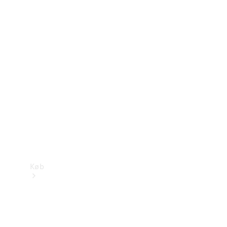
Mercedes-Benz Online Showroom
Køb