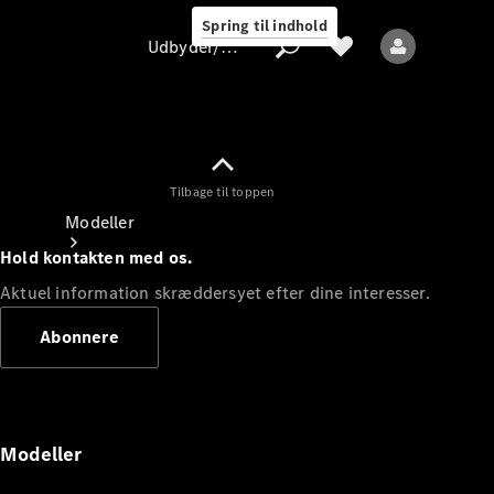
Spring til indhold
Udbyder/databeskyttelse
Tilbage til toppen
Udbyder/databeskyttelse
Modeller
Hold kontakten med os.
Aktuel information skræddersyet efter dine interesser.
Abonnere
Alle modeller
Nye modeller
Modeller
Elektriske modeller