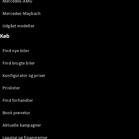
Mercedes-AMG
E-Klasse
Sedan
Mercedes-Maybach
S-Klasse
Lang
Udgået modeller
Mercedes-
Køb
Maybach S-
Klasse
Find nye biler
Konfigurator
Find brugte biler
Mercedes-
Benz Online
Konfigurator og priser
Showroom
SUV
Prislister
Find forhandler
Book prøvetur
Aktuelle kampagner
Alle SUVs
EQS
Leasing og finansiering