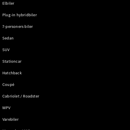
Plug-in-hybrid modeller
Elbiler
Plug-in hybridbiler
Sedan
7-personers biler
Sedan
SUV
Alle Sedans
Stationcar
CLA
Elektrisk
CLA
Hatchback
C-Klasse
Coupé
Sedan
C-
Cabriolet / Roadster
Klasse
Elektrisk
Sedan
MPV
EQE
Elektrisk
Sedan
Varebiler
EQS
Elektrisk
Sedan