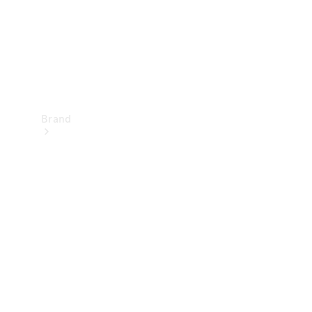
Brand
Oplev
Mercedes-
Benz