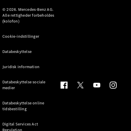
Konfigurator
Mercedes-
© 2026. Mercedes-Benz AG.
Benz Online
Alle rettigheder forbeholdes
Showroom
(kolofon)
Coupé
Cookie-indstillinger
Databeskyttelse
Juridisk information
Alle Coupés
CLE Coupé
Mercedes-
Databeskyttelse sociale
AMG GT
medier
Coupé
Mercedes-
Databeskyttelse online
AMG GT
tidsbestilling
Elektrisk
4-dørs
coupé
Digital Services Act
Regulation