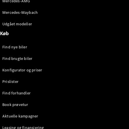
Mercedes-AMG
E-Klasse
Sedan
Mercedes-Maybach
S-Klasse
Lang
Udgået modeller
Mercedes-
Køb
Maybach S-
Klasse
Find nye biler
Konfigurator
Find brugte biler
Mercedes-
Benz Online
Konfigurator og priser
Showroom
SUV
Prislister
Find forhandler
Book prøvetur
Aktuelle kampagner
Alle SUVs
EQS
Leasing og finansiering