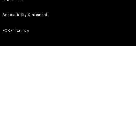
Konfigurator
Mercedes-
Accessibility Statement
Benz Online
Showroom
Cabriolet / Roadster
FOSS-licenser
Alle
Cabriolets /
Roadsters
CLE
Cabriolet
Mercedes-
AMG SL