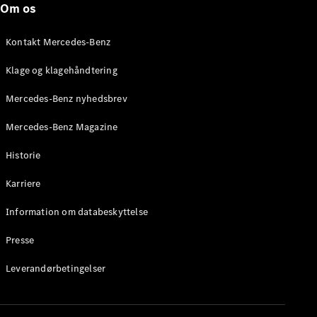
Om os
Stationcar
E-Klasse
Stationcar
Kontakt Mercedes-Benz
E-Klasse
All-Terrain
Klage og klagehåndtering
Mercedes-Benz nyhedsbrev
Konfigurator
Mercedes-
Mercedes-Benz Magazine
Benz Online
Showroom
Historie
Hatchback
Karriere
Information om databeskyttelse
Presse
A-Klasse
Leverandørbetingelser
Hatchback