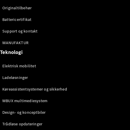
Originaltilbehør
Konfigurator
Mercedes-
Battericertifikat
Benz Online
Showroom
Support og kontakt
Stationcar
MANUFAKTUR
Teknologi
Elektrisk mobilitet
Ladeløsninger
Alle
Stationcar
Køreassistentsystemer og sikkerhed
CLA
Shooting
Elektrisk
MBUX multimediesystem
Brake
CLA
Design- og konceptbiler
Shooting
Brake
Trådløse opdateringer
C-Klasse