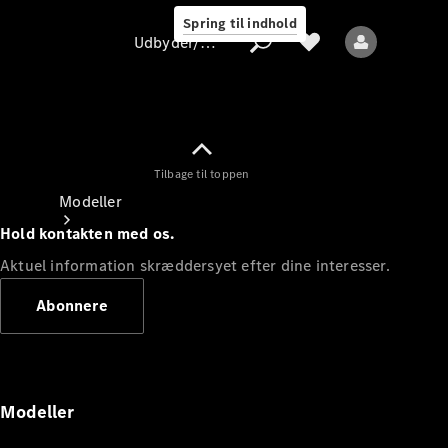
Spring til indhold
Udbyder/databeskyttelse
Tilbage til toppen
Udbyder/databeskyttelse
Modeller
Hold kontakten med os.
Aktuel information skræddersyet efter dine interesser.
Abonnere
Alle modeller
Nye modeller
Modeller
Elektriske modeller