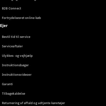
Elektrisk
SUV
B2B Connect
Mercedes-
Maybach
Elektrisk
Fortrydelsesret online køb
EQS SUV
GLA
Ejer
GLA
Ny
Elektrisk
GLA
Ny
Bestil tid til service
GLB
Elektrisk
GLB
Serviceaftaler
GLC
Elektrisk
GLC
Ulykkes- og vejhjælp
GLC Coupé
GLE
Instruktionsbøger
GLE Coupé
GLS
Instruktionsvideoer
Mercedes-
Maybach
Ny
Garanti
GLS
G-
Tilbagekaldelse
Elektrisk
Klasse
Returnering af affald og udtjente køretøjer
G-Klasse