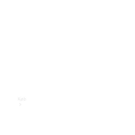
Mercedes-Benz Online Showroom
Køb