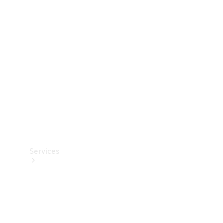
Teknisk
tilbehør
Opladningsudstyr
Collection
Bilpleje
Services