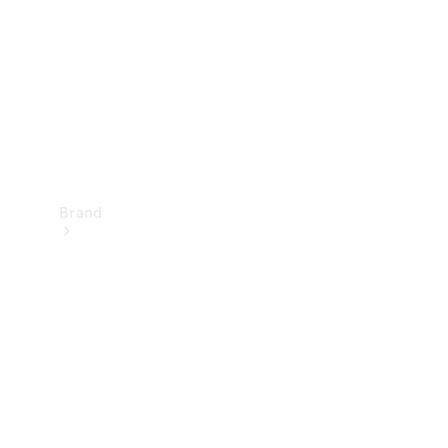
kontakt
Brand
Oplev
Mercedes-
Benz