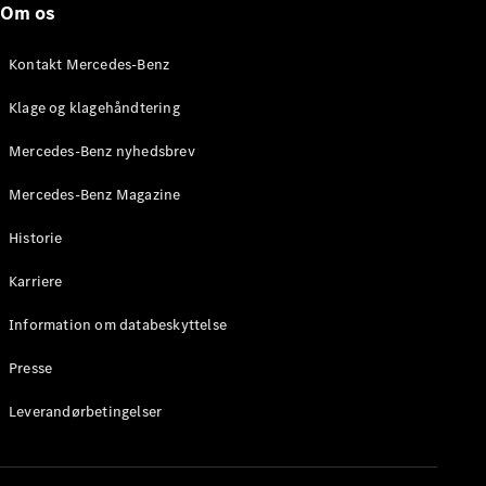
Om os
Brake
C-Klasse
Stationcar
Kontakt Mercedes-Benz
E-Klasse
Stationcar
Klage og klagehåndtering
E-Klasse
All-Terrain
Mercedes-Benz nyhedsbrev
Mercedes-Benz Magazine
Konfigurator
Mercedes-
Historie
Benz Online
Showroom
Karriere
Hatchback
Information om databeskyttelse
Presse
Leverandørbetingelser
A-Klasse
Hatchback