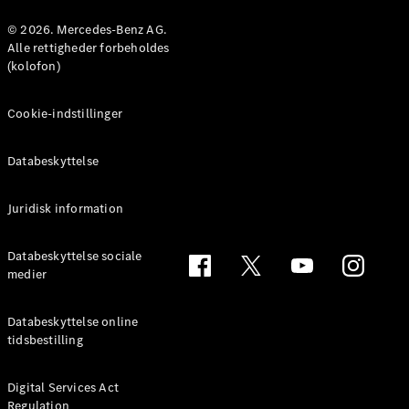
© 2026. Mercedes-Benz AG.
Konfigurator
Alle rettigheder forbeholdes
Mercedes-
(kolofon)
Benz Online
Showroom
Cookie-indstillinger
Coupé
Databeskyttelse
Juridisk information
Alle Coupés
Databeskyttelse sociale
CLE Coupé
medier
Mercedes-
AMG GT
Databeskyttelse online
Coupé
tidsbestilling
Mercedes-
AMG GT
Elektrisk
4-dørs
Digital Services Act
Regulation
coupé