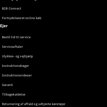
Elektrisk
SUV
B2B Connect
EQS
Elektrisk
SUV
Fortrydelsesret online køb
Mercedes-
Maybach
Elektrisk
Ejer
EQS SUV
GLA
Bestil tid til service
GLA
Ny
Elektrisk
GLA
Ny
Serviceaftaler
GLB
Elektrisk
GLB
Ulykkes- og vejhjælp
GLC
Elektrisk
GLC
Instruktionsbøger
GLC Coupé
GLE
Instruktionsvideoer
GLE Coupé
GLS
Garanti
Mercedes-
Maybach
Tilbagekaldelse
Ny
GLS
Returnering af affald og udtjente køretøjer
G-
Elektrisk