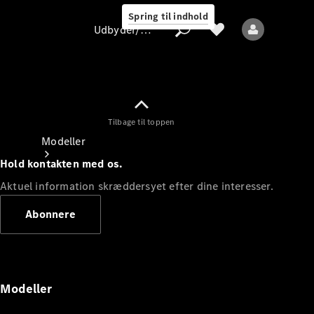
Spring til indhold
Udbyder/databeskyttelse
Tilbage til toppen
Udbyder/databeskyttelse
Modeller
Hold kontakten med os.
Aktuel information skræddersyet efter dine interesser.
Abonnere
Alle modeller
Nye modeller
Modeller
Elektriske modeller