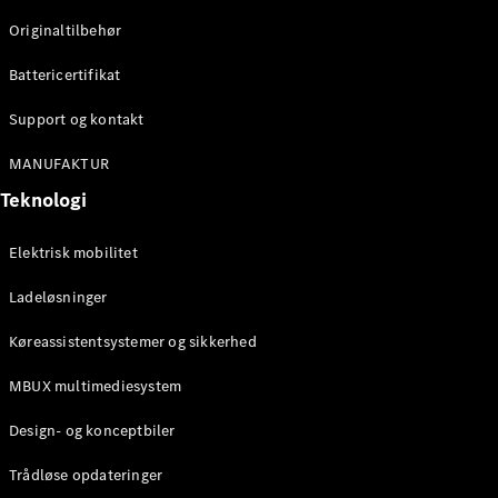
Klasse
Originaltilbehør
G-Klasse
Battericertifikat
Konfigurator
Mercedes-
Support og kontakt
Benz Online
Showroom
MANUFAKTUR
Stationcar
Teknologi
Elektrisk mobilitet
Ladeløsninger
Køreassistentsystemer og sikkerhed
Alle
Stationcar
MBUX multimediesystem
CLA
Shooting
Elektrisk
Design- og konceptbiler
Brake
CLA
Trådløse opdateringer
Shooting