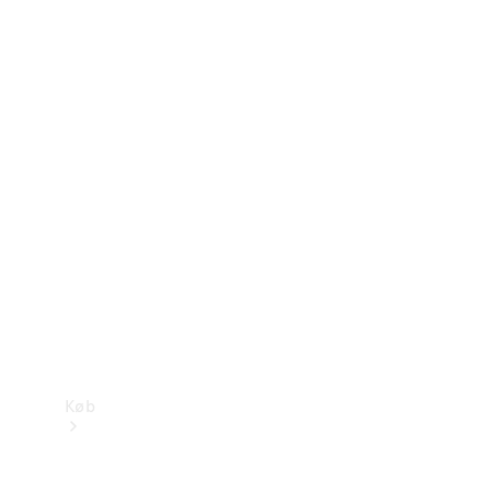
Konfigurator
Mercedes-Benz Online Showroom
Køb