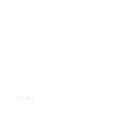
Dæk
Teknisk
tilbehør
Opladningsudstyr
Collection
Bilpleje
Services