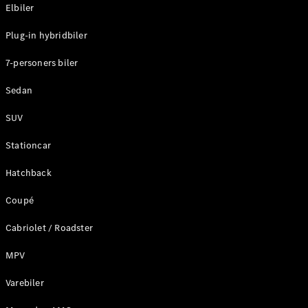
Plug-in-hybrid modeller
Elbiler
Plug-in hybridbiler
Sedan
7-personers biler
Sedan
SUV
Alle Sedans
Stationcar
CLA
Elektrisk
CLA
Hatchback
C-Klasse
Coupé
Sedan
C-
Cabriolet / Roadster
Klasse
Elektrisk
Sedan
MPV
EQE
Elektrisk
Sedan
Varebiler
EQS
Elektrisk
Sedan