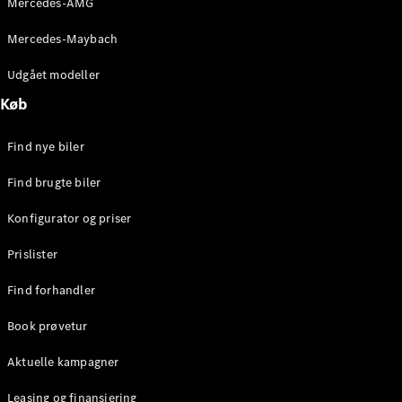
Mercedes-AMG
E-Klasse
Sedan
Mercedes-Maybach
S-Klasse
Lang
Udgået modeller
Mercedes-
Køb
Maybach S-
Klasse
Find nye biler
Konfigurator
Find brugte biler
Mercedes-
Benz Online
Konfigurator og priser
Showroom
SUV
Prislister
Find forhandler
Book prøvetur
Aktuelle kampagner
Alle SUVs
EQE
Leasing og finansiering