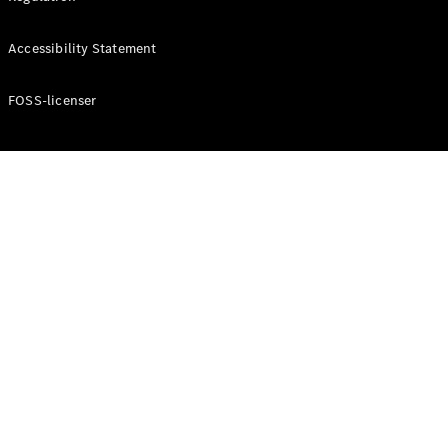
Accessibility Statement
Konfigurator
Mercedes-
Benz Online
FOSS-licenser
Showroom
Cabriolet / Roadster
Alle
Cabriolets /
Roadsters
CLE
Cabriolet