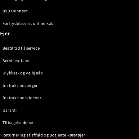
Elektrisk
SUV
B2B Connect
Mercedes-
Maybach
Elektrisk
Fortrydelsesret online køb
EQS SUV
GLA
Ejer
GLA
Ny
Elektrisk
GLA
Ny
Bestil tid til service
GLB
Elektrisk
GLB
Serviceaftaler
GLC
Elektrisk
GLC
Ulykkes- og vejhjælp
GLC Coupé
GLE
Instruktionsbøger
GLE Coupé
GLS
Instruktionsvideoer
Mercedes-
Maybach
Ny
Garanti
GLS
G-
Tilbagekaldelse
Elektrisk
Klasse
Returnering af affald og udtjente køretøjer
G-Klasse