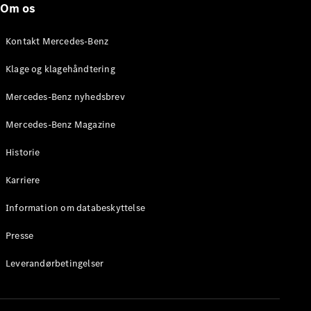
Om os
Stationcar
E-Klasse
Stationcar
Kontakt Mercedes-Benz
E-Klasse
All-Terrain
Klage og klagehåndtering
Mercedes-Benz nyhedsbrev
Konfigurator
Mercedes-
Mercedes-Benz Magazine
Benz Online
Showroom
Historie
Hatchback
Karriere
Information om databeskyttelse
Presse
A-Klasse
Leverandørbetingelser
Hatchback