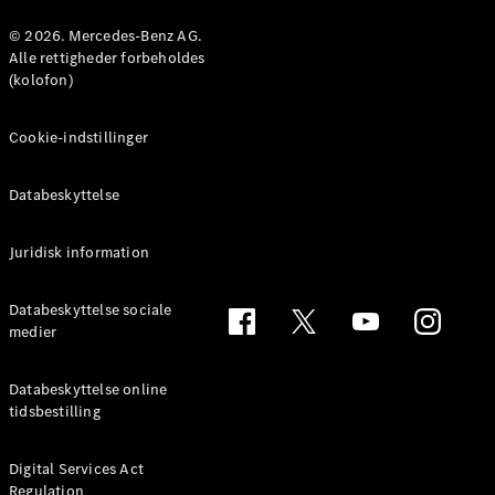
Konfigurator
Mercedes-
© 2026. Mercedes-Benz AG.
Benz Online
Alle rettigheder forbeholdes
Showroom
(kolofon)
Coupé
Cookie-indstillinger
Databeskyttelse
Juridisk information
Alle Coupés
CLE Coupé
Mercedes-
Databeskyttelse sociale
AMG GT
medier
Coupé
Mercedes-
Databeskyttelse online
AMG GT
tidsbestilling
Elektrisk
4-dørs
coupé
Digital Services Act
Regulation