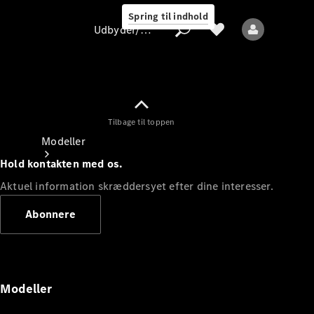
Spring til indhold
Udbyder/databeskyttelse
Tilbage til toppen
Udbyder/databeskyttelse
Modeller
Hold kontakten med os.
Aktuel information skræddersyet efter dine interesser.
Abonnere
Alle modeller
Nye modeller
Modeller
Elektriske modeller