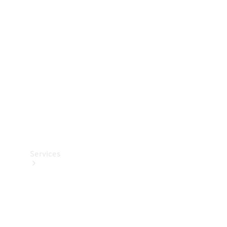
Teknisk
tilbehør
Opladningsudstyr
Collection
Bilpleje
Services