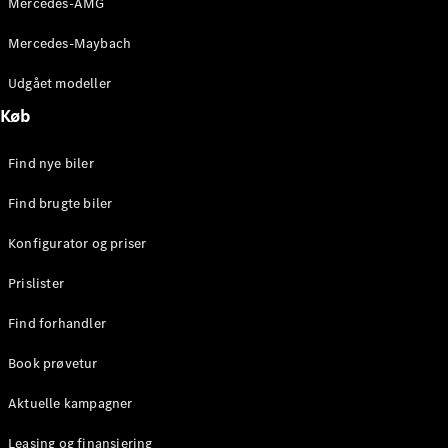
Mercedes-AMG
E-Klasse
Sedan
Mercedes-Maybach
S-Klasse
Lang
Udgået modeller
Mercedes-
Køb
Maybach S-
Klasse
Find nye biler
Konfigurator
Find brugte biler
Mercedes-
Benz Online
Konfigurator og priser
Showroom
SUV
Prislister
Find forhandler
Book prøvetur
Aktuelle kampagner
Alle SUVs
EQS
Leasing og finansiering