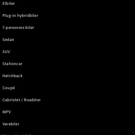
Plug-in-hybrid modeller
Elbiler
Plug-in hybridbiler
Sedan
7-personers biler
Sedan
SUV
Alle Sedans
Stationcar
CLA
Elektrisk
CLA
Hatchback
C-Klasse
Coupé
Sedan
C-
Cabriolet / Roadster
Klasse
Elektrisk
Sedan
MPV
EQE
Elektrisk
Sedan
Varebiler
EQS
Elektrisk
Sedan