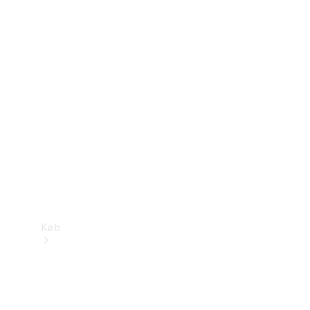
Mercedes-Benz Online Showroom
Køb