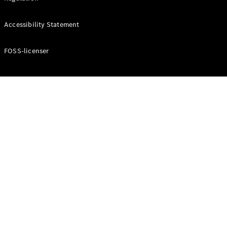
Konfigurator
Mercedes-
Accessibility Statement
Benz Online
Showroom
Cabriolet / Roadster
FOSS-licenser
Alle
Cabriolets /
Roadsters
CLE
Cabriolet
Mercedes-
AMG SL