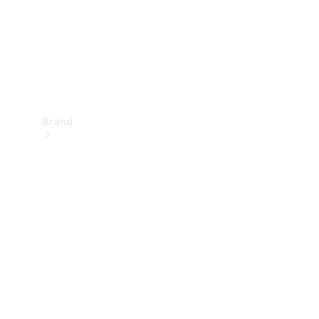
Brand
Oplev
Mercedes-
Benz