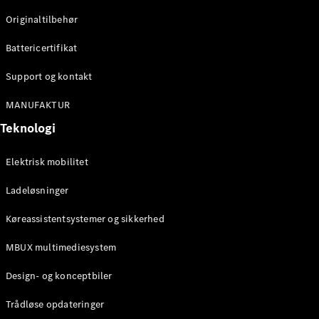
Originaltilbehør
Konfigurator
Mercedes-
Battericertifikat
Benz Online
Showroom
Support og kontakt
Stationcar
MANUFAKTUR
Teknologi
Elektrisk mobilitet
Ladeløsninger
Alle
Stationcar
Køreassistentsystemer og sikkerhed
CLA
Shooting
Elektrisk
MBUX multimediesystem
Brake
CLA
Design- og konceptbiler
Shooting
Brake
Trådløse opdateringer
C-Klasse