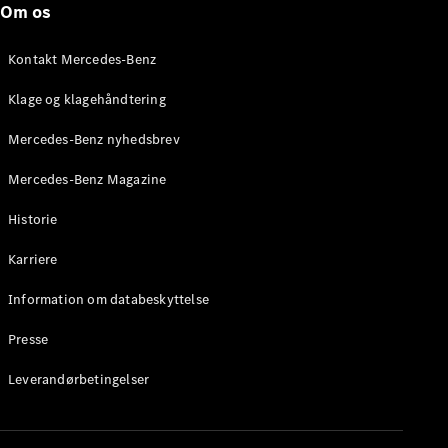
Om os
Stationcar
E-Klasse
Stationcar
Kontakt Mercedes-Benz
E-Klasse
All-Terrain
Klage og klagehåndtering
Mercedes-Benz nyhedsbrev
Konfigurator
Mercedes-
Mercedes-Benz Magazine
Benz Online
Showroom
Historie
Hatchback
Karriere
Information om databeskyttelse
Presse
A-Klasse
Leverandørbetingelser
Hatchback