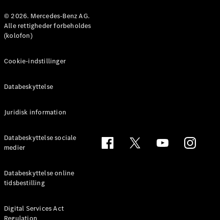
Konfigurator
Mercedes-
© 2026. Mercedes-Benz AG.
Benz Online
Alle rettigheder forbeholdes
Showroom
(kolofon)
Coupé
Cookie-indstillinger
Databeskyttelse
Juridisk information
Alle Coupés
CLE Coupé
Mercedes-
Databeskyttelse sociale
AMG GT
medier
Coupé
Mercedes-
Databeskyttelse online
AMG GT
tidsbestilling
Elektrisk
4-dørs
coupé
Digital Services Act
Regulation