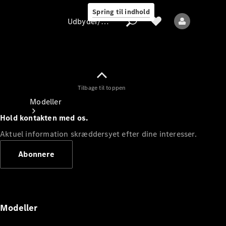
Spring til indhold
Udbyder/databeskyttelse
Tilbage til toppen
Udbyder/databeskyttelse
Modeller
Hold kontakten med os.
Aktuel information skræddersyet efter dine interesser.
Abonnere
Alle modeller
Nye modeller
Modeller
Elektriske modeller