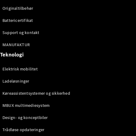
Originaltilbehør
Konfigurator
Mercedes-
Battericertifikat
Benz Online
Showroom
Support og kontakt
Stationcar
MANUFAKTUR
Teknologi
Elektrisk mobilitet
Ladeløsninger
Alle
Stationcar
Køreassistentsystemer og sikkerhed
CLA
Shooting
Elektrisk
MBUX multimediesystem
Brake
CLA
Design- og konceptbiler
Shooting
Brake
Trådløse opdateringer
C-Klasse