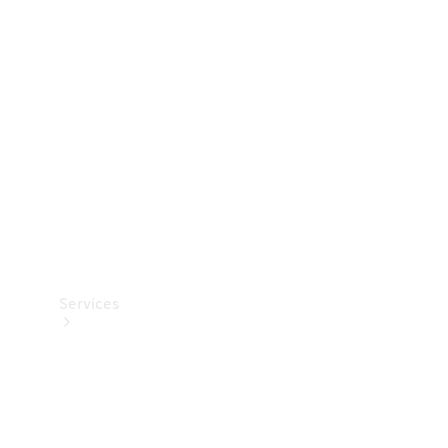
Teknisk
tilbehør
Opladningsudstyr
Collection
Bilpleje
Services