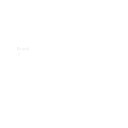
Brand
Oplev
Mercedes-
Benz