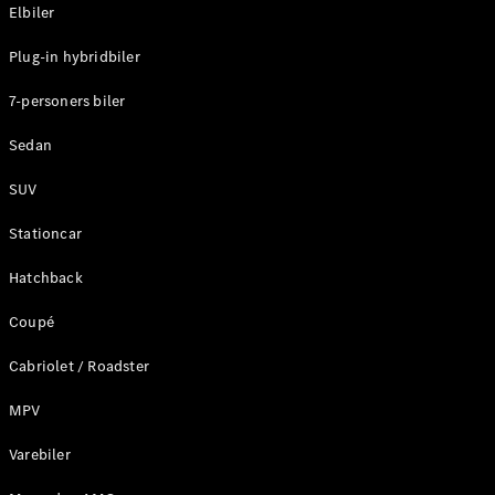
Plug-in-hybrid modeller
Elbiler
Plug-in hybridbiler
Sedan
7-personers biler
Sedan
SUV
Alle Sedans
Stationcar
CLA
Elektrisk
CLA
Hatchback
C-Klasse
Coupé
Sedan
C-
Cabriolet / Roadster
Klasse
Elektrisk
Sedan
MPV
EQE
Elektrisk
Sedan
Varebiler
EQS
Elektrisk
Sedan