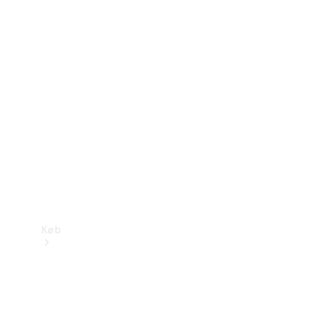
Mercedes-Benz Online Showroom
Køb