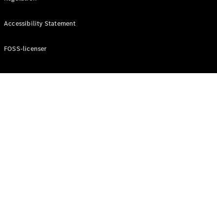
Konfigurator
Mercedes-
Accessibility Statement
Benz Online
Showroom
Cabriolet / Roadster
FOSS-licenser
Alle
Cabriolets /
Roadsters
CLE
Cabriolet
Mercedes-
AMG SL