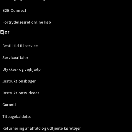
Elektrisk
SUV
B2B Connect
Mercedes-
Maybach
Elektrisk
Fortrydelsesret online køb
EQS SUV
GLA
Ejer
GLA
Ny
Elektrisk
GLA
Ny
Bestil tid til service
GLB
Elektrisk
GLB
Serviceaftaler
GLC
Elektrisk
GLC
Ulykkes- og vejhjælp
GLC Coupé
GLE
Instruktionsbøger
GLE Coupé
GLS
Instruktionsvideoer
Mercedes-
Maybach
Ny
Garanti
GLS
G-
Tilbagekaldelse
Elektrisk
Klasse
Returnering af affald og udtjente køretøjer
G-Klasse