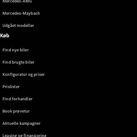
Mercedes-AMG
E-Klasse
Sedan
Mercedes-Maybach
S-Klasse
Lang
Udgået modeller
Mercedes-
Køb
Maybach S-
Klasse
Find nye biler
Konfigurator
Find brugte biler
Mercedes-
Benz Online
Konfigurator og priser
Showroom
SUV
Prislister
Find forhandler
Book prøvetur
Aktuelle kampagner
Alle SUVs
EQS
Leasing og finansiering