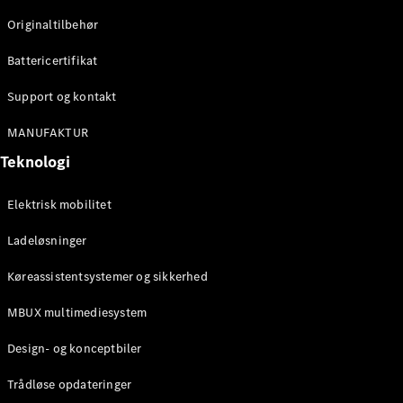
Klasse
Originaltilbehør
G-Klasse
Battericertifikat
Konfigurator
Mercedes-
Support og kontakt
Benz Online
Showroom
MANUFAKTUR
Stationcar
Teknologi
Elektrisk mobilitet
Ladeløsninger
Køreassistentsystemer og sikkerhed
Alle
Stationcar
MBUX multimediesystem
CLA
Shooting
Elektrisk
Design- og konceptbiler
Brake
CLA
Trådløse opdateringer
Shooting