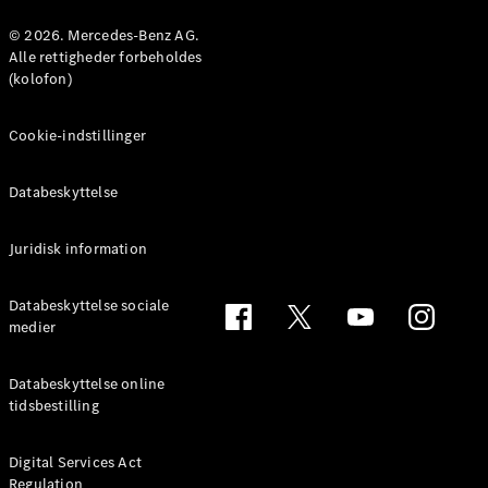
© 2026. Mercedes-Benz AG.
Konfigurator
Alle rettigheder forbeholdes
Mercedes-
(kolofon)
Benz Online
Showroom
Cookie-indstillinger
Coupé
Databeskyttelse
Juridisk information
Alle Coupés
Databeskyttelse sociale
CLE Coupé
medier
Mercedes-
AMG GT
Databeskyttelse online
Coupé
tidsbestilling
Mercedes-
AMG GT
Elektrisk
4-dørs
Digital Services Act
Regulation
coupé