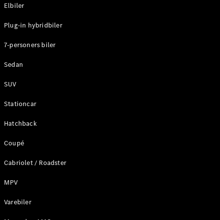
Plug-in-hybrid modeller
Elbiler
Plug-in hybridbiler
Sedan
7-personers biler
Sedan
SUV
Alle Sedans
Stationcar
CLA
Elektrisk
CLA
Hatchback
C-Klasse
Coupé
Sedan
C-
Cabriolet / Roadster
Klasse
Elektrisk
Sedan
MPV
EQE
Elektrisk
Sedan
Varebiler
EQS
Elektrisk
Sedan