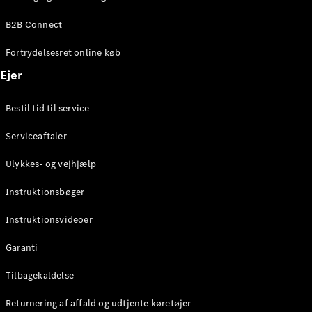
Elektrisk
SUV
B2B Connect
EQS
Elektrisk
SUV
Fortrydelsesret online køb
Mercedes-
Maybach
Elektrisk
Ejer
EQS SUV
GLA
Bestil tid til service
GLA
Ny
Elektrisk
GLA
Ny
Serviceaftaler
GLB
Elektrisk
GLB
Ulykkes- og vejhjælp
GLC
Elektrisk
GLC
Instruktionsbøger
GLC Coupé
GLE
Instruktionsvideoer
GLE Coupé
GLS
Garanti
Mercedes-
Maybach
Tilbagekaldelse
Ny
GLS
Returnering af affald og udtjente køretøjer
G-
Elektrisk