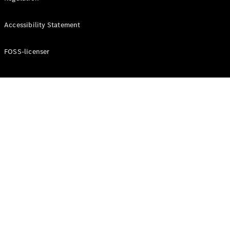
Accessibility Statement
Konfigurator
Mercedes-
Benz Online
FOSS-licenser
Showroom
Cabriolet / Roadster
Alle
Cabriolets /
Roadsters
CLE
Cabriolet