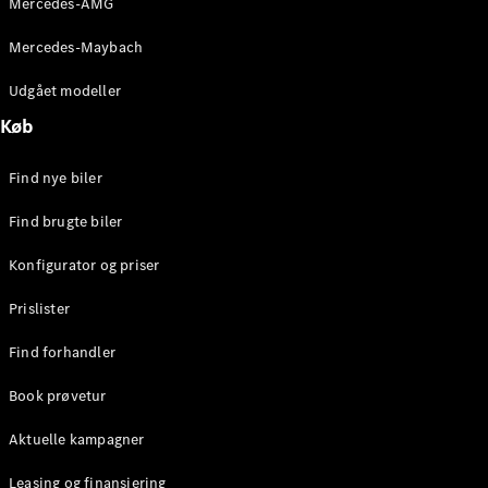
Mercedes-AMG
E-Klasse
Sedan
Mercedes-Maybach
S-Klasse
Lang
Udgået modeller
Mercedes-
Køb
Maybach S-
Klasse
Find nye biler
Konfigurator
Find brugte biler
Mercedes-
Benz Online
Konfigurator og priser
Showroom
SUV
Prislister
Find forhandler
Book prøvetur
Aktuelle kampagner
Alle SUVs
EQE
Leasing og finansiering