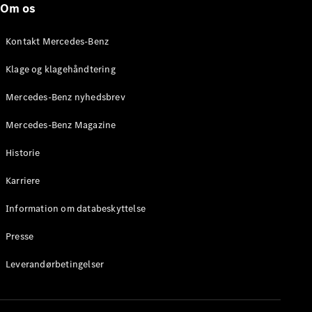
Om os
Brake
C-Klasse
Stationcar
Kontakt Mercedes-Benz
E-Klasse
Stationcar
Klage og klagehåndtering
E-Klasse
All-Terrain
Mercedes-Benz nyhedsbrev
Mercedes-Benz Magazine
Konfigurator
Mercedes-
Historie
Benz Online
Showroom
Karriere
Hatchback
Information om databeskyttelse
Presse
Leverandørbetingelser
A-Klasse
Hatchback