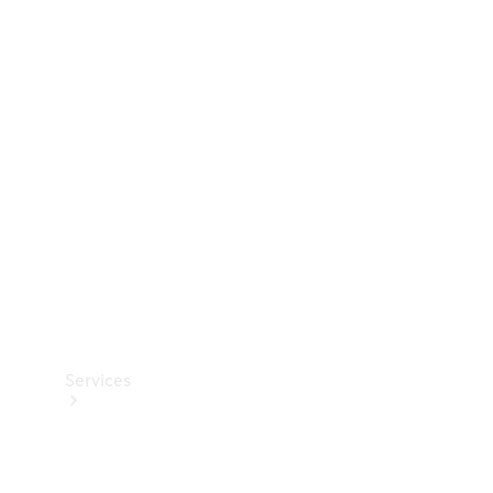
Dæk
Teknisk
tilbehør
Opladningsudstyr
Collection
Bilpleje
Services