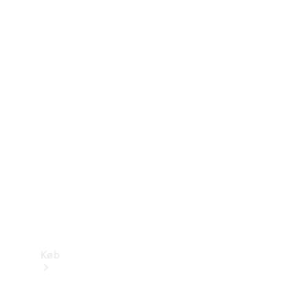
Konfigurator
Mercedes-Benz Online Showroom
Køb