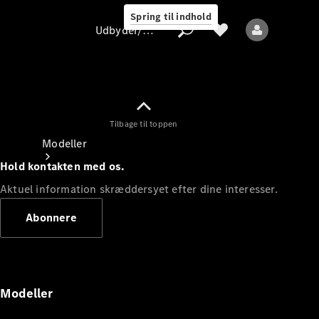
Spring til indhold
Udbyder/databeskyttelse
Tilbage til toppen
Udbyder/databeskyttelse
Modeller
Hold kontakten med os.
Aktuel information skræddersyet efter dine interesser.
Abonnere
Alle modeller
Nye modeller
Modeller
Elektriske modeller