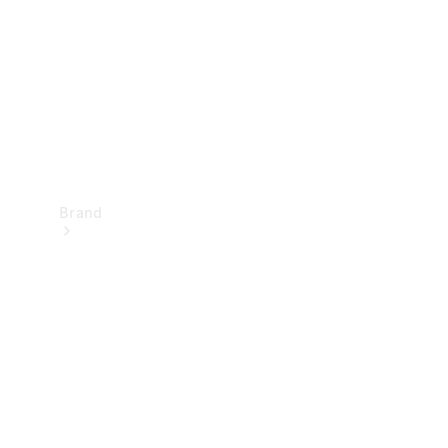
kontakt
Brand
Oplev
Mercedes-
Benz