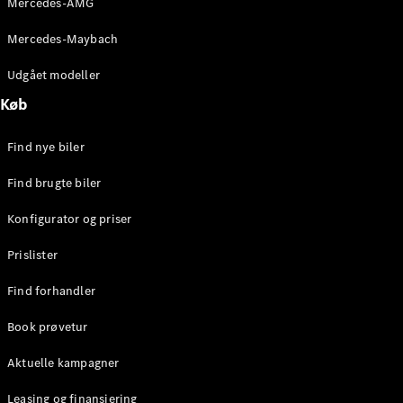
Mercedes-AMG
E-Klasse
Sedan
Mercedes-Maybach
S-Klasse
Lang
Udgået modeller
Mercedes-
Køb
Maybach S-
Klasse
Find nye biler
Konfigurator
Find brugte biler
Mercedes-
Benz Online
Konfigurator og priser
Showroom
SUV
Prislister
Find forhandler
Book prøvetur
Aktuelle kampagner
Alle SUVs
EQS
Leasing og finansiering