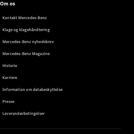
Om os
Stationcar
E-Klasse
Stationcar
Kontakt Mercedes-Benz
E-Klasse
All-Terrain
Klage og klagehåndtering
Mercedes-Benz nyhedsbrev
Konfigurator
Mercedes-
Mercedes-Benz Magazine
Benz Online
Showroom
Historie
Hatchback
Karriere
Information om databeskyttelse
Presse
A-Klasse
Leverandørbetingelser
Hatchback