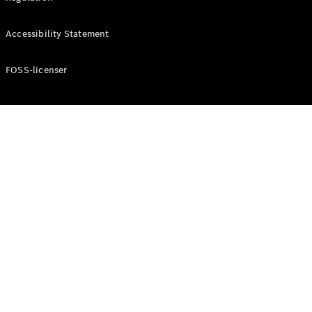
Konfigurator
Mercedes-
Accessibility Statement
Benz Online
Showroom
Cabriolet / Roadster
FOSS-licenser
Alle
Cabriolets /
Roadsters
CLE
Cabriolet
Mercedes-
AMG SL