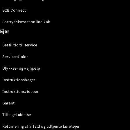
Elektrisk
SUV
B2B Connect
Mercedes-
Maybach
Elektrisk
Fortrydelsesret online køb
EQS SUV
GLA
Ejer
GLA
Ny
Elektrisk
GLA
Ny
Bestil tid til service
GLB
Elektrisk
GLB
Serviceaftaler
GLC
Elektrisk
GLC
Ulykkes- og vejhjælp
GLC Coupé
GLE
Instruktionsbøger
GLE Coupé
GLS
Instruktionsvideoer
Mercedes-
Maybach
Ny
Garanti
GLS
G-
Tilbagekaldelse
Elektrisk
Klasse
Returnering af affald og udtjente køretøjer
G-Klasse