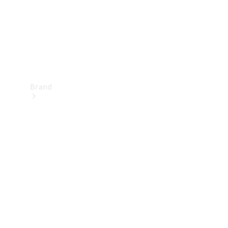
Brand
Oplev
Mercedes-
Benz