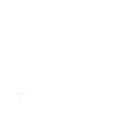
Mercedes-Benz Online Showroom
Køb