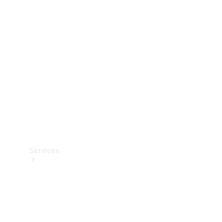
Teknisk
tilbehør
Opladningsudstyr
Collection
Bilpleje
Services