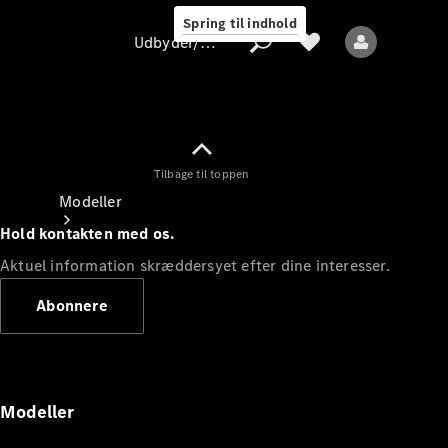
Spring til indhold
Udbyder/databeskyttelse
Tilbage til toppen
Udbyder/databeskyttelse
Modeller
Hold kontakten med os.
Aktuel information skræddersyet efter dine interesser.
Abonnere
Alle modeller
Nye modeller
Modeller
Elektriske modeller