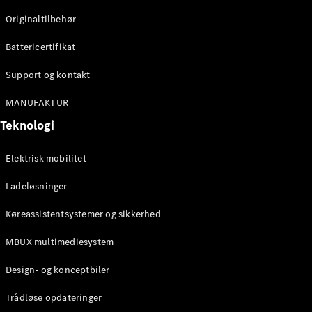
Originaltilbehør
Konfigurator
Mercedes-
Battericertifikat
Benz Online
Showroom
Support og kontakt
Stationcar
MANUFAKTUR
Teknologi
Elektrisk mobilitet
Ladeløsninger
Alle
Stationcar
Køreassistentsystemer og sikkerhed
CLA
Shooting
Elektrisk
MBUX multimediesystem
Brake
CLA
Design- og konceptbiler
Shooting
Brake
Trådløse opdateringer
C-Klasse