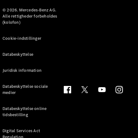
Konfigurator
Mercedes-
© 2026. Mercedes-Benz AG.
Benz Online
Alle rettigheder forbeholdes
Showroom
(kolofon)
Coupé
Cookie-indstillinger
Databeskyttelse
Juridisk information
Alle Coupés
CLE Coupé
Mercedes-
Databeskyttelse sociale
AMG GT
medier
Coupé
Mercedes-
Databeskyttelse online
AMG GT
tidsbestilling
Elektrisk
4-dørs
coupé
Digital Services Act
Regulation