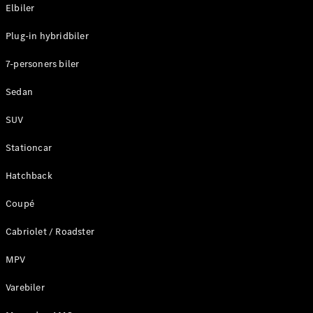
Plug-in-hybrid modeller
Elbiler
Plug-in hybridbiler
Sedan
7-personers biler
Sedan
SUV
Alle Sedans
Stationcar
CLA
Elektrisk
CLA
Hatchback
C-Klasse
Coupé
Sedan
C-
Cabriolet / Roadster
Klasse
Elektrisk
Sedan
MPV
EQE
Elektrisk
Sedan
Varebiler
EQS
Elektrisk
Sedan