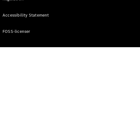
Konfigurator
Mercedes-
Accessibility Statement
Benz Online
Showroom
Cabriolet / Roadster
FOSS-licenser
Alle
Cabriolets /
Roadsters
CLE
Cabriolet
Mercedes-
AMG SL