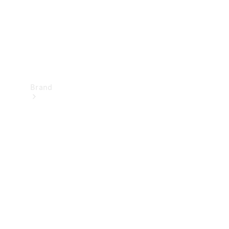
Brand
Oplev
Mercedes-
Benz