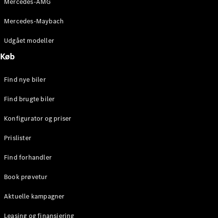
Mercedes-AMG
E-Klasse
Sedan
Mercedes-Maybach
S-Klasse
Lang
Udgået modeller
Mercedes-
Køb
Maybach S-
Klasse
Find nye biler
Konfigurator
Find brugte biler
Mercedes-
Benz Online
Konfigurator og priser
Showroom
SUV
Prislister
Find forhandler
Book prøvetur
Aktuelle kampagner
Alle SUVs
EQS
Leasing og finansiering