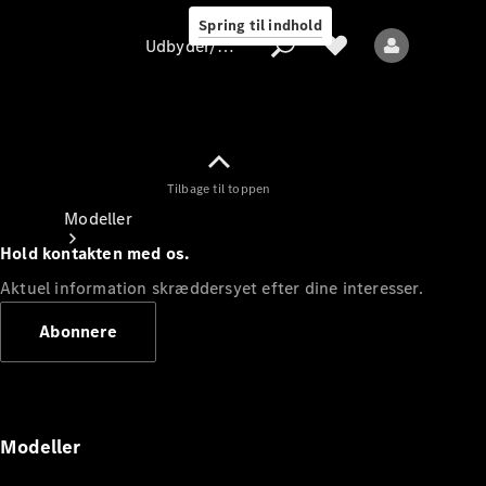
Spring til indhold
Udbyder/databeskyttelse
Tilbage til toppen
Udbyder/databeskyttelse
Modeller
Hold kontakten med os.
Aktuel information skræddersyet efter dine interesser.
Abonnere
Alle modeller
Nye modeller
Modeller
Elektriske modeller