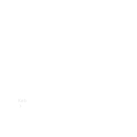
Mercedes-Benz Online Showroom
Køb