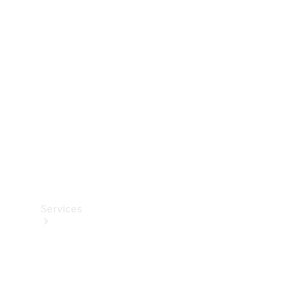
Teknisk
tilbehør
Opladningsudstyr
Collection
Bilpleje
Services