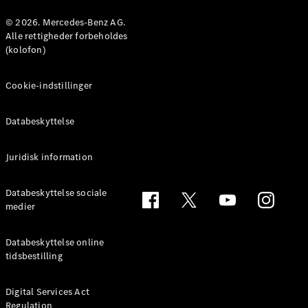
Konfigurator
Mercedes-
© 2026. Mercedes-Benz AG.
Benz Online
Alle rettigheder forbeholdes
Showroom
(kolofon)
Coupé
Cookie-indstillinger
Databeskyttelse
Juridisk information
Alle Coupés
CLE Coupé
Mercedes-
Databeskyttelse sociale
AMG GT
medier
Coupé
Mercedes-
Databeskyttelse online
AMG GT
tidsbestilling
Elektrisk
4-dørs
coupé
Digital Services Act
Regulation