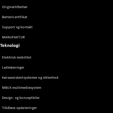
Originaltilbehør
Konfigurator
Mercedes-
Battericertifikat
Benz Online
Showroom
Support og kontakt
Stationcar
MANUFAKTUR
Teknologi
Elektrisk mobilitet
Ladeløsninger
Alle
Stationcar
Køreassistentsystemer og sikkerhed
CLA
Shooting
Elektrisk
MBUX multimediesystem
Brake
CLA
Design- og konceptbiler
Shooting
Brake
Trådløse opdateringer
C-Klasse