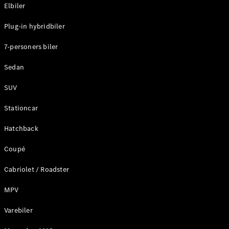
Plug-in-hybrid modeller
Elbiler
Plug-in hybridbiler
Sedan
7-personers biler
Sedan
SUV
Alle Sedans
Stationcar
CLA
Elektrisk
CLA
Hatchback
C-Klasse
Coupé
Sedan
C-
Cabriolet / Roadster
Klasse
Elektrisk
Sedan
MPV
EQE
Elektrisk
Sedan
Varebiler
EQS
Elektrisk
Sedan