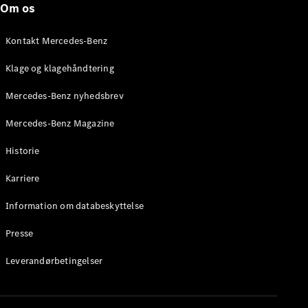
Om os
Stationcar
E-Klasse
Stationcar
Kontakt Mercedes-Benz
E-Klasse
All-Terrain
Klage og klagehåndtering
Mercedes-Benz nyhedsbrev
Konfigurator
Mercedes-
Mercedes-Benz Magazine
Benz Online
Showroom
Historie
Hatchback
Karriere
Information om databeskyttelse
Presse
A-Klasse
Leverandørbetingelser
Hatchback