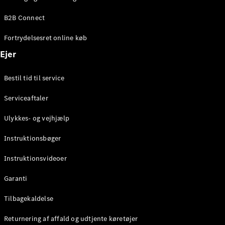
Elektrisk
SUV
B2B Connect
Mercedes-
Maybach
Elektrisk
Fortrydelsesret online køb
EQS SUV
GLA
Ejer
GLA
Ny
Elektrisk
GLA
Ny
Bestil tid til service
GLB
Elektrisk
GLB
Serviceaftaler
GLC
Elektrisk
GLC
Ulykkes- og vejhjælp
GLC Coupé
GLE
Instruktionsbøger
GLE Coupé
GLS
Instruktionsvideoer
Mercedes-
Maybach
Ny
Garanti
GLS
G-
Tilbagekaldelse
Elektrisk
Klasse
Returnering af affald og udtjente køretøjer
G-Klasse