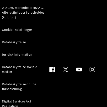
Konfigurator
Mercedes-
© 2026. Mercedes-Benz AG.
Benz Online
Alle rettigheder forbeholdes
Showroom
(kolofon)
Coupé
Cookie-indstillinger
Databeskyttelse
Juridisk information
Alle Coupés
CLE Coupé
Mercedes-
Databeskyttelse sociale
AMG GT
medier
Coupé
Mercedes-
Databeskyttelse online
AMG GT
tidsbestilling
Elektrisk
4-dørs
coupé
Digital Services Act
Regulation