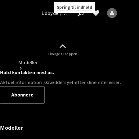
Spring til indhold
Udbyder/databeskyttelse
Tilbage til toppen
Udbyder/databeskyttelse
Modeller
Hold kontakten med os.
Aktuel information skræddersyet efter dine interesser.
Abonnere
Alle modeller
Nye modeller
Modeller
Elektriske modeller