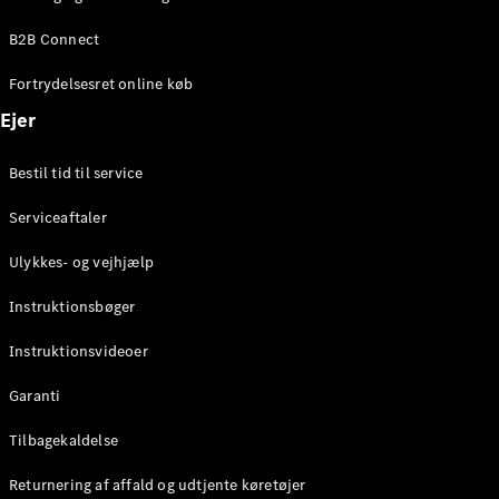
Elektrisk
SUV
B2B Connect
Mercedes-
Maybach
Elektrisk
Fortrydelsesret online køb
EQS SUV
GLA
Ejer
GLA
Ny
Elektrisk
GLA
Ny
Bestil tid til service
GLB
Elektrisk
GLB
Serviceaftaler
GLC
Elektrisk
GLC
Ulykkes- og vejhjælp
GLC Coupé
GLE
Instruktionsbøger
GLE Coupé
GLS
Instruktionsvideoer
Mercedes-
Maybach
Ny
Garanti
GLS
G-
Tilbagekaldelse
Elektrisk
Klasse
Returnering af affald og udtjente køretøjer
G-Klasse