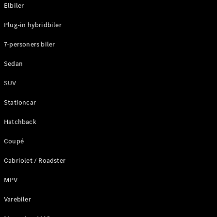
Plug-in-hybrid modeller
Elbiler
Plug-in hybridbiler
Sedan
7-personers biler
Sedan
SUV
Alle Sedans
Stationcar
CLA
Elektrisk
CLA
Hatchback
C-Klasse
Coupé
Sedan
C-
Cabriolet / Roadster
Klasse
Elektrisk
Sedan
MPV
EQE
Elektrisk
Sedan
Varebiler
EQS
Elektrisk
Sedan