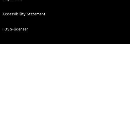
Konfigurator
Mercedes-
Accessibility Statement
Benz Online
Showroom
Cabriolet / Roadster
FOSS-licenser
Alle
Cabriolets /
Roadsters
CLE
Cabriolet
Mercedes-
AMG SL