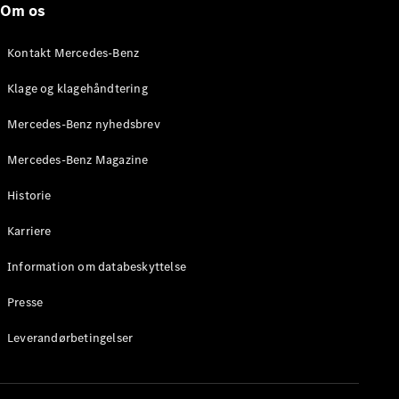
Om os
Stationcar
E-Klasse
Stationcar
Kontakt Mercedes-Benz
E-Klasse
All-Terrain
Klage og klagehåndtering
Mercedes-Benz nyhedsbrev
Konfigurator
Mercedes-
Mercedes-Benz Magazine
Benz Online
Showroom
Historie
Hatchback
Karriere
Information om databeskyttelse
Presse
A-Klasse
Leverandørbetingelser
Hatchback