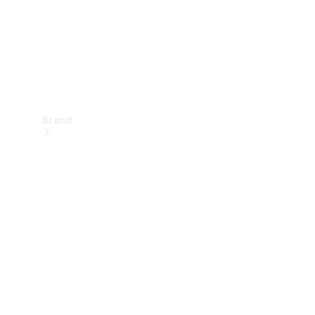
Brand
Oplev
Mercedes-
Benz