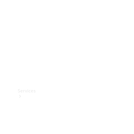
Teknisk
tilbehør
Opladningsudstyr
Collection
Bilpleje
Services