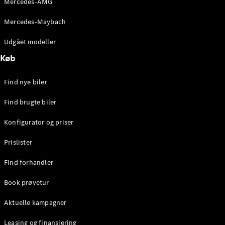
Mercedes-AMG
E-Klasse
Sedan
Mercedes-Maybach
S-Klasse
Lang
Udgået modeller
Mercedes-
Køb
Maybach S-
Klasse
Find nye biler
Konfigurator
Find brugte biler
Mercedes-
Benz Online
Konfigurator og priser
Showroom
SUV
Prislister
Find forhandler
Book prøvetur
Aktuelle kampagner
Alle SUVs
EQS
Leasing og finansiering