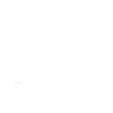
Mercedes-Benz Online Showroom
Køb