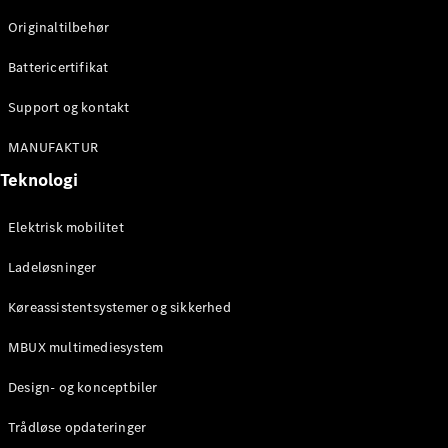
Originaltilbehør
Konfigurator
Mercedes-
Battericertifikat
Benz Online
Showroom
Support og kontakt
Stationcar
MANUFAKTUR
Teknologi
Elektrisk mobilitet
Ladeløsninger
Alle
Stationcar
Køreassistentsystemer og sikkerhed
CLA
Shooting
Elektrisk
MBUX multimediesystem
Brake
CLA
Design- og konceptbiler
Shooting
Brake
Trådløse opdateringer
C-Klasse