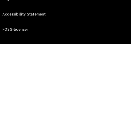
Konfigurator
Mercedes-
Accessibility Statement
Benz Online
Showroom
Cabriolet / Roadster
FOSS-licenser
Alle
Cabriolets /
Roadsters
CLE
Cabriolet
Mercedes-
AMG SL