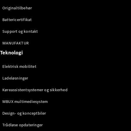
Originaltilbehør
Konfigurator
Mercedes-
Battericertifikat
Benz Online
Showroom
Support og kontakt
Stationcar
MANUFAKTUR
Teknologi
Elektrisk mobilitet
Ladeløsninger
Alle
Stationcar
Køreassistentsystemer og sikkerhed
CLA
Shooting
Elektrisk
MBUX multimediesystem
Brake
CLA
Design- og konceptbiler
Shooting
Brake
Trådløse opdateringer
C-Klasse