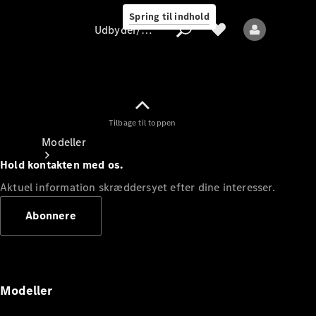
Spring til indhold
Udbyder/databeskyttelse
Tilbage til toppen
Udbyder/databeskyttelse
Modeller
Hold kontakten med os.
Aktuel information skræddersyet efter dine interesser.
Abonnere
Alle modeller
Nye modeller
Modeller
Elektriske modeller