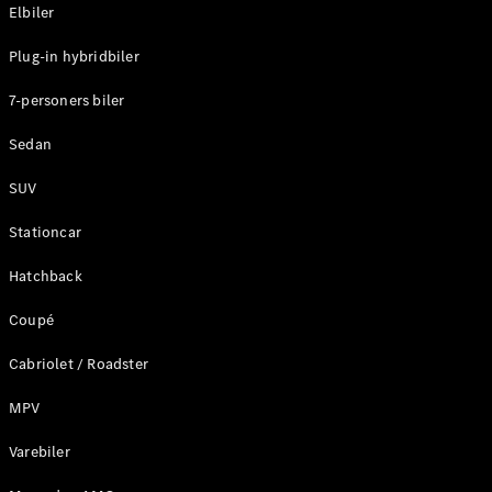
Plug-in-hybrid modeller
Elbiler
Plug-in hybridbiler
Sedan
7-personers biler
Sedan
SUV
Alle Sedans
Stationcar
CLA
Elektrisk
CLA
Hatchback
C-Klasse
Coupé
Sedan
C-
Cabriolet / Roadster
Klasse
Elektrisk
Sedan
MPV
EQE
Elektrisk
Sedan
Varebiler
EQS
Elektrisk
Sedan