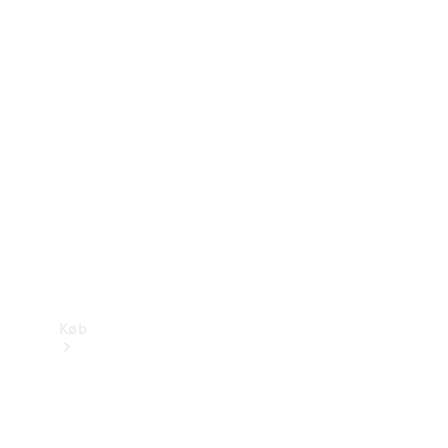
Mercedes-Benz Online Showroom
Køb