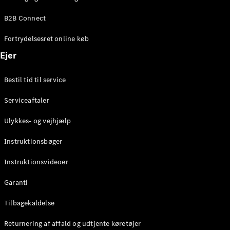
Elektrisk
SUV
B2B Connect
Mercedes-
Maybach
Elektrisk
Fortrydelsesret online køb
EQS SUV
GLA
Ejer
GLA
Ny
Elektrisk
GLA
Ny
Bestil tid til service
GLB
Elektrisk
GLB
Serviceaftaler
GLC
Elektrisk
GLC
Ulykkes- og vejhjælp
GLC Coupé
GLE
Instruktionsbøger
GLE Coupé
GLS
Instruktionsvideoer
Mercedes-
Maybach
Ny
Garanti
GLS
G-
Tilbagekaldelse
Elektrisk
Klasse
Returnering af affald og udtjente køretøjer
G-Klasse