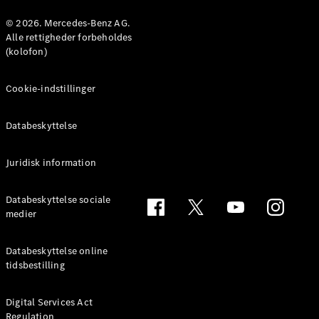
Konfigurator
Mercedes-
© 2026. Mercedes-Benz AG.
Benz Online
Alle rettigheder forbeholdes
Showroom
(kolofon)
Coupé
Cookie-indstillinger
Databeskyttelse
Juridisk information
Alle Coupés
CLE Coupé
Mercedes-
Databeskyttelse sociale
AMG GT
medier
Coupé
Mercedes-
Databeskyttelse online
AMG GT
tidsbestilling
Elektrisk
4-dørs
coupé
Digital Services Act
Regulation