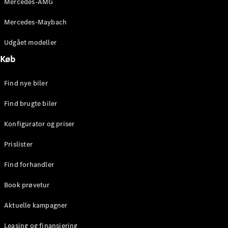
Mercedes-AMG
E-Klasse
Sedan
Mercedes-Maybach
S-Klasse
Lang
Udgået modeller
Mercedes-
Køb
Maybach S-
Klasse
Find nye biler
Konfigurator
Find brugte biler
Mercedes-
Benz Online
Konfigurator og priser
Showroom
SUV
Prislister
Find forhandler
Book prøvetur
Aktuelle kampagner
Alle SUVs
EQS
Leasing og finansiering