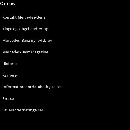
Om os
Stationcar
E-Klasse
Stationcar
Kontakt Mercedes-Benz
E-Klasse
All-Terrain
Klage og klagehåndtering
Mercedes-Benz nyhedsbrev
Konfigurator
Mercedes-
Mercedes-Benz Magazine
Benz Online
Showroom
Historie
Hatchback
Karriere
Information om databeskyttelse
Presse
A-Klasse
Leverandørbetingelser
Hatchback