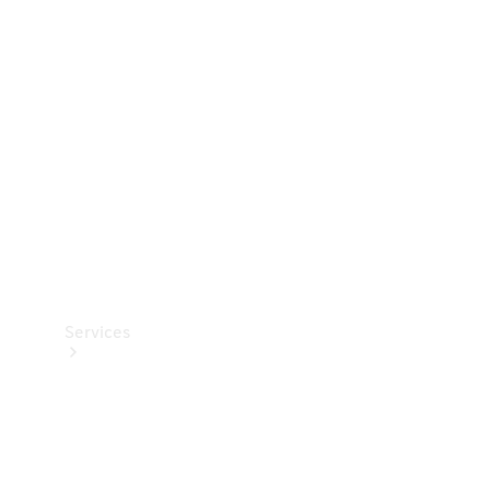
Teknisk
tilbehør
Opladningsudstyr
Collection
Bilpleje
Services