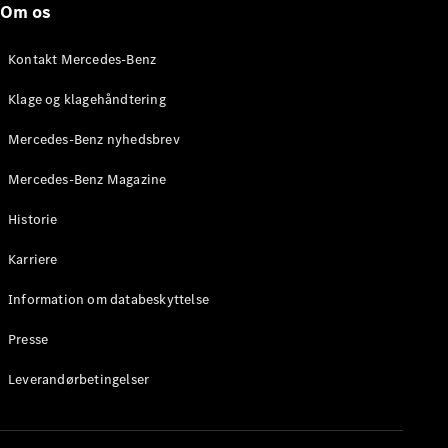
Om os
Stationcar
E-Klasse
Stationcar
Kontakt Mercedes-Benz
E-Klasse
All-Terrain
Klage og klagehåndtering
Mercedes-Benz nyhedsbrev
Konfigurator
Mercedes-
Mercedes-Benz Magazine
Benz Online
Showroom
Historie
Hatchback
Karriere
Information om databeskyttelse
Presse
A-Klasse
Leverandørbetingelser
Hatchback