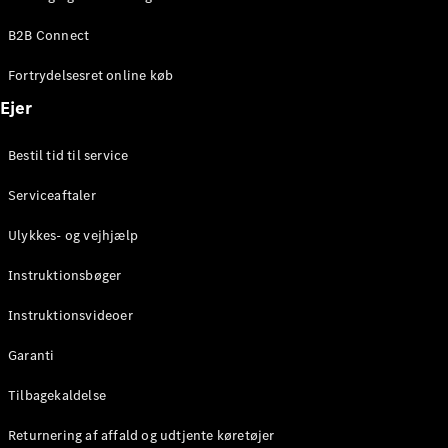
Elektrisk
SUV
B2B Connect
Mercedes-
Maybach
Elektrisk
Fortrydelsesret online køb
EQS SUV
GLA
Ejer
GLA
Ny
Elektrisk
GLA
Ny
Bestil tid til service
GLB
Elektrisk
GLB
Serviceaftaler
GLC
Elektrisk
GLC
Ulykkes- og vejhjælp
GLC Coupé
GLE
Instruktionsbøger
GLE Coupé
GLS
Instruktionsvideoer
Mercedes-
Maybach
Ny
Garanti
GLS
G-
Tilbagekaldelse
Elektrisk
Klasse
Returnering af affald og udtjente køretøjer
G-Klasse