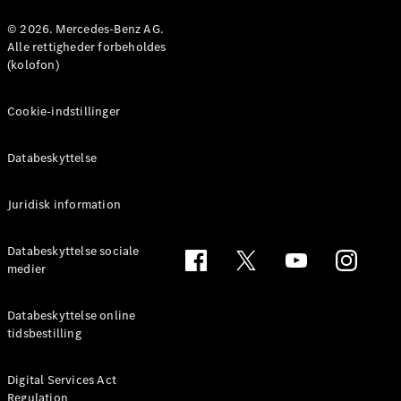
Konfigurator
Mercedes-
© 2026. Mercedes-Benz AG.
Benz Online
Alle rettigheder forbeholdes
Showroom
(kolofon)
Coupé
Cookie-indstillinger
Databeskyttelse
Juridisk information
Alle Coupés
CLE Coupé
Mercedes-
Databeskyttelse sociale
AMG GT
medier
Coupé
Mercedes-
Databeskyttelse online
AMG GT
tidsbestilling
Elektrisk
4-dørs
coupé
Digital Services Act
Regulation