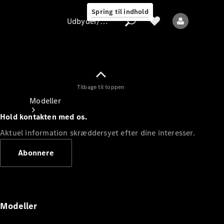
Spring til indhold
Udbyder/databeskyttelse
Tilbage til toppen
Udbyder/databeskyttelse
Modeller
Hold kontakten med os.
Aktuel information skræddersyet efter dine interesser.
Abonnere
Alle modeller
Nye modeller
Modeller
Elektriske modeller