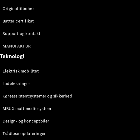
Originaltilbehør
Konfigurator
Mercedes-
Battericertifikat
Benz Online
Showroom
Support og kontakt
Stationcar
MANUFAKTUR
Teknologi
Elektrisk mobilitet
Ladeløsninger
Alle
Stationcar
Køreassistentsystemer og sikkerhed
CLA
Shooting
Elektrisk
MBUX multimediesystem
Brake
CLA
Design- og konceptbiler
Shooting
Brake
Trådløse opdateringer
C-Klasse