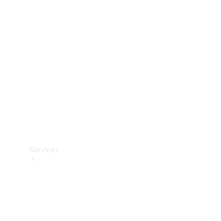
Teknisk
tilbehør
Opladningsudstyr
Collection
Bilpleje
Services