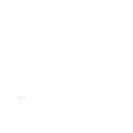
Mercedes-Benz Online Showroom
Køb