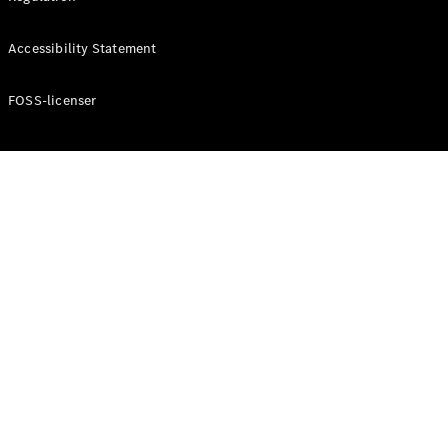
Konfigurator
Mercedes-
Accessibility Statement
Benz Online
Showroom
Cabriolet / Roadster
FOSS-licenser
Alle
Cabriolets /
Roadsters
CLE
Cabriolet
Mercedes-
AMG SL