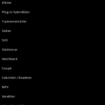
Plug-in-hybrid modeller
Elbiler
Plug-in hybridbiler
Sedan
7-personers biler
Sedan
SUV
Alle Sedans
Stationcar
CLA
Elektrisk
CLA
Hatchback
C-Klasse
Coupé
Sedan
C-
Cabriolet / Roadster
Klasse
Elektrisk
Sedan
MPV
EQE
Elektrisk
Sedan
Varebiler
EQS
Elektrisk
Sedan