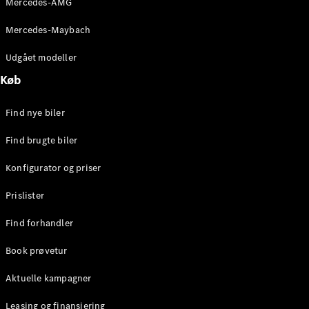
Mercedes-AMG
E-Klasse
Sedan
Mercedes-Maybach
S-Klasse
Lang
Udgået modeller
Mercedes-
Køb
Maybach S-
Klasse
Find nye biler
Konfigurator
Find brugte biler
Mercedes-
Benz Online
Konfigurator og priser
Showroom
SUV
Prislister
Find forhandler
Book prøvetur
Aktuelle kampagner
Alle SUVs
EQS
Leasing og finansiering