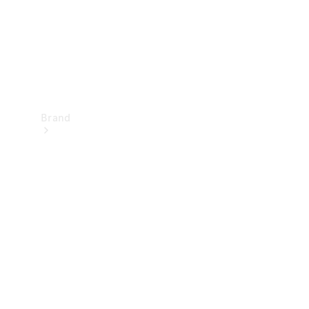
Brand
Oplev
Mercedes-
Benz