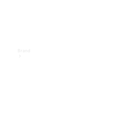
Brand
Oplev
Mercedes-
Benz