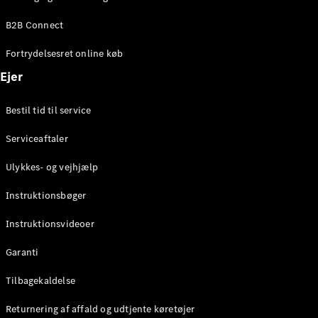
Elektrisk
SUV
B2B Connect
Mercedes-
Maybach
Elektrisk
Fortrydelsesret online køb
EQS SUV
GLA
Ejer
GLA
Ny
Elektrisk
GLA
Ny
Bestil tid til service
GLB
Elektrisk
GLB
Serviceaftaler
GLC
Elektrisk
GLC
Ulykkes- og vejhjælp
GLC Coupé
GLE
Instruktionsbøger
GLE Coupé
GLS
Instruktionsvideoer
Mercedes-
Maybach
Ny
Garanti
GLS
G-
Tilbagekaldelse
Elektrisk
Klasse
Returnering af affald og udtjente køretøjer
G-Klasse