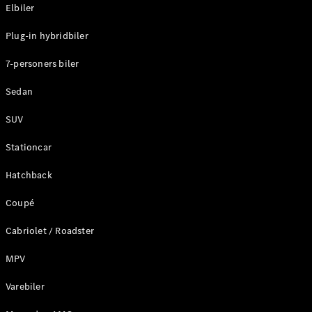
Plug-in-hybrid modeller
Elbiler
Plug-in hybridbiler
Sedan
7-personers biler
Sedan
SUV
Alle Sedans
Stationcar
CLA
Elektrisk
CLA
Hatchback
C-Klasse
Coupé
Sedan
C-
Cabriolet / Roadster
Klasse
Elektrisk
Sedan
MPV
EQE
Elektrisk
Sedan
Varebiler
EQS
Elektrisk
Sedan