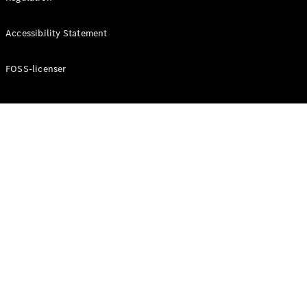
Konfigurator
Mercedes-
Accessibility Statement
Benz Online
Showroom
Cabriolet / Roadster
FOSS-licenser
Alle
Cabriolets /
Roadsters
CLE
Cabriolet
Mercedes-
AMG SL