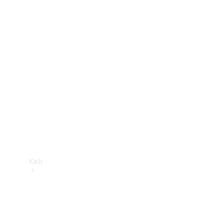
Mercedes-Benz Online Showroom
Køb