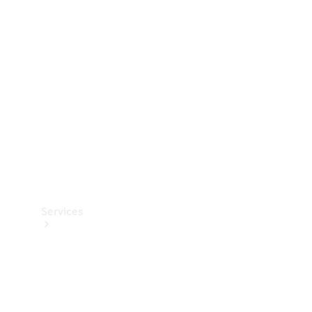
Teknisk
tilbehør
Opladningsudstyr
Collection
Bilpleje
Services