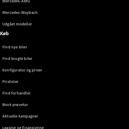
Mercedes-AMG
E-Klasse
Sedan
Mercedes-Maybach
S-Klasse
Lang
Udgået modeller
Mercedes-
Køb
Maybach S-
Klasse
Find nye biler
Konfigurator
Find brugte biler
Mercedes-
Benz Online
Konfigurator og priser
Showroom
SUV
Prislister
Find forhandler
Book prøvetur
Aktuelle kampagner
Alle SUVs
EQS
Leasing og finansiering