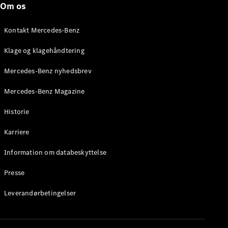
Om os
Stationcar
E-Klasse
Stationcar
Kontakt Mercedes-Benz
E-Klasse
All-Terrain
Klage og klagehåndtering
Mercedes-Benz nyhedsbrev
Konfigurator
Mercedes-
Mercedes-Benz Magazine
Benz Online
Showroom
Historie
Hatchback
Karriere
Information om databeskyttelse
Presse
A-Klasse
Leverandørbetingelser
Hatchback