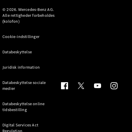
Konfigurator
Mercedes-
© 2026. Mercedes-Benz AG.
Benz Online
Alle rettigheder forbeholdes
Showroom
(kolofon)
Coupé
Cookie-indstillinger
Databeskyttelse
Juridisk information
Alle Coupés
CLE Coupé
Mercedes-
Databeskyttelse sociale
AMG GT
medier
Coupé
Mercedes-
Databeskyttelse online
AMG GT
tidsbestilling
Elektrisk
4-dørs
coupé
Digital Services Act
Regulation