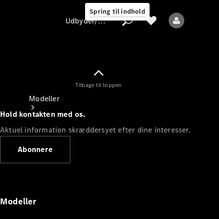
Spring til indhold
Udbyder/databeskyttelse
Tilbage til toppen
Udbyder/databeskyttelse
Modeller
Hold kontakten med os.
Aktuel information skræddersyet efter dine interesser.
Abonnere
Alle modeller
Nye modeller
Modeller
Elektriske modeller