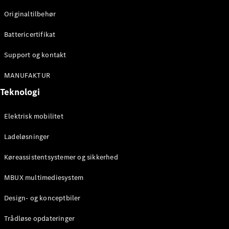
Originaltilbehør
Konfigurator
Mercedes-
Battericertifikat
Benz Online
Showroom
Support og kontakt
Stationcar
MANUFAKTUR
Teknologi
Elektrisk mobilitet
Ladeløsninger
Alle
Stationcar
Køreassistentsystemer og sikkerhed
CLA
Shooting
Elektrisk
MBUX multimediesystem
Brake
CLA
Design- og konceptbiler
Shooting
Brake
Trådløse opdateringer
C-Klasse