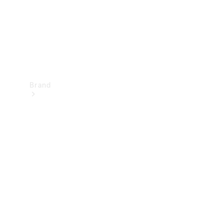
Brand
Oplev
Mercedes-
Benz