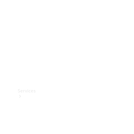
Teknisk
tilbehør
Opladningsudstyr
Collection
Bilpleje
Services