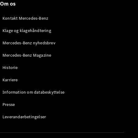
Om os
Stationcar
E-Klasse
Stationcar
Kontakt Mercedes-Benz
E-Klasse
All-Terrain
Klage og klagehåndtering
Mercedes-Benz nyhedsbrev
Konfigurator
Mercedes-
Mercedes-Benz Magazine
Benz Online
Showroom
Historie
Hatchback
Karriere
Information om databeskyttelse
Presse
A-Klasse
Leverandørbetingelser
Hatchback