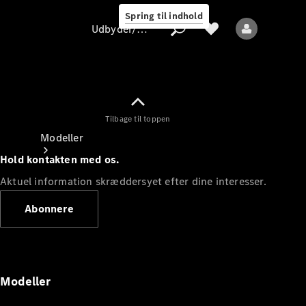
Spring til indhold
Udbyder/databeskyttelse
Tilbage til toppen
Udbyder/databeskyttelse
Modeller
Hold kontakten med os.
Aktuel information skræddersyet efter dine interesser.
Abonnere
Alle modeller
Nye modeller
Modeller
Elektriske modeller