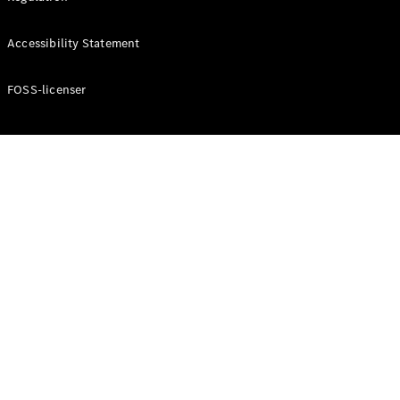
Konfigurator
Mercedes-
Accessibility Statement
Benz Online
Showroom
Cabriolet / Roadster
FOSS-licenser
Alle
Cabriolets /
Roadsters
CLE
Cabriolet
Mercedes-
AMG SL