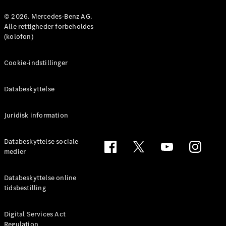
Konfigurator
Mercedes-
© 2026. Mercedes-Benz AG.
Benz Online
Alle rettigheder forbeholdes
Showroom
(kolofon)
Coupé
Cookie-indstillinger
Databeskyttelse
Juridisk information
Alle Coupés
CLE Coupé
Mercedes-
Databeskyttelse sociale
AMG GT
medier
Coupé
Mercedes-
Databeskyttelse online
AMG GT
tidsbestilling
Elektrisk
4-dørs
coupé
Digital Services Act
Regulation