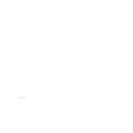
Mercedes-Benz Online Showroom
Køb