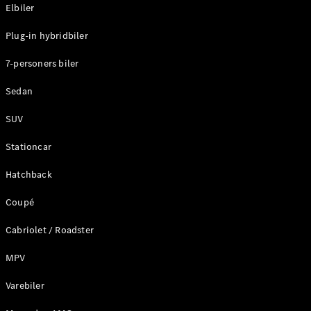
Plug-in-hybrid modeller
Elbiler
Plug-in hybridbiler
Sedan
7-personers biler
Sedan
SUV
Alle Sedans
Stationcar
CLA
Elektrisk
CLA
Hatchback
C-Klasse
Coupé
Sedan
C-
Cabriolet / Roadster
Klasse
Elektrisk
Sedan
MPV
EQE
Elektrisk
Sedan
Varebiler
EQS
Elektrisk
Sedan