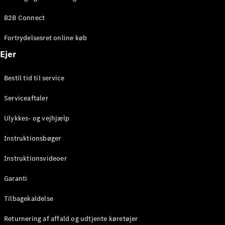
Elektrisk
SUV
B2B Connect
Mercedes-
Maybach
Elektrisk
Fortrydelsesret online køb
EQS SUV
GLA
Ejer
GLA
Ny
Elektrisk
GLA
Ny
Bestil tid til service
GLB
Elektrisk
GLB
Serviceaftaler
GLC
Elektrisk
GLC
Ulykkes- og vejhjælp
GLC Coupé
GLE
Instruktionsbøger
GLE Coupé
GLS
Instruktionsvideoer
Mercedes-
Maybach
Ny
Garanti
GLS
G-
Tilbagekaldelse
Elektrisk
Klasse
Returnering af affald og udtjente køretøjer
G-Klasse