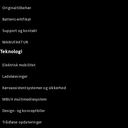
Originaltilbehør
Konfigurator
Mercedes-
Battericertifikat
Benz Online
Showroom
Support og kontakt
Stationcar
MANUFAKTUR
Teknologi
Elektrisk mobilitet
Ladeløsninger
Alle
Stationcar
Køreassistentsystemer og sikkerhed
CLA
Shooting
Elektrisk
MBUX multimediesystem
Brake
CLA
Design- og konceptbiler
Shooting
Brake
Trådløse opdateringer
C-Klasse