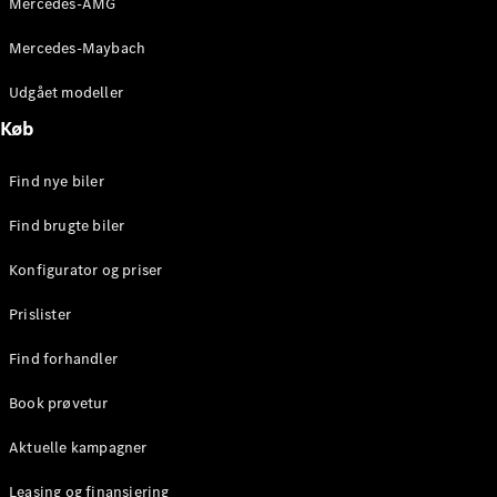
Mercedes-AMG
E-Klasse
Sedan
Mercedes-Maybach
S-Klasse
Lang
Udgået modeller
Mercedes-
Køb
Maybach S-
Klasse
Find nye biler
Konfigurator
Find brugte biler
Mercedes-
Benz Online
Konfigurator og priser
Showroom
SUV
Prislister
Find forhandler
Book prøvetur
Aktuelle kampagner
Alle SUVs
EQS
Leasing og finansiering