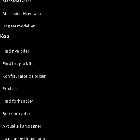
Mercedes-AMG
E-Klasse
Sedan
Mercedes-Maybach
S-Klasse
Lang
Udgået modeller
Mercedes-
Køb
Maybach S-
Klasse
Find nye biler
Konfigurator
Find brugte biler
Mercedes-
Benz Online
Konfigurator og priser
Showroom
SUV
Prislister
Find forhandler
Book prøvetur
Aktuelle kampagner
Alle SUVs
EQE
Leasing og finansiering