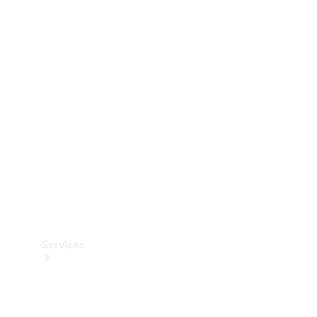
Dæk
Teknisk
tilbehør
Opladningsudstyr
Collection
Bilpleje
Services