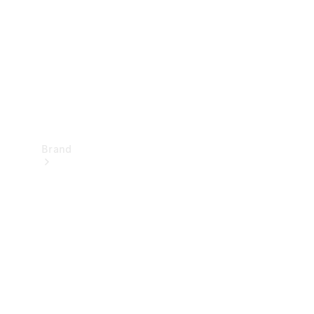
kontakt
Brand
Oplev
Mercedes-
Benz