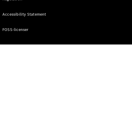
Accessibility Statement
Konfigurator
Mercedes-
Benz Online
FOSS-licenser
Showroom
Cabriolet / Roadster
Alle
Cabriolets /
Roadsters
CLE
Cabriolet