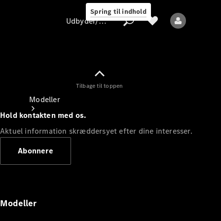
Spring til indhold
Udbyder/databeskyttelse
Tilbage til toppen
Udbyder/databeskyttelse
Modeller
Hold kontakten med os.
Aktuel information skræddersyet efter dine interesser.
Abonnere
Alle modeller
Nye modeller
Modeller
Elektriske modeller