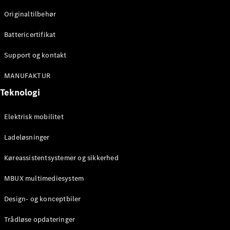
Klasse
Originaltilbehør
G-Klasse
Battericertifikat
Konfigurator
Mercedes-
Support og kontakt
Benz Online
Showroom
MANUFAKTUR
Stationcar
Teknologi
Elektrisk mobilitet
Ladeløsninger
Køreassistentsystemer og sikkerhed
Alle
Stationcar
MBUX multimediesystem
CLA
Shooting
Elektrisk
Design- og konceptbiler
Brake
CLA
Trådløse opdateringer
Shooting