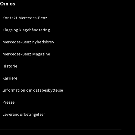
Om os
Brake
C-Klasse
Stationcar
Kontakt Mercedes-Benz
E-Klasse
Stationcar
Klage og klagehåndtering
E-Klasse
All-Terrain
Mercedes-Benz nyhedsbrev
Mercedes-Benz Magazine
Konfigurator
Mercedes-
Historie
Benz Online
Showroom
Karriere
Hatchback
Information om databeskyttelse
Presse
Leverandørbetingelser
A-Klasse
Hatchback