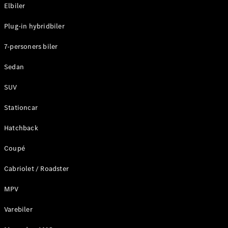
Plug-in-hybrid modeller
Elbiler
Plug-in hybridbiler
Sedan
7-personers biler
Sedan
SUV
Alle Sedans
Stationcar
CLA
Elektrisk
CLA
Hatchback
C-Klasse
Coupé
Sedan
C-
Cabriolet / Roadster
Klasse
Elektrisk
Sedan
MPV
EQE
Elektrisk
Sedan
Varebiler
EQS
Elektrisk
Sedan