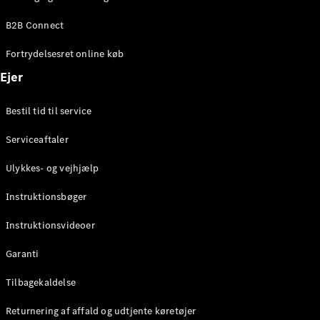
Elektrisk
SUV
B2B Connect
EQS
Elektrisk
SUV
Fortrydelsesret online køb
Mercedes-
Maybach
Elektrisk
Ejer
EQS SUV
GLA
Bestil tid til service
GLA
Ny
Elektrisk
GLA
Ny
Serviceaftaler
GLB
Elektrisk
GLB
Ulykkes- og vejhjælp
GLC
Elektrisk
GLC
Instruktionsbøger
GLC Coupé
GLE
Instruktionsvideoer
GLE Coupé
GLS
Garanti
Mercedes-
Maybach
Tilbagekaldelse
Ny
GLS
Returnering af affald og udtjente køretøjer
G-
Elektrisk