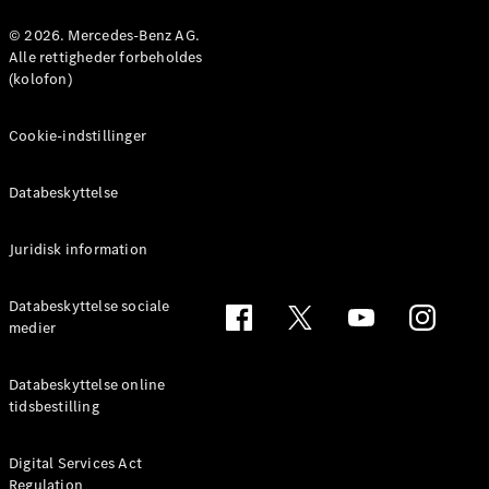
© 2026. Mercedes-Benz AG.
Konfigurator
Alle rettigheder forbeholdes
Mercedes-
(kolofon)
Benz Online
Showroom
Cookie-indstillinger
Coupé
Databeskyttelse
Juridisk information
Alle Coupés
Databeskyttelse sociale
CLE Coupé
medier
Mercedes-
AMG GT
Databeskyttelse online
Coupé
tidsbestilling
Mercedes-
AMG GT
Elektrisk
4-dørs
Digital Services Act
Regulation
coupé