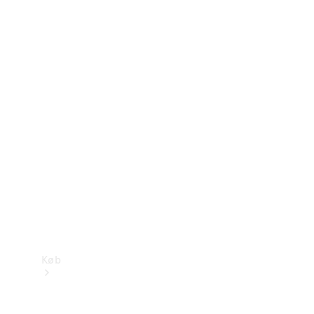
Konfigurator
Mercedes-Benz Online Showroom
Køb