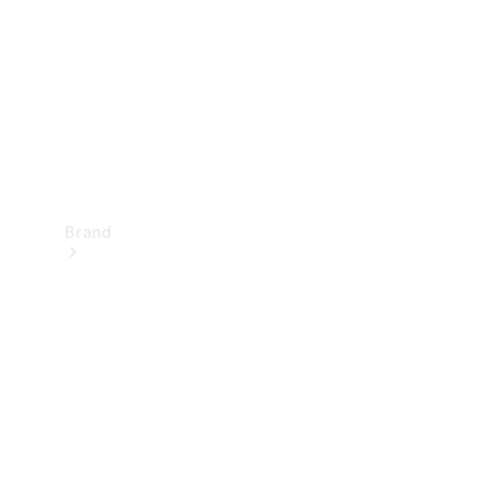
kontakt
Brand
Oplev
Mercedes-
Benz