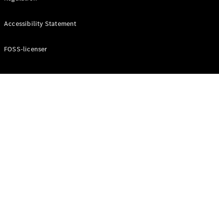
Accessibility Statement
Konfigurator
Mercedes-
Benz Online
FOSS-licenser
Showroom
Cabriolet / Roadster
Alle
Cabriolets /
Roadsters
CLE
Cabriolet