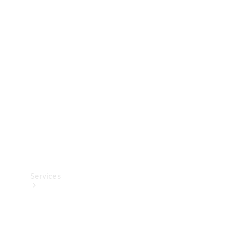
Dæk
Teknisk
tilbehør
Opladningsudstyr
Collection
Bilpleje
Services