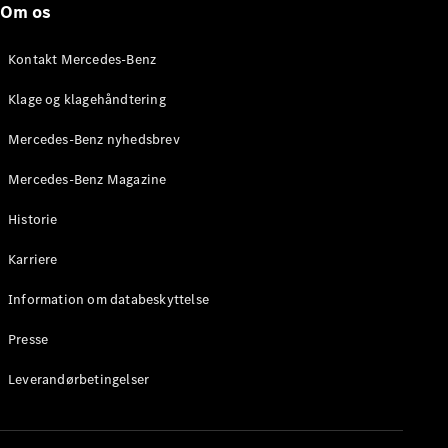
Om os
Brake
C-Klasse
Stationcar
Kontakt Mercedes-Benz
E-Klasse
Stationcar
Klage og klagehåndtering
E-Klasse
All-Terrain
Mercedes-Benz nyhedsbrev
Mercedes-Benz Magazine
Konfigurator
Mercedes-
Historie
Benz Online
Showroom
Karriere
Hatchback
Information om databeskyttelse
Presse
Leverandørbetingelser
A-Klasse
Hatchback