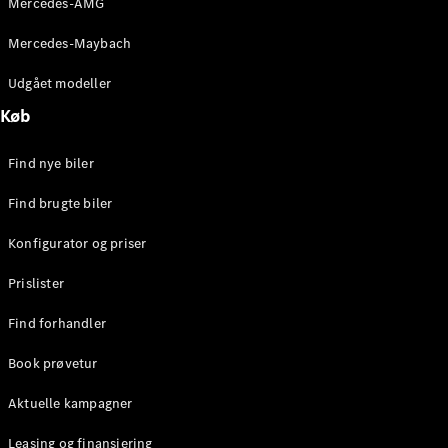
Mercedes-AMG
E-Klasse
Sedan
Mercedes-Maybach
S-Klasse
Lang
Udgået modeller
Mercedes-
Køb
Maybach S-
Klasse
Find nye biler
Konfigurator
Find brugte biler
Mercedes-
Benz Online
Konfigurator og priser
Showroom
SUV
Prislister
Find forhandler
Book prøvetur
Aktuelle kampagner
Alle SUVs
EQE
Leasing og finansiering