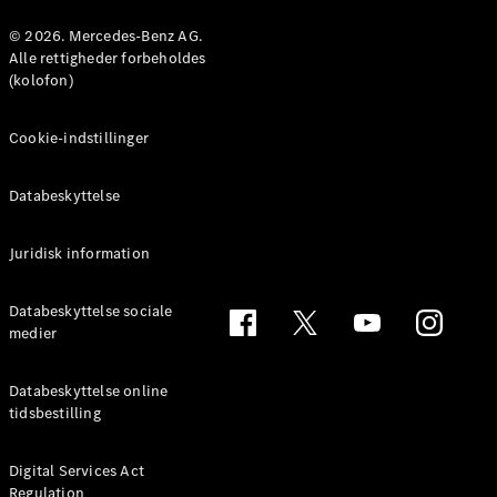
© 2026. Mercedes-Benz AG.
Konfigurator
Alle rettigheder forbeholdes
Mercedes-
(kolofon)
Benz Online
Showroom
Cookie-indstillinger
Coupé
Databeskyttelse
Juridisk information
Alle Coupés
Databeskyttelse sociale
CLE Coupé
medier
Mercedes-
AMG GT
Databeskyttelse online
Coupé
tidsbestilling
Mercedes-
AMG GT
Elektrisk
4-dørs
Digital Services Act
Regulation
coupé