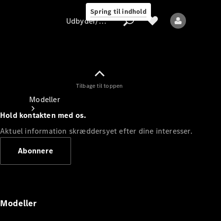
Spring til indhold
Udbyder/databeskyttelse
Tilbage til toppen
Udbyder/databeskyttelse
Modeller
Hold kontakten med os.
Aktuel information skræddersyet efter dine interesser.
Abonnere
Alle modeller
Nye modeller
Modeller
Elektriske modeller