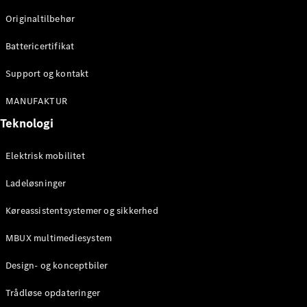
Klasse
Originaltilbehør
G-Klasse
Battericertifikat
Konfigurator
Mercedes-
Support og kontakt
Benz Online
Showroom
MANUFAKTUR
Stationcar
Teknologi
Elektrisk mobilitet
Ladeløsninger
Køreassistentsystemer og sikkerhed
Alle
Stationcar
MBUX multimediesystem
CLA
Shooting
Elektrisk
Design- og konceptbiler
Brake
CLA
Trådløse opdateringer
Shooting