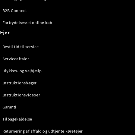
Elektrisk
SUV
B2B Connect
EQS
Elektrisk
SUV
Fortrydelsesret online køb
Mercedes-
Maybach
Elektrisk
Ejer
EQS SUV
GLA
Bestil tid til service
GLA
Ny
Elektrisk
GLA
Ny
Serviceaftaler
GLB
Elektrisk
GLB
Ulykkes- og vejhjælp
GLC
Elektrisk
GLC
Instruktionsbøger
GLC Coupé
GLE
Instruktionsvideoer
GLE Coupé
GLS
Garanti
Mercedes-
Maybach
Tilbagekaldelse
Ny
GLS
Returnering af affald og udtjente køretøjer
G-
Elektrisk