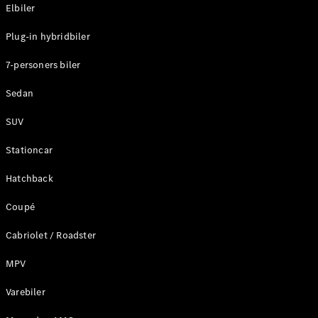
Plug-in-hybrid modeller
Elbiler
Plug-in hybridbiler
Sedan
7-personers biler
Sedan
SUV
Alle Sedans
Stationcar
CLA
Elektrisk
CLA
Hatchback
C-Klasse
Coupé
Sedan
C-
Cabriolet / Roadster
Klasse
Elektrisk
Sedan
MPV
EQE
Elektrisk
Sedan
Varebiler
EQS
Elektrisk
Sedan