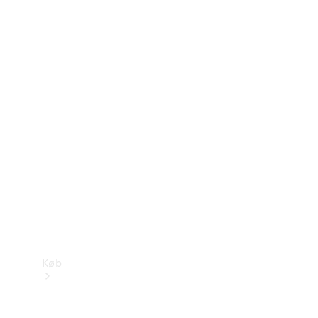
Konfigurator
Mercedes-Benz Online Showroom
Køb