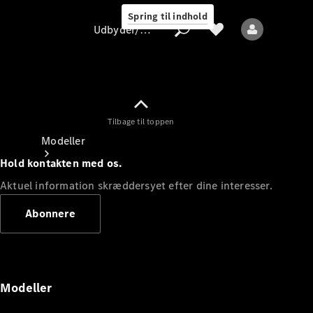
Spring til indhold
Udbyder/databeskyttelse
Tilbage til toppen
Udbyder/databeskyttelse
Modeller
Hold kontakten med os.
Aktuel information skræddersyet efter dine interesser.
Abonnere
Alle modeller
Nye modeller
Modeller
Elektriske modeller