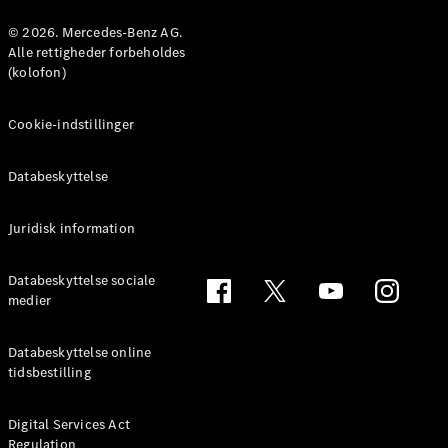
Konfigurator
Mercedes-
© 2026. Mercedes-Benz AG.
Benz Online
Alle rettigheder forbeholdes
Showroom
(kolofon)
Coupé
Cookie-indstillinger
Databeskyttelse
Juridisk information
Alle Coupés
CLE Coupé
Mercedes-
Databeskyttelse sociale
AMG GT
medier
Coupé
Mercedes-
Databeskyttelse online
AMG GT
tidsbestilling
Elektrisk
4-dørs
coupé
Digital Services Act
Regulation