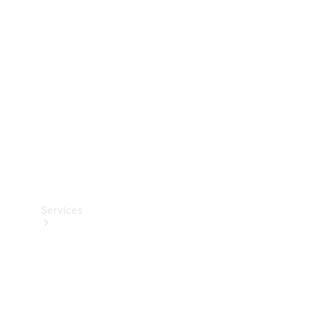
Teknisk
tilbehør
Opladningsudstyr
Collection
Bilpleje
Services