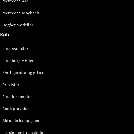
Mercedes-AMG
E-Klasse
Sedan
Mercedes-Maybach
S-Klasse
Lang
Udgået modeller
Mercedes-
Køb
Maybach S-
Klasse
Find nye biler
Konfigurator
Find brugte biler
Mercedes-
Benz Online
Konfigurator og priser
Showroom
SUV
Prislister
Find forhandler
Book prøvetur
Aktuelle kampagner
Alle SUVs
EQS
Leasing og finansiering