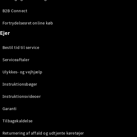
Elektrisk
SUV
B2B Connect
Mercedes-
Maybach
Elektrisk
Fortrydelsesret online køb
EQS SUV
GLA
Ejer
GLA
Ny
Elektrisk
GLA
Ny
Bestil tid til service
GLB
Elektrisk
GLB
Serviceaftaler
GLC
Elektrisk
GLC
Ulykkes- og vejhjælp
GLC Coupé
GLE
Instruktionsbøger
GLE Coupé
GLS
Instruktionsvideoer
Mercedes-
Maybach
Ny
Garanti
GLS
G-
Tilbagekaldelse
Elektrisk
Klasse
Returnering af affald og udtjente køretøjer
G-Klasse