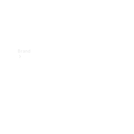
Brand
Oplev
Mercedes-
Benz