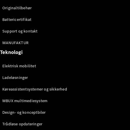
Originaltilbehør
Konfigurator
Mercedes-
Battericertifikat
Benz Online
Showroom
Support og kontakt
Stationcar
MANUFAKTUR
Teknologi
Elektrisk mobilitet
Ladeløsninger
Alle
Stationcar
Køreassistentsystemer og sikkerhed
CLA
Shooting
Elektrisk
MBUX multimediesystem
Brake
CLA
Design- og konceptbiler
Shooting
Brake
Trådløse opdateringer
C-Klasse