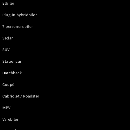
Plug-in-hybrid modeller
Elbiler
Plug-in hybridbiler
Sedan
7-personers biler
Sedan
SUV
Alle Sedans
Stationcar
CLA
Elektrisk
CLA
Hatchback
C-Klasse
Coupé
Sedan
C-
Cabriolet / Roadster
Klasse
Elektrisk
Sedan
MPV
EQE
Elektrisk
Sedan
Varebiler
EQS
Elektrisk
Sedan