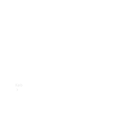
Mercedes-Benz Online Showroom
Køb