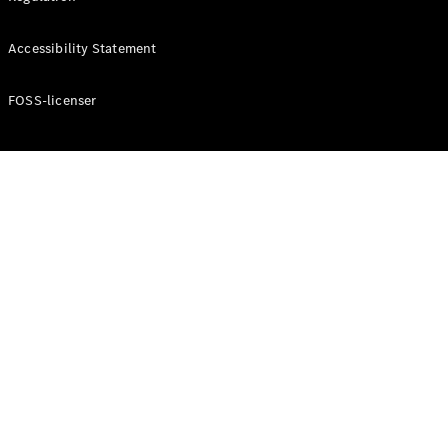
Konfigurator
Mercedes-
Accessibility Statement
Benz Online
Showroom
Cabriolet / Roadster
FOSS-licenser
Alle
Cabriolets /
Roadsters
CLE
Cabriolet
Mercedes-
AMG SL