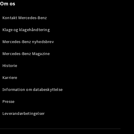
Om os
Stationcar
E-Klasse
Stationcar
Kontakt Mercedes-Benz
E-Klasse
All-Terrain
Klage og klagehåndtering
Mercedes-Benz nyhedsbrev
Konfigurator
Mercedes-
Mercedes-Benz Magazine
Benz Online
Showroom
Historie
Hatchback
Karriere
Information om databeskyttelse
Presse
A-Klasse
Leverandørbetingelser
Hatchback