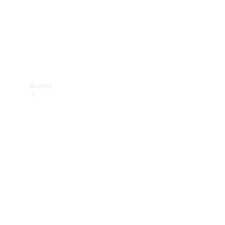
Brand
Oplev
Mercedes-
Benz