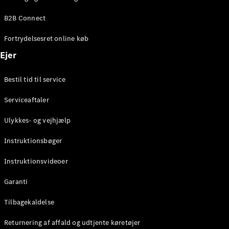
Elektrisk
SUV
B2B Connect
Mercedes-
Maybach
Elektrisk
Fortrydelsesret online køb
EQS SUV
GLA
Ejer
GLA
Ny
Elektrisk
GLA
Ny
Bestil tid til service
GLB
Elektrisk
GLB
Serviceaftaler
GLC
Elektrisk
GLC
Ulykkes- og vejhjælp
GLC Coupé
GLE
Instruktionsbøger
GLE Coupé
GLS
Instruktionsvideoer
Mercedes-
Maybach
Ny
Garanti
GLS
G-
Tilbagekaldelse
Elektrisk
Klasse
Returnering af affald og udtjente køretøjer
G-Klasse