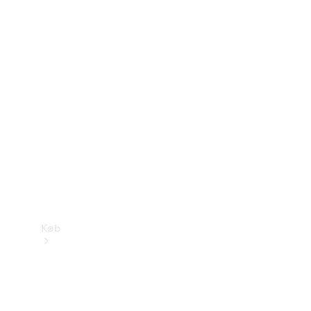
Mercedes-Benz Online Showroom
Køb