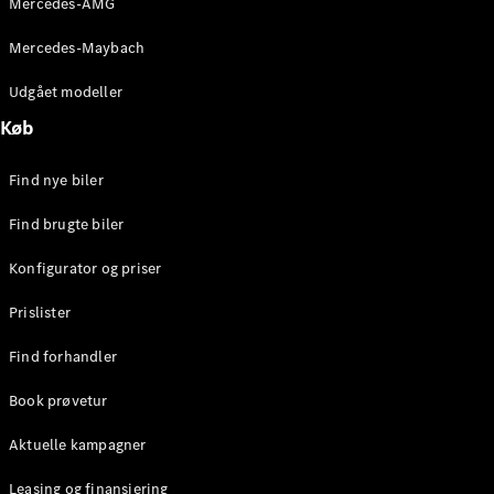
Mercedes-AMG
E-Klasse
Sedan
Mercedes-Maybach
S-Klasse
Lang
Udgået modeller
Mercedes-
Køb
Maybach S-
Klasse
Find nye biler
Konfigurator
Find brugte biler
Mercedes-
Benz Online
Konfigurator og priser
Showroom
SUV
Prislister
Find forhandler
Book prøvetur
Aktuelle kampagner
Alle SUVs
EQS
Leasing og finansiering