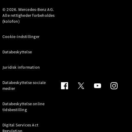
Konfigurator
Mercedes-
© 2026. Mercedes-Benz AG.
Benz Online
Alle rettigheder forbeholdes
Showroom
(kolofon)
Coupé
Cookie-indstillinger
Databeskyttelse
Juridisk information
Alle Coupés
CLE Coupé
Mercedes-
Databeskyttelse sociale
AMG GT
medier
Coupé
Mercedes-
Databeskyttelse online
AMG GT
tidsbestilling
Elektrisk
4-dørs
coupé
Digital Services Act
Regulation