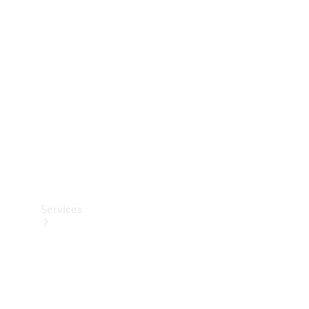
Teknisk
tilbehør
Opladningsudstyr
Collection
Bilpleje
Services