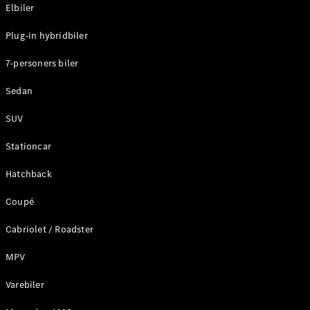
Plug-in-hybrid modeller
Elbiler
Plug-in hybridbiler
Sedan
7-personers biler
Sedan
SUV
Alle Sedans
Stationcar
CLA
Elektrisk
CLA
Hatchback
C-Klasse
Coupé
Sedan
C-
Cabriolet / Roadster
Klasse
Elektrisk
Sedan
MPV
EQE
Elektrisk
Sedan
Varebiler
EQS
Elektrisk
Sedan