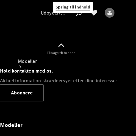
Spring til indhold
Udbyder/databeskyttelse
Tilbage til toppen
Udbyder/databeskyttelse
Modeller
Hold kontakten med os.
Aktuel information skræddersyet efter dine interesser.
Abonnere
Alle modeller
Nye modeller
Modeller
Elektriske modeller