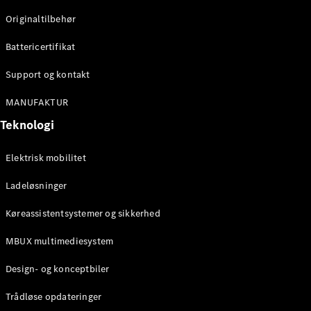
Originaltilbehør
Konfigurator
Mercedes-
Battericertifikat
Benz Online
Showroom
Support og kontakt
Stationcar
MANUFAKTUR
Teknologi
Elektrisk mobilitet
Ladeløsninger
Alle
Stationcar
Køreassistentsystemer og sikkerhed
CLA
Shooting
Elektrisk
MBUX multimediesystem
Brake
CLA
Design- og konceptbiler
Shooting
Brake
Trådløse opdateringer
C-Klasse