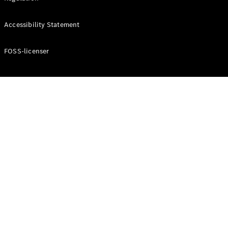
Konfigurator
Mercedes-
Accessibility Statement
Benz Online
Showroom
Cabriolet / Roadster
FOSS-licenser
Alle
Cabriolets /
Roadsters
CLE
Cabriolet
Mercedes-
AMG SL