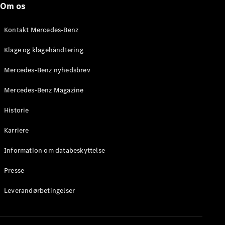
Om os
Stationcar
E-Klasse
Stationcar
Kontakt Mercedes-Benz
E-Klasse
All-Terrain
Klage og klagehåndtering
Mercedes-Benz nyhedsbrev
Konfigurator
Mercedes-
Mercedes-Benz Magazine
Benz Online
Showroom
Historie
Hatchback
Karriere
Information om databeskyttelse
Presse
A-Klasse
Leverandørbetingelser
Hatchback