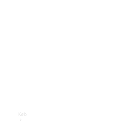
Konfigurator
Mercedes-Benz Online Showroom
Køb