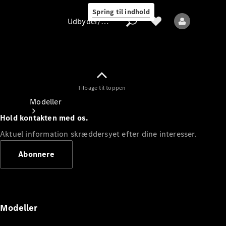
Spring til indhold
Udbyder/databeskyttelse
Tilbage til toppen
Udbyder/databeskyttelse
Modeller
Hold kontakten med os.
Aktuel information skræddersyet efter dine interesser.
Abonnere
Alle modeller
Nye modeller
Modeller
Elektriske modeller