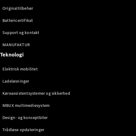
Klasse
Originaltilbehør
G-Klasse
Battericertifikat
Konfigurator
Mercedes-
Support og kontakt
Benz Online
Showroom
MANUFAKTUR
Stationcar
Teknologi
Elektrisk mobilitet
Ladeløsninger
Køreassistentsystemer og sikkerhed
Alle
Stationcar
MBUX multimediesystem
CLA
Shooting
Elektrisk
Design- og konceptbiler
Brake
CLA
Trådløse opdateringer
Shooting