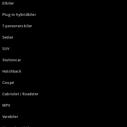
Plug-in-hybrid modeller
Elbiler
Plug-in hybridbiler
Sedan
7-personers biler
Sedan
SUV
Alle Sedans
Stationcar
CLA
Elektrisk
CLA
Hatchback
C-Klasse
Coupé
Sedan
C-
Cabriolet / Roadster
Klasse
Elektrisk
Sedan
MPV
EQE
Elektrisk
Sedan
Varebiler
EQS
Elektrisk
Sedan