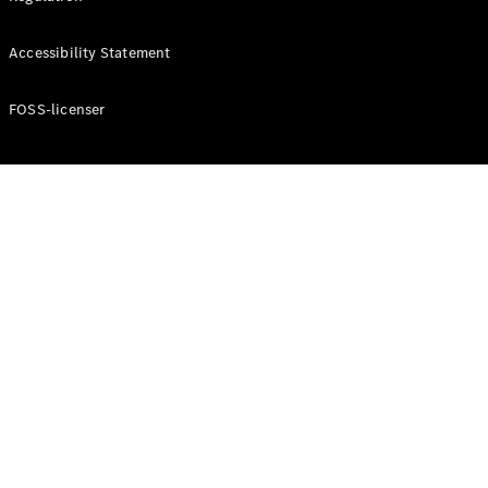
Accessibility Statement
Konfigurator
Mercedes-
Benz Online
FOSS-licenser
Showroom
Cabriolet / Roadster
Alle
Cabriolets /
Roadsters
CLE
Cabriolet