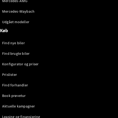
Mercedes-AMG
E-Klasse
Sedan
Mercedes-Maybach
S-Klasse
Lang
Udgået modeller
Mercedes-
Køb
Maybach S-
Klasse
Find nye biler
Konfigurator
Find brugte biler
Mercedes-
Benz Online
Konfigurator og priser
Showroom
SUV
Prislister
Find forhandler
Book prøvetur
Aktuelle kampagner
Alle SUVs
EQE
Leasing og finansiering