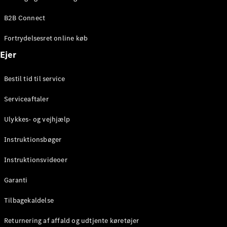
Elektrisk
SUV
B2B Connect
EQS
Elektrisk
SUV
Fortrydelsesret online køb
Mercedes-
Maybach
Elektrisk
Ejer
EQS SUV
GLA
Bestil tid til service
GLA
Ny
Elektrisk
GLA
Ny
Serviceaftaler
GLB
Elektrisk
GLB
Ulykkes- og vejhjælp
GLC
Elektrisk
GLC
Instruktionsbøger
GLC Coupé
GLE
Instruktionsvideoer
GLE Coupé
GLS
Garanti
Mercedes-
Maybach
Tilbagekaldelse
Ny
GLS
Returnering af affald og udtjente køretøjer
G-
Elektrisk