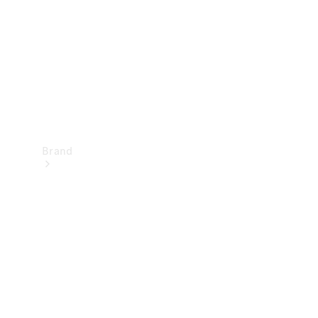
kontakt
Brand
Oplev
Mercedes-
Benz