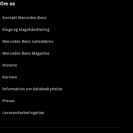
Om os
Brake
C-Klasse
Stationcar
Kontakt Mercedes-Benz
E-Klasse
Stationcar
Klage og klagehåndtering
E-Klasse
All-Terrain
Mercedes-Benz nyhedsbrev
Mercedes-Benz Magazine
Konfigurator
Mercedes-
Historie
Benz Online
Showroom
Karriere
Hatchback
Information om databeskyttelse
Presse
Leverandørbetingelser
A-Klasse
Hatchback