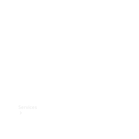
Dæk
Teknisk
tilbehør
Opladningsudstyr
Collection
Bilpleje
Services