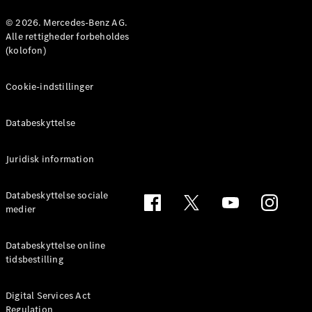
© 2026. Mercedes-Benz AG.
Konfigurator
Alle rettigheder forbeholdes
Mercedes-
(kolofon)
Benz Online
Showroom
Cookie-indstillinger
Coupé
Databeskyttelse
Juridisk information
Alle Coupés
Databeskyttelse sociale
CLE Coupé
medier
Mercedes-
AMG GT
Databeskyttelse online
Coupé
tidsbestilling
Mercedes-
AMG GT
Elektrisk
4-dørs
Digital Services Act
Regulation
coupé