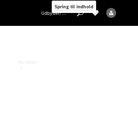
Spring til indhold
Udbyder/databeskyttelse
Udbyder/databeskyttelse
Modeller
Alle modeller
Nye modeller
Elektriske modeller