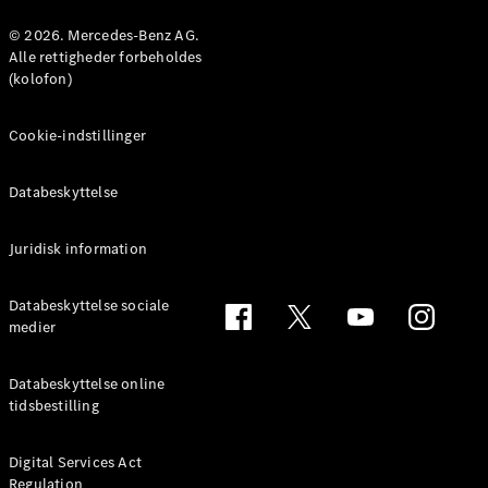
© 2026. Mercedes-Benz AG.
Konfigurator
Alle rettigheder forbeholdes
Mercedes-
(kolofon)
Benz Online
Showroom
Cookie-indstillinger
Coupé
Databeskyttelse
Juridisk information
Alle Coupés
Databeskyttelse sociale
CLE Coupé
medier
Mercedes-
AMG GT
Databeskyttelse online
Coupé
tidsbestilling
Mercedes-
AMG GT
Elektrisk
4-dørs
Digital Services Act
Regulation
coupé