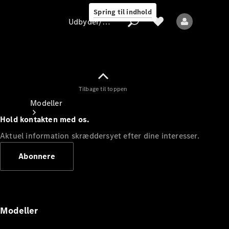
Spring til indhold
Udbyder/databeskyttelse
Tilbage til toppen
Udbyder/databeskyttelse
Modeller
Hold kontakten med os.
Aktuel information skræddersyet efter dine interesser.
Abonnere
Alle modeller
Nye modeller
Modeller
Elektriske modeller