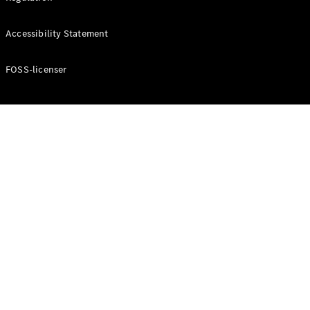
Accessibility Statement
Konfigurator
Mercedes-
Benz Online
FOSS-licenser
Showroom
Cabriolet / Roadster
Alle
Cabriolets /
Roadsters
CLE
Cabriolet