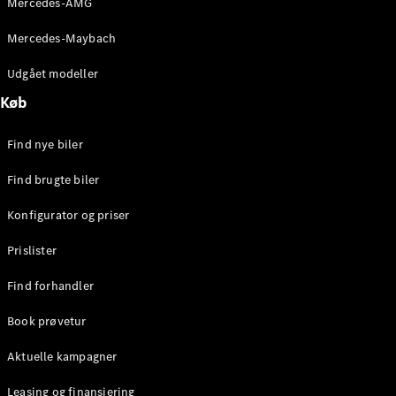
Mercedes-AMG
E-Klasse
Sedan
Mercedes-Maybach
S-Klasse
Lang
Udgået modeller
Mercedes-
Køb
Maybach S-
Klasse
Find nye biler
Konfigurator
Find brugte biler
Mercedes-
Benz Online
Konfigurator og priser
Showroom
SUV
Prislister
Find forhandler
Book prøvetur
Aktuelle kampagner
Alle SUVs
EQE
Leasing og finansiering