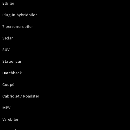
Plug-in-hybrid modeller
Elbiler
Plug-in hybridbiler
Sedan
7-personers biler
Sedan
SUV
Alle Sedans
Stationcar
CLA
Elektrisk
CLA
Hatchback
C-Klasse
Coupé
Sedan
C-
Cabriolet / Roadster
Klasse
Elektrisk
Sedan
MPV
EQE
Elektrisk
Sedan
Varebiler
EQS
Elektrisk
Sedan