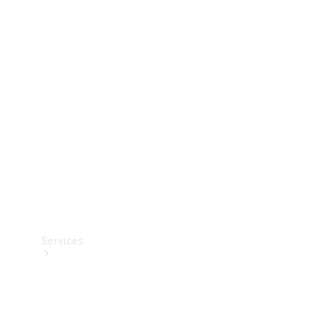
Dæk
Teknisk
tilbehør
Opladningsudstyr
Collection
Bilpleje
Services