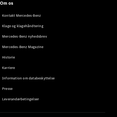
Om os
Brake
C-Klasse
Stationcar
Kontakt Mercedes-Benz
E-Klasse
Stationcar
Klage og klagehåndtering
E-Klasse
All-Terrain
Mercedes-Benz nyhedsbrev
Mercedes-Benz Magazine
Konfigurator
Mercedes-
Historie
Benz Online
Showroom
Karriere
Hatchback
Information om databeskyttelse
Presse
Leverandørbetingelser
A-Klasse
Hatchback