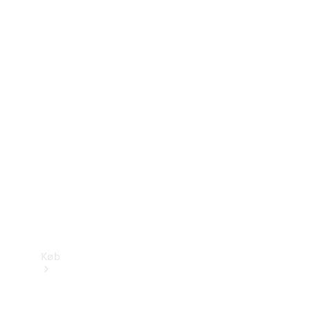
Konfigurator
Mercedes-Benz Online Showroom
Køb