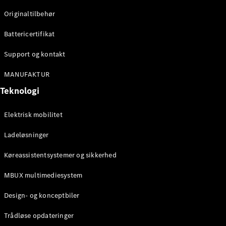
Klasse
Originaltilbehør
G-Klasse
Battericertifikat
Konfigurator
Mercedes-
Support og kontakt
Benz Online
Showroom
MANUFAKTUR
Stationcar
Teknologi
Elektrisk mobilitet
Ladeløsninger
Køreassistentsystemer og sikkerhed
Alle
Stationcar
MBUX multimediesystem
CLA
Shooting
Elektrisk
Design- og konceptbiler
Brake
CLA
Trådløse opdateringer
Shooting