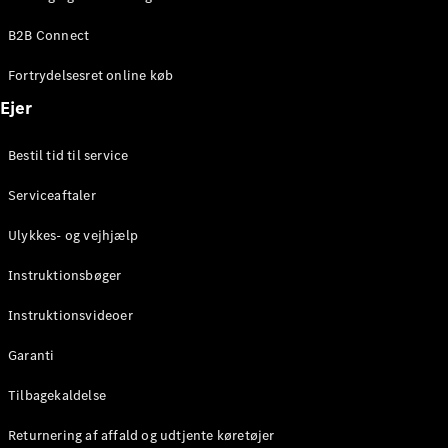
Elektrisk
SUV
B2B Connect
EQS
Elektrisk
SUV
Fortrydelsesret online køb
Mercedes-
Maybach
Elektrisk
Ejer
EQS SUV
GLA
Bestil tid til service
GLA
Ny
Elektrisk
GLA
Ny
Serviceaftaler
GLB
Elektrisk
GLB
Ulykkes- og vejhjælp
GLC
Elektrisk
GLC
Instruktionsbøger
GLC Coupé
GLE
Instruktionsvideoer
GLE Coupé
GLS
Garanti
Mercedes-
Maybach
Tilbagekaldelse
Ny
GLS
Returnering af affald og udtjente køretøjer
G-
Elektrisk