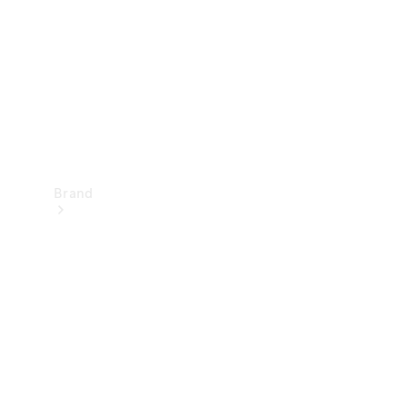
kontakt
Brand
Oplev
Mercedes-
Benz