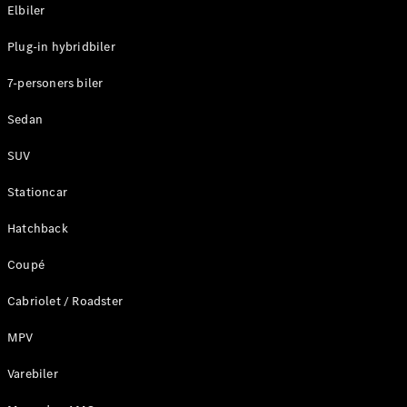
Plug-in-hybrid modeller
Elbiler
Plug-in hybridbiler
Sedan
7-personers biler
Sedan
SUV
Alle Sedans
Stationcar
CLA
Elektrisk
CLA
Hatchback
C-Klasse
Coupé
Sedan
C-
Cabriolet / Roadster
Klasse
Elektrisk
Sedan
MPV
EQE
Elektrisk
Sedan
Varebiler
EQS
Elektrisk
Sedan