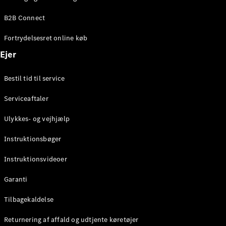
Elektrisk
SUV
B2B Connect
Mercedes-
Maybach
Elektrisk
Fortrydelsesret online køb
EQS SUV
GLA
Ejer
GLA
Ny
Elektrisk
GLA
Ny
Bestil tid til service
GLB
Elektrisk
GLB
Serviceaftaler
GLC
Elektrisk
GLC
Ulykkes- og vejhjælp
GLC Coupé
GLE
Instruktionsbøger
GLE Coupé
GLS
Instruktionsvideoer
Mercedes-
Maybach
Ny
Garanti
GLS
G-
Tilbagekaldelse
Elektrisk
Klasse
Returnering af affald og udtjente køretøjer
G-Klasse