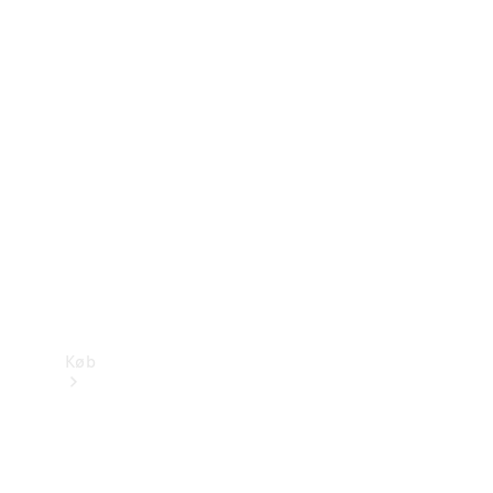
Mercedes-Benz Online Showroom
Køb