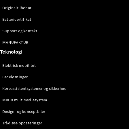
Originaltilbehør
Konfigurator
Mercedes-
Battericertifikat
Benz Online
Showroom
Support og kontakt
Stationcar
MANUFAKTUR
Teknologi
Elektrisk mobilitet
Ladeløsninger
Alle
Stationcar
Køreassistentsystemer og sikkerhed
CLA
Shooting
Elektrisk
MBUX multimediesystem
Brake
CLA
Design- og konceptbiler
Shooting
Brake
Trådløse opdateringer
C-Klasse