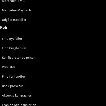
Mercedes-AMG
E-Klasse
Sedan
Mercedes-Maybach
S-Klasse
Lang
Udgået modeller
Mercedes-
Køb
Maybach S-
Klasse
Find nye biler
Konfigurator
Find brugte biler
Mercedes-
Benz Online
Konfigurator og priser
Showroom
SUV
Prislister
Find forhandler
Book prøvetur
Aktuelle kampagner
Alle SUVs
EQS
Leasing og finansiering