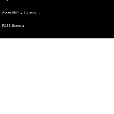
Konfigurator
Mercedes-
Accessibility Statement
Benz Online
Showroom
Cabriolet / Roadster
FOSS-licenser
Alle
Cabriolets /
Roadsters
CLE
Cabriolet
Mercedes-
AMG SL