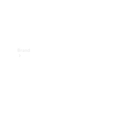
Brand
Oplev
Mercedes-
Benz