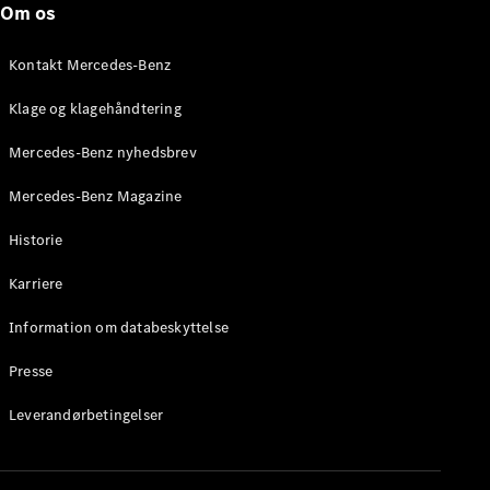
Om os
Stationcar
E-Klasse
Stationcar
Kontakt Mercedes-Benz
E-Klasse
All-Terrain
Klage og klagehåndtering
Mercedes-Benz nyhedsbrev
Konfigurator
Mercedes-
Mercedes-Benz Magazine
Benz Online
Showroom
Historie
Hatchback
Karriere
Information om databeskyttelse
Presse
A-Klasse
Leverandørbetingelser
Hatchback