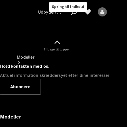
Spring til indhold
Udbyder/databeskyttelse
Tilbage til toppen
Udbyder/databeskyttelse
Modeller
Hold kontakten med os.
Aktuel information skræddersyet efter dine interesser.
Abonnere
Alle modeller
Nye modeller
Modeller
Elektriske modeller