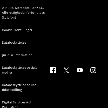
Konfigurator
Mercedes-
© 2026. Mercedes-Benz AG.
Benz Online
Alle rettigheder forbeholdes
Showroom
(kolofon)
Coupé
Cookie-indstillinger
Databeskyttelse
Juridisk information
Alle Coupés
CLE Coupé
Mercedes-
Databeskyttelse sociale
AMG GT
medier
Coupé
Mercedes-
Databeskyttelse online
AMG GT
tidsbestilling
Elektrisk
4-dørs
coupé
Digital Services Act
Regulation