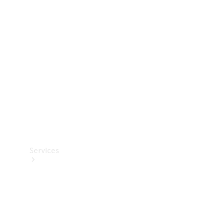
Teknisk
tilbehør
Opladningsudstyr
Collection
Bilpleje
Services