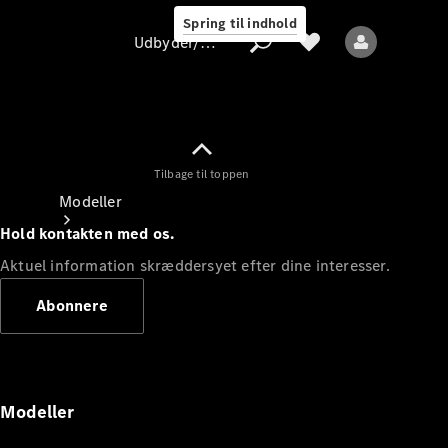
Spring til indhold
Udbyder/databeskyttelse
Tilbage til toppen
Udbyder/databeskyttelse
Modeller
Hold kontakten med os.
Aktuel information skræddersyet efter dine interesser.
Abonnere
Alle modeller
Nye modeller
Modeller
Elektriske modeller