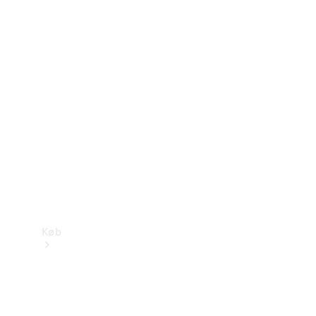
Mercedes-Benz Online Showroom
Køb