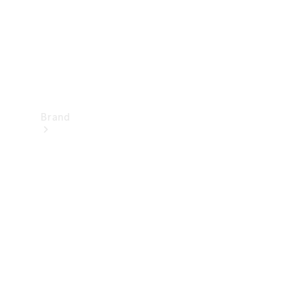
Brand
Oplev
Mercedes-
Benz