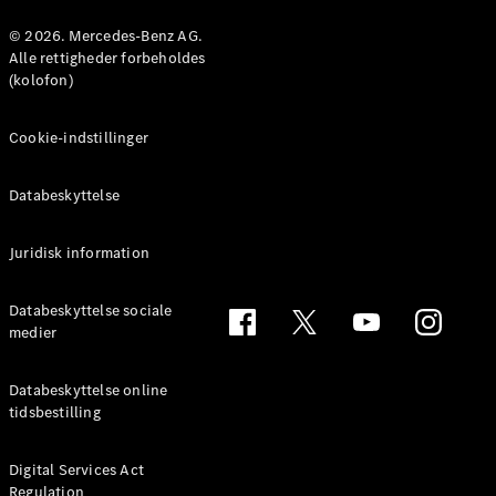
Konfigurator
Mercedes-
© 2026. Mercedes-Benz AG.
Benz Online
Alle rettigheder forbeholdes
Showroom
(kolofon)
Coupé
Cookie-indstillinger
Databeskyttelse
Juridisk information
Alle Coupés
CLE Coupé
Mercedes-
Databeskyttelse sociale
AMG GT
medier
Coupé
Mercedes-
Databeskyttelse online
AMG GT
tidsbestilling
Elektrisk
4-dørs
coupé
Digital Services Act
Regulation