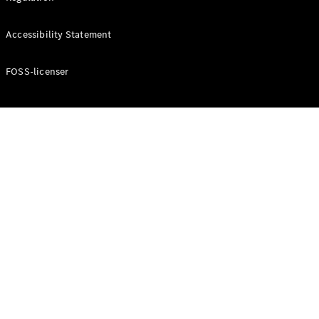
Konfigurator
Mercedes-
Accessibility Statement
Benz Online
Showroom
Cabriolet / Roadster
FOSS-licenser
Alle
Cabriolets /
Roadsters
CLE
Cabriolet
Mercedes-
AMG SL