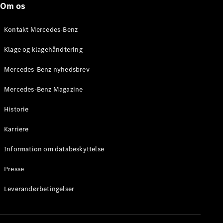
Om os
Stationcar
E-Klasse
Stationcar
Kontakt Mercedes-Benz
E-Klasse
All-Terrain
Klage og klagehåndtering
Mercedes-Benz nyhedsbrev
Konfigurator
Mercedes-
Mercedes-Benz Magazine
Benz Online
Showroom
Historie
Hatchback
Karriere
Information om databeskyttelse
Presse
A-Klasse
Leverandørbetingelser
Hatchback