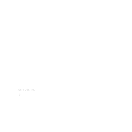
Teknisk
tilbehør
Opladningsudstyr
Collection
Bilpleje
Services