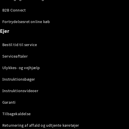
Elektrisk
SUV
B2B Connect
Mercedes-
Maybach
Elektrisk
Fortrydelsesret online køb
EQS SUV
GLA
Ejer
GLA
Ny
Elektrisk
GLA
Ny
Bestil tid til service
GLB
Elektrisk
GLB
Serviceaftaler
GLC
Elektrisk
GLC
Ulykkes- og vejhjælp
GLC Coupé
GLE
Instruktionsbøger
GLE Coupé
GLS
Instruktionsvideoer
Mercedes-
Maybach
Ny
Garanti
GLS
G-
Tilbagekaldelse
Elektrisk
Klasse
Returnering af affald og udtjente køretøjer
G-Klasse