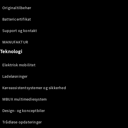
Originaltilbehør
Konfigurator
Mercedes-
Battericertifikat
Benz Online
Showroom
Support og kontakt
Stationcar
MANUFAKTUR
Teknologi
Elektrisk mobilitet
Ladeløsninger
Alle
Stationcar
Køreassistentsystemer og sikkerhed
CLA
Shooting
Elektrisk
MBUX multimediesystem
Brake
CLA
Design- og konceptbiler
Shooting
Brake
Trådløse opdateringer
C-Klasse