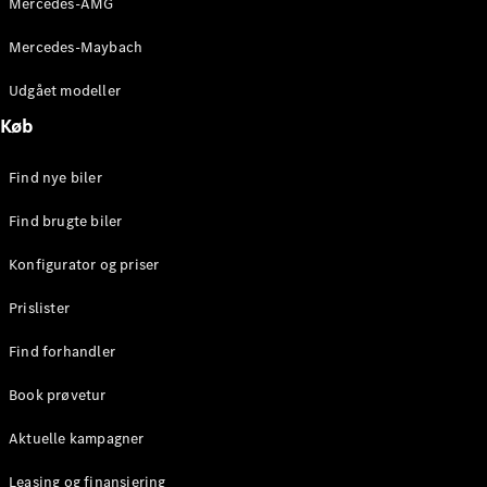
Mercedes-AMG
E-Klasse
Sedan
Mercedes-Maybach
S-Klasse
Lang
Udgået modeller
Mercedes-
Køb
Maybach S-
Klasse
Find nye biler
Konfigurator
Find brugte biler
Mercedes-
Benz Online
Konfigurator og priser
Showroom
SUV
Prislister
Find forhandler
Book prøvetur
Aktuelle kampagner
Alle SUVs
EQS
Leasing og finansiering