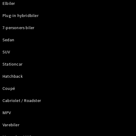
Plug-in-hybrid modeller
Elbiler
Plug-in hybridbiler
Sedan
7-personers biler
Sedan
SUV
Alle Sedans
Stationcar
CLA
Elektrisk
CLA
Hatchback
C-Klasse
Coupé
Sedan
C-
Cabriolet / Roadster
Klasse
Elektrisk
Sedan
MPV
EQE
Elektrisk
Sedan
Varebiler
EQS
Elektrisk
Sedan