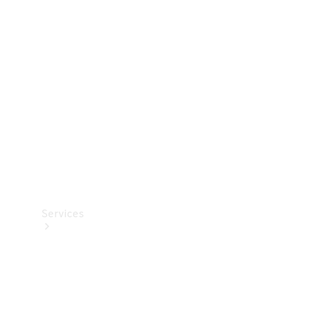
Teknisk
tilbehør
Opladningsudstyr
Collection
Bilpleje
Services