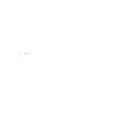
Brand
Oplev
Mercedes-
Benz