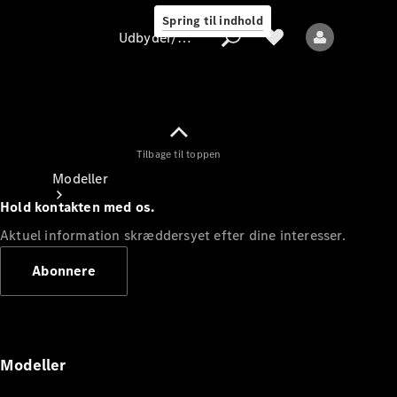
Spring til indhold
Udbyder/databeskyttelse
Tilbage til toppen
Udbyder/databeskyttelse
Modeller
Hold kontakten med os.
Aktuel information skræddersyet efter dine interesser.
Abonnere
Alle modeller
Nye modeller
Modeller
Elektriske modeller