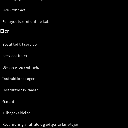
Elektrisk
SUV
B2B Connect
Mercedes-
Maybach
Elektrisk
Fortrydelsesret online køb
EQS SUV
GLA
Ejer
GLA
Ny
Elektrisk
GLA
Ny
Bestil tid til service
GLB
Elektrisk
GLB
Serviceaftaler
GLC
Elektrisk
GLC
Ulykkes- og vejhjælp
GLC Coupé
GLE
Instruktionsbøger
GLE Coupé
GLS
Instruktionsvideoer
Mercedes-
Maybach
Ny
Garanti
GLS
G-
Tilbagekaldelse
Elektrisk
Klasse
Returnering af affald og udtjente køretøjer
G-Klasse