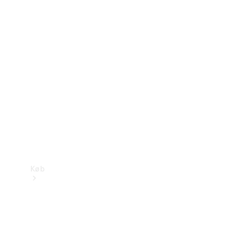
Mercedes-Benz Online Showroom
Køb