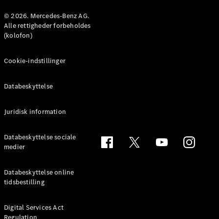
Konfigurator
Mercedes-
© 2026. Mercedes-Benz AG.
Benz Online
Alle rettigheder forbeholdes
Showroom
(kolofon)
Coupé
Cookie-indstillinger
Databeskyttelse
Juridisk information
Alle Coupés
CLE Coupé
Mercedes-
Databeskyttelse sociale
AMG GT
medier
Coupé
Mercedes-
Databeskyttelse online
AMG GT
tidsbestilling
Elektrisk
4-dørs
coupé
Digital Services Act
Regulation