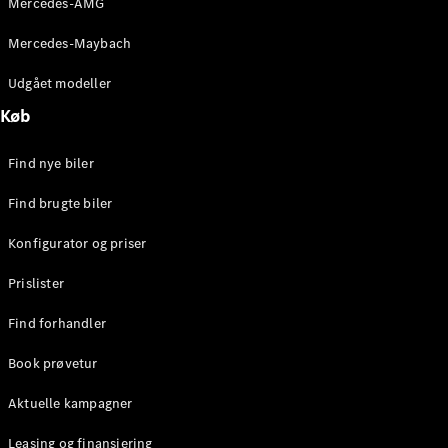
Mercedes-AMG
E-Klasse
Sedan
Mercedes-Maybach
S-Klasse
Lang
Udgået modeller
Mercedes-
Køb
Maybach S-
Klasse
Find nye biler
Konfigurator
Find brugte biler
Mercedes-
Benz Online
Konfigurator og priser
Showroom
SUV
Prislister
Find forhandler
Book prøvetur
Aktuelle kampagner
Alle SUVs
EQS
Leasing og finansiering