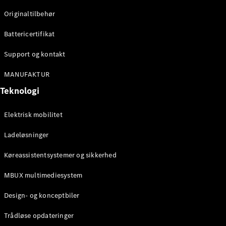
Originaltilbehør
Konfigurator
Mercedes-
Battericertifikat
Benz Online
Showroom
Support og kontakt
Stationcar
MANUFAKTUR
Teknologi
Elektrisk mobilitet
Ladeløsninger
Alle
Stationcar
Køreassistentsystemer og sikkerhed
CLA
Shooting
Elektrisk
MBUX multimediesystem
Brake
CLA
Design- og konceptbiler
Shooting
Brake
Trådløse opdateringer
C-Klasse