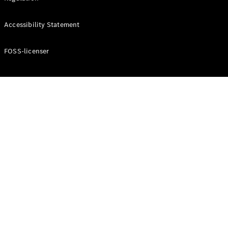
Konfigurator
Mercedes-
Accessibility Statement
Benz Online
Showroom
Cabriolet / Roadster
FOSS-licenser
Alle
Cabriolets /
Roadsters
CLE
Cabriolet
Mercedes-
AMG SL