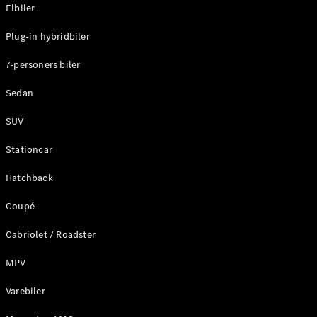
Plug-in-hybrid modeller
Elbiler
Plug-in hybridbiler
Sedan
7-personers biler
Sedan
SUV
Alle Sedans
Stationcar
CLA
Elektrisk
CLA
Hatchback
C-Klasse
Coupé
Sedan
C-
Cabriolet / Roadster
Klasse
Elektrisk
Sedan
MPV
EQE
Elektrisk
Sedan
Varebiler
EQS
Elektrisk
Sedan