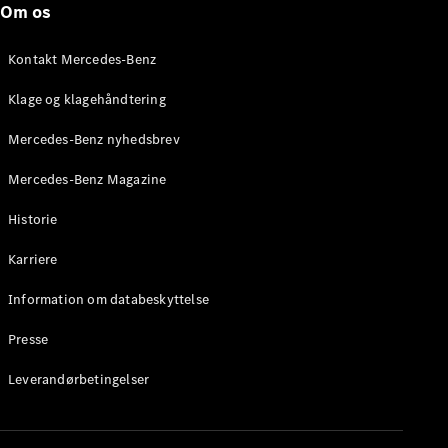
Om os
Stationcar
E-Klasse
Stationcar
Kontakt Mercedes-Benz
E-Klasse
All-Terrain
Klage og klagehåndtering
Mercedes-Benz nyhedsbrev
Konfigurator
Mercedes-
Mercedes-Benz Magazine
Benz Online
Showroom
Historie
Hatchback
Karriere
Information om databeskyttelse
Presse
A-Klasse
Leverandørbetingelser
Hatchback