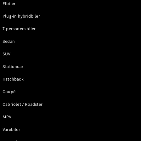
Plug-in-hybrid modeller
Elbiler
Plug-in hybridbiler
Sedan
7-personers biler
Sedan
SUV
Alle Sedans
Stationcar
CLA
Elektrisk
CLA
Hatchback
C-Klasse
Coupé
Sedan
C-
Cabriolet / Roadster
Klasse
Elektrisk
Sedan
MPV
EQE
Elektrisk
Sedan
Varebiler
EQS
Elektrisk
Sedan