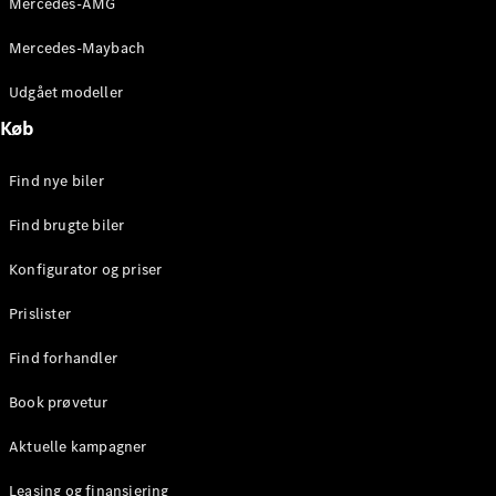
Mercedes-AMG
E-Klasse
Sedan
Mercedes-Maybach
S-Klasse
Lang
Udgået modeller
Mercedes-
Køb
Maybach S-
Klasse
Find nye biler
Konfigurator
Find brugte biler
Mercedes-
Benz Online
Konfigurator og priser
Showroom
SUV
Prislister
Find forhandler
Book prøvetur
Aktuelle kampagner
Alle SUVs
EQS
Leasing og finansiering