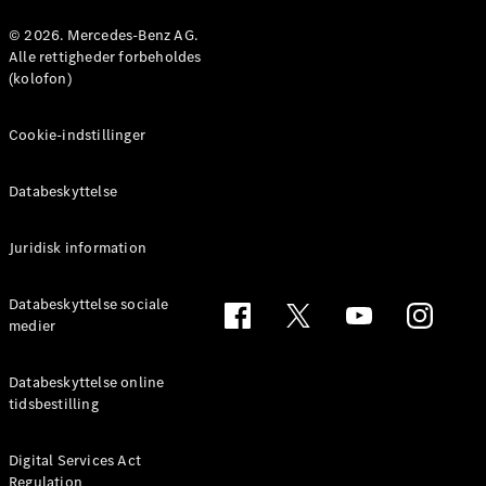
Konfigurator
Mercedes-
© 2026. Mercedes-Benz AG.
Benz Online
Alle rettigheder forbeholdes
Showroom
(kolofon)
Coupé
Cookie-indstillinger
Databeskyttelse
Juridisk information
Alle Coupés
CLE Coupé
Mercedes-
Databeskyttelse sociale
AMG GT
medier
Coupé
Mercedes-
Databeskyttelse online
AMG GT
tidsbestilling
Elektrisk
4-dørs
coupé
Digital Services Act
Regulation