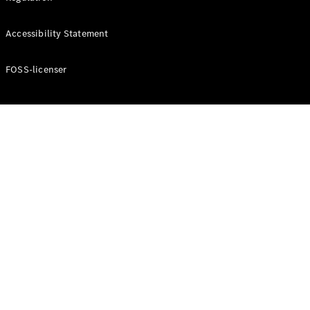
Konfigurator
Mercedes-
Accessibility Statement
Benz Online
Showroom
Cabriolet / Roadster
FOSS-licenser
Alle
Cabriolets /
Roadsters
CLE
Cabriolet
Mercedes-
AMG SL