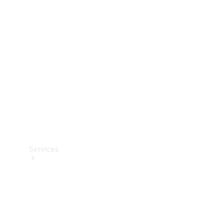
Teknisk
tilbehør
Opladningsudstyr
Collection
Bilpleje
Services