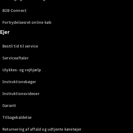
Elektrisk
SUV
B2B Connect
Mercedes-
Maybach
Elektrisk
Fortrydelsesret online køb
EQS SUV
GLA
Ejer
GLA
Ny
Elektrisk
GLA
Ny
Bestil tid til service
GLB
Elektrisk
GLB
Serviceaftaler
GLC
Elektrisk
GLC
Ulykkes- og vejhjælp
GLC Coupé
GLE
Instruktionsbøger
GLE Coupé
GLS
Instruktionsvideoer
Mercedes-
Maybach
Ny
Garanti
GLS
G-
Tilbagekaldelse
Elektrisk
Klasse
Returnering af affald og udtjente køretøjer
G-Klasse