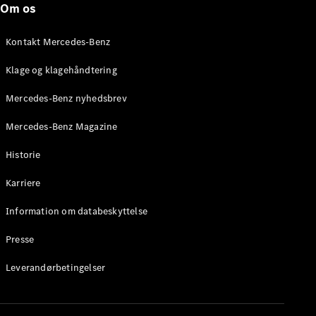
Om os
Stationcar
E-Klasse
Stationcar
Kontakt Mercedes-Benz
E-Klasse
All-Terrain
Klage og klagehåndtering
Mercedes-Benz nyhedsbrev
Konfigurator
Mercedes-
Mercedes-Benz Magazine
Benz Online
Showroom
Historie
Hatchback
Karriere
Information om databeskyttelse
Presse
A-Klasse
Leverandørbetingelser
Hatchback