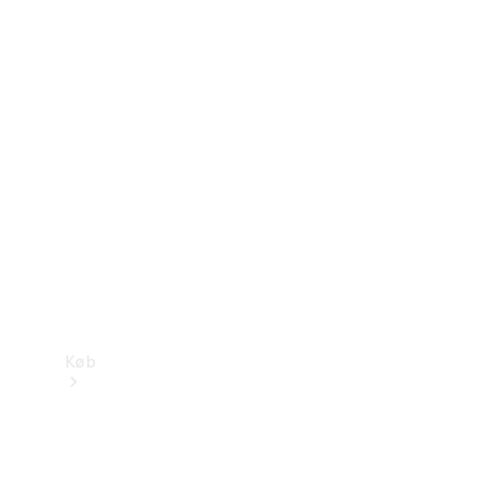
Mercedes-Benz Online Showroom
Køb