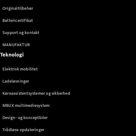
Originaltilbehør
Konfigurator
Mercedes-
Battericertifikat
Benz Online
Showroom
Support og kontakt
Stationcar
MANUFAKTUR
Teknologi
Elektrisk mobilitet
Ladeløsninger
Alle
Stationcar
Køreassistentsystemer og sikkerhed
CLA
Shooting
Elektrisk
MBUX multimediesystem
Brake
CLA
Design- og konceptbiler
Shooting
Brake
Trådløse opdateringer
C-Klasse