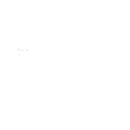
Brand
Oplev
Mercedes-
Benz