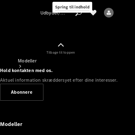
Spring til indhold
Udbyder/databeskyttelse
Tilbage til toppen
Udbyder/databeskyttelse
Modeller
Hold kontakten med os.
Aktuel information skræddersyet efter dine interesser.
Abonnere
Alle modeller
Nye modeller
Modeller
Elektriske modeller