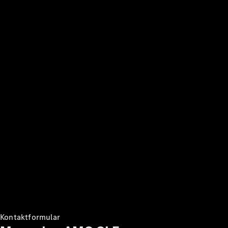
Kontakt
Mercedes-
Benz
Karriere
Mercedes-
Benz
nyhedsbrev
Mercedes-
Benz
Magazine
Kontaktformular