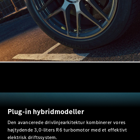
E-Klasse
Stationcar
E-Klasse
All-Terrain
Konfigurator
Mercedes-
Benz Online
Showroom
Hatchback
Plug-in hybridmodeller
A-Klasse
Hatchback
Den avancerede drivlinjearkitektur kombinerer vores
højtydende 3,0-liters R6 turbomotor med et effektivt
Konfigurator
elektrisk driftssystem.