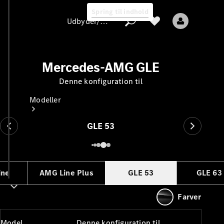
Spring til indhold
Udbyder/databeskyttelse
Mercedes-AMG GLE
Denne konfiguration til
Udbyder/databeskyttelse
Modeller
GLE 53
ine
AMG Line Plus
GLE 53
GLE 63
Alle modeller
Nye modeller
Farver
Elektriske modeller
Model
Denne konfiguration til