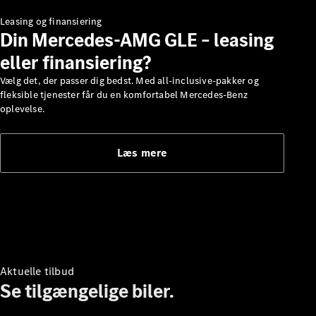
Leasing og finansiering
Om os
Din Mercedes-AMG GLE – leasing
AMG
MAYBACH
eller finansiering?
G-Klasse
Vælg det, der passer dig bedst. Med all-inclusive-pakker og
Teknologi og
fleksible tjenester får du en komfortabel Mercedes-Benz
innovationer
oplevelse.
Læs mere
Oversigt
Automatiseret
kørsel og
Aktuelle tilbud
assistentsystemer
Se tilgængelige biler.
Sikkerhedssystemer
Drivlinjeteknologi