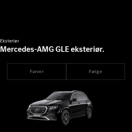
Konfigurator
Mercedes-
Benz Online
Showroom
Grand Limousine
Eksteriør
Mercedes-AMG GLE eksteriør.
Farver
Fælge
VLE
Elektrisk
Konfigurator
Mercedes-
Benz Online
Showroom
MPV