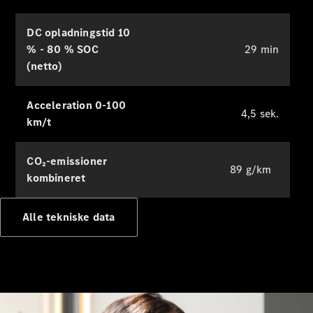
Bestil tid til
DC opladningstid 10
service
% - 80 % SOC
29 min
Service og
reparation
(netto)
Ulykkes- og
vejhjælp
Acceleration 0-100
Forsikring
4,5 sek.
km/t
Mercedes-
CO₂-emissioner
Benz apps
89 g/km
Instruktionsbøger
kombineret
Support og
Alle tekniske data
kontakt