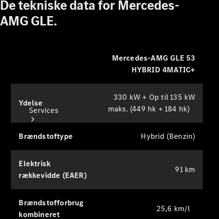
navigationsinstruktioner understøttet
De tekniske data for Mercedes-
Bilpleje
af augmented navigation.
AMG GLE.
Mercedes-AMG GLE 53
HYBRID 4MATIC+
330 kW + Op til 135 kW
Ydelse
maks. (449 hk + 184 hk)
Services
Brændstoftype
Hybrid (Benzin)
Elektrisk
91 km
rækkevidde (EAER)
Alle
services
Brændstofforbrug
Ladeløsninger
25,6 km/l
kombineret