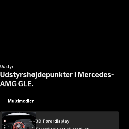
biler
Find
brugte
biler
Pre-owned
Mercedes-
Benz
Aktuelle
kampagner
Firmabil
Udstyr
Leasing og
Udstyrshøjdepunkter i Mercedes-
finansiering
AMG GLE.
Konfigurator
og priser
Multimedier
Prislister
Book
prøvetur
3D Førerdisplay