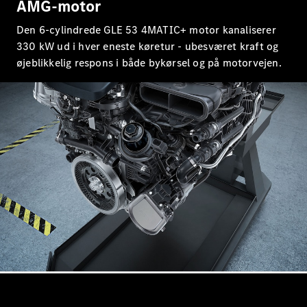
AMG-motor
Mercedes-
Benz Online
Den 6-cylindrede GLE 53 4MATIC+ motor kanaliserer
Showroom
330 kW ud i hver eneste køretur - ubesværet kraft og
Cabriolet / Roadster
øjeblikkelig respons i både bykørsel og på motorvejen.
Alle
Cabriolets /
Roadsters
CLE
Cabriolet
Mercedes-
AMG SL
Roadster