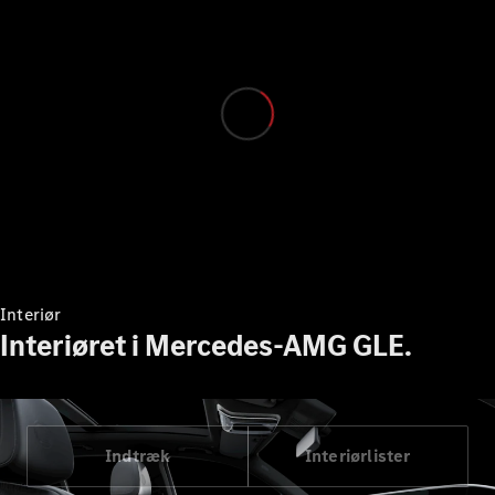
Alle MPVs
EQV
Elektrisk
V-Klasse
Marco Polo
Konfigurator
Mercedes-
Benz Online
Showroom
Interiør
Interiøret i Mercedes-AMG GLE.
Varebiler
Konfigurator
Mercedes-Benz Online Showroom
Indtræk
Interiørlister