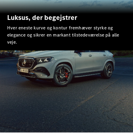
E-Klasse
Sedan
S-Klasse
Luksus, der begejstrer
Lang
Mercedes-
Hver eneste kurve og kontur fremhæver styrke og
Maybach S-
elegance og sikrer en markant tilstedeværelse på alle
Klasse
veje.
Konfigurator
Mercedes-
Benz Online
Showroom
SUV
Alle SUVs
EQS
Elektrisk