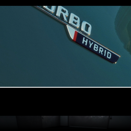
Mercedes-
Benz Online
Showroom
Coupé
Alle Coupés
CLE Coupé
Mercedes-
AMG GT
Coupé
Mercedes-
AMG GT
Elektrisk
4-dørs
coupé
Konfigurator