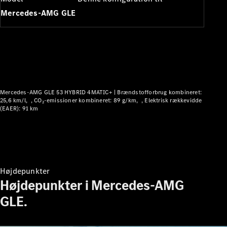
Plug-in-hybrid modeller
Mercedes-AMG GLE
Sedan
Mercedes-AMG GLE 53 HYBRID 4MATIC+ |
Brændstofforbrug kombineret:
Alle Sedans
25,6 km/l
CO₂-emissioner kombineret: 89 g/km
Elektrisk rækkevidde
(EAER): 91 km
CLA
Elektrisk
CLA
C-Klasse
Sedan
C-
Klasse
Elektrisk
Højdepunkter
Sedan
Højdepunkter i Mercedes-AMG
EQE
Elektrisk
Sedan
GLE.
EQS
Elektrisk
Sedan