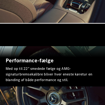
Konfigurator
Mercedes-
Benz Online
Showroom
Stationcar
Performance-fælge
Alle
Stationcar
Med op til 22" smedede fælge og AMG-
CLA
signaturbremsekalibre bliver hver eneste køretur en
Shooting
Elektrisk
Brake
blanding af både performance og stil.
CLA
Shooting
Brake
C-Klasse
Stationcar