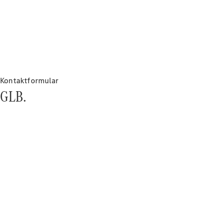
Kontaktformular
Kontakt
GLB.
Mercedes-
Benz
Karriere
Mercedes-
Benz
nyhedsbrev
Mercedes-
Benz
Magazine