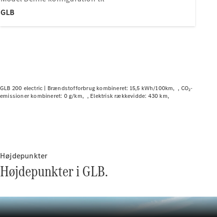
Plug-in-hybrid modeller
GLB
Sedan
GLB 200 electric |
Brændstofforbrug kombineret: 15,5 kWh/100km
CO₂-
emissioner kombineret: 0 g/km
Elektrisk rækkevidde: 430 km
Alle Sedans
CLA
Elektrisk
CLA
C-Klasse
Sedan
C-
Højdepunkter
Klasse
Elektrisk
Højdepunkter i GLB.
Sedan
EQE
Elektrisk
Sedan
EQS
Elektrisk
Sedan