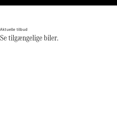
Aktuelle tilbud
Se tilgængelige biler.
Om os
AMG
MAYBACH
G-Klasse
Teknologi og
innovationer