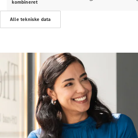
kombineret
Alle
Alle tekniske data
services
Ladeløsninger
Bestil tid til
service
Service og
reparation
Ulykkes- og
vejhjælp
Forsikring
Mercedes-
Benz apps
Instruktionsbøger
Support og