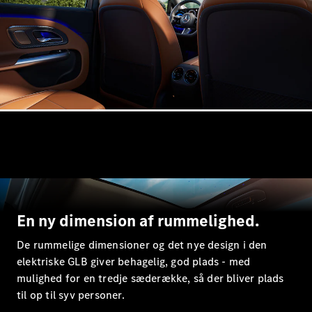
Brake
C-Klasse
Stationcar
E-Klasse
Stationcar
E-Klasse
All-Terrain
Konfigurator
Mercedes-
Benz Online
Showroom
Hatchback
En ny dimension af rummelighed.
De rummelige dimensioner og det nye design i den
elektriske GLB giver behagelig, god plads - med
mulighed for en tredje sæderække, så der bliver plads
A-Klasse
til op til syv personer.
Hatchback