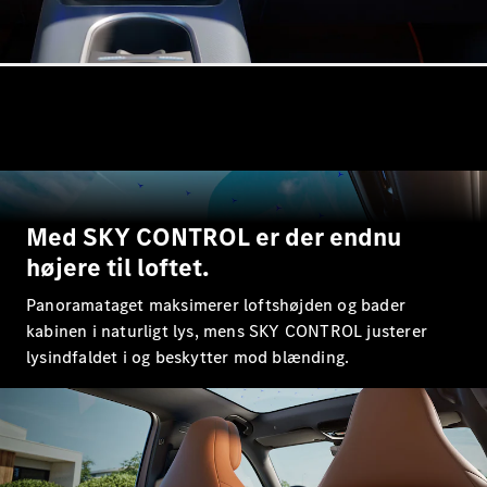
Klasse
G-Klasse
Konfigurator
Mercedes-
Benz Online
Showroom
Stationcar
Med SKY CONTROL er der endnu
højere til loftet.
Panoramataget maksimerer loftshøjden og bader
kabinen i naturligt lys, mens SKY CONTROL justerer
Alle
lysindfaldet i og beskytter mod blænding.
Stationcar
CLA
Shooting
Elektrisk
Brake
CLA
Shooting