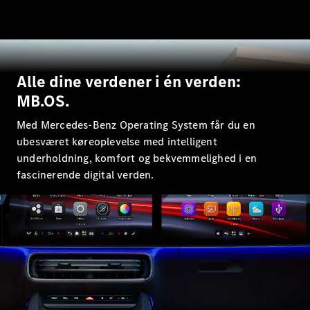
Elektrisk
SUV
EQS
Elektrisk
SUV
Mercedes-
Maybach
Elektrisk
Alle dine verdener i én verden:
EQS SUV
MB.OS.
GLA
GLA
Ny
Elektrisk
Med Mercedes-Benz Operating System får du en
GLA
Ny
ubesværet køreoplevelse med intelligent
GLB
Elektrisk
GLB
underholdning, komfort og bekvemmelighed i en
GLC
Elektrisk
fascinerende digital verden.
GLC
GLC Coupé
GLE
GLE Coupé
GLS
Mercedes-
Maybach
Ny
GLS
G-
Elektrisk