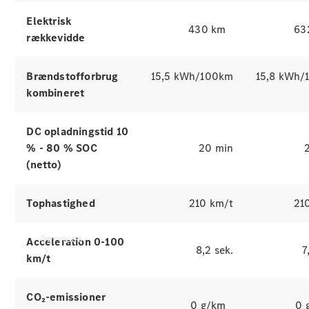
Elektrisk
Dæk
430 km
63
Teknisk
rækkevidde
tilbehør
Opladningsudstyr
Brændstofforbrug
15,5 kWh/100km
15,8 kWh/
Collection
kombineret
Bilpleje
DC opladningstid 10
% - 80 % SOC
20 min
(netto)
Tophastighed
210 km/t
21
Services
Acceleration 0-100
8,2 sek.
7
km/t
CO₂-emissioner
0 g/km
0 