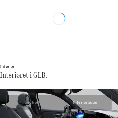
Benz Online
Showroom
MPV
Alle MPVs
EQV
Elektrisk
V-Klasse
Interiør
Marco Polo
Interiøret i GLB.
Konfigurator
Mercedes-
Benz Online
Showroom
Indtræk
Interiørlister
Varebiler