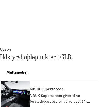
Find nye
biler
Find
brugte
biler
Pre-owned
Udstyr
Mercedes-
Udstyrshøjdepunkter i GLB.
Benz
Aktuelle
Multimedier
kampagner
Firmabil
Leasing og
finansiering
MBUX Superscreen
MBUX Superscreen giver dine
Konfigurator
forsædepassagerer deres eget 14-
og priser