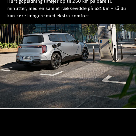
Hurtigopladning tilføjer op til 260 km på bare 10
minutter, med en samlet rækkevidde på 631 km – så du
kan køre længere med ekstra komfort.
Konfigurator
Mercedes-
Benz Online
Showroom
Cabriolet / Roadster
Alle
Cabriolets /
Roadsters
CLE
Cabriolet