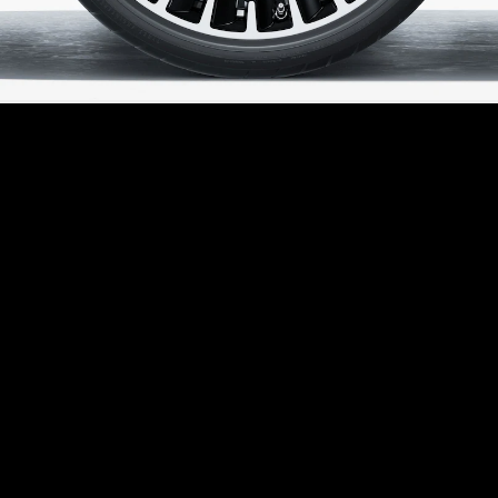
Mercedes-
Benz Online
Showroom
Coupé
Alle Coupés
CLE Coupé
Mercedes-
AMG GT
Coupé
Mercedes-
AMG GT
Elektrisk
4-dørs
coupé
Konfigurator