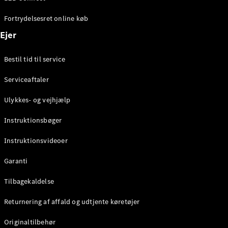
biler
Find
Fortrydelsesret online køb
brugte
biler
Ejer
Pre-owned
Mercedes-
Bestil tid til service
Benz
Serviceaftaler
Aktuelle
Ulykkes- og vejhjælp
kampagner
Firmabil
Instruktionsbøger
Leasing og
finansiering
Instruktionsvideoer
Garanti
Konfigurator
og priser
Tilbagekaldelse
Prislister
Book
Returnering af affald og udtjente køretøjer
prøvetur
Originaltilbehør