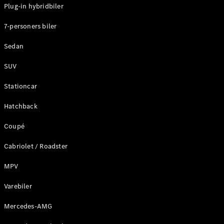
Plug-in hybridbiler
7-personers biler
Sedan
Alle MPVs
EQV
Elektrisk
SUV
V-Klasse
Marco Polo
Stationcar
Hatchback
Konfigurator
Mercedes-
Coupé
Benz Online
Showroom
Cabriolet / Roadster
MPV
Varebiler
Varebiler
Konfigurator
Mercedes-Benz Online Showroom
Mercedes-AMG