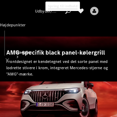
Spring til indhold
Udbyder/databeskyttelse
Højdepunkter
Udbyder/databeskyttelse
AMG-specifik black panel-kølergrill
Modeller
Frontdesignet er kendetegnet ved det sorte panel med
lodrette stivere i krom, integreret Mercedes-stjerne og
"AMG"-mærke.
Alle modeller
Nye modeller
Elektriske modeller