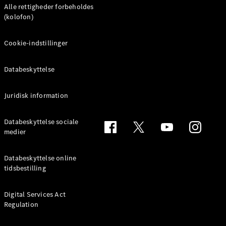
Alle rettigheder forbeholdes
Bestil tid til
(kolofon)
service
Service og
Cookie-indstillinger
reparation
Ulykkes- og
vejhjælp
Databeskyttelse
Forsikring
Juridisk information
Mercedes-
Benz apps
Databeskyttelse sociale
Instruktionsbøger
medier
Support og
Databeskyttelse online
kontakt
tidsbestilling
Digital Services Act
Regulation