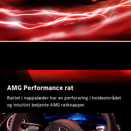
Plug-in-hybrid modeller
Sedan
Alle Sedans
CLA
Elektrisk
CLA
C-Klasse
Sedan
AMG Performance rat
C-
Klasse
Elektrisk
Rattet i nappalæder har en perforering i holdeområdet
Sedan
og intuitivt betjente AMG ratknapper.
EQE
Elektrisk
Sedan
EQS
Elektrisk
Sedan