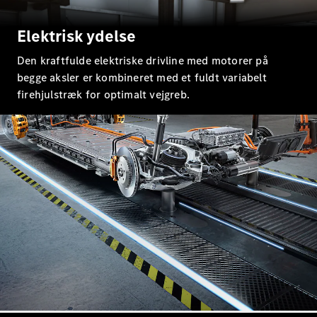
Konfigurator
Elektrisk ydelse
Mercedes-
Benz Online
Den kraftfulde elektriske drivline med motorer på
Showroom
begge aksler er kombineret med et fuldt variabelt
Stationcar
firehjulstræk for optimalt vejgreb.
Alle
Stationcar
CLA
Shooting
Elektrisk
Brake
CLA
Shooting
Brake
C-Klasse
Stationcar