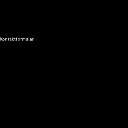
Mercedes-
Benz Online
Showroom
Cabriolet / Roadster
Kontaktformular
Alle
Cabriolets /
Roadsters
CLE
Cabriolet
Mercedes-
AMG SL
Roadster