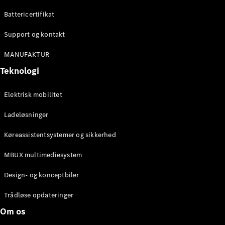
Digitale
Battericertifikat
tjenester
Serviceaftaler
Support og kontakt
Teknisk
tilbehør
MANUFAKTUR
og
Collection
Teknologi
Elektrisk mobilitet
Ladeløsninger
Køreassistentsystemer og sikkerhed
MBUX multimediesystem
Design- og konceptbiler
Dæk
Teknisk
Trådløse opdateringer
tilbehør
Om os
Opladningsudstyr
Collection