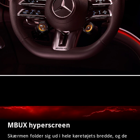
E-Klasse
Sedan
S-Klasse
Lang
Mercedes-
Maybach S-
Klasse
Konfigurator
Mercedes-
Benz Online
Showroom
SUV
MBUX hyperscreen
Alle SUVs
EQS
Skærmen folder sig ud i hele køretøjets bredde, og de
Elektrisk