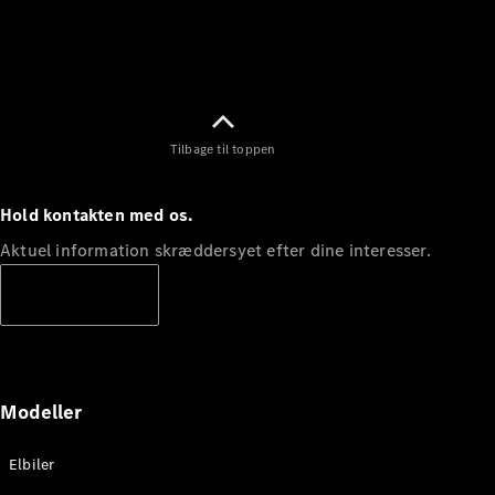
Konfigurator
Mercedes-
Benz Online
Showroom
Grand Limousine
Tilbage til toppen
Hold kontakten med os.
Aktuel information skræddersyet efter dine interesser.
Abonnere
VLE
Elektrisk
Konfigurator
Mercedes-
Benz Online
Modeller
Showroom
MPV
Elbiler