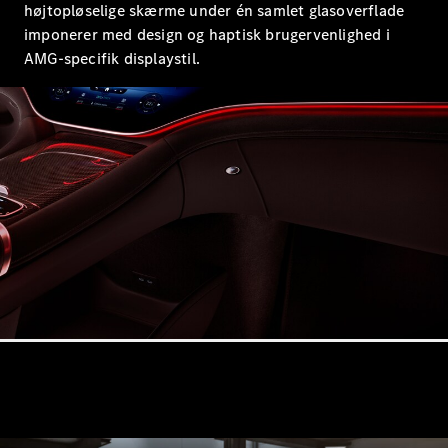
SUV
højtopløselige skærme under én samlet glasoverflade
Mercedes-
imponerer med design og haptisk brugervenlighed i
Maybach
Elektrisk
AMG-specifik displaystil.
EQS SUV
GLA
GLA
Ny
Elektrisk
GLA
Ny
GLB
Elektrisk
GLB
GLC
Elektrisk
GLC
GLC Coupé
GLE
GLE Coupé
GLS
Mercedes-
Maybach
Ny
GLS
G-
Elektrisk
Klasse
G-Klasse