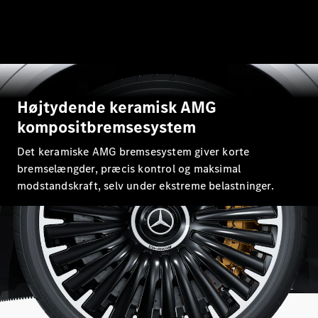
E-Klasse
Stationcar
E-Klasse
All-Terrain
Konfigurator
Højtydende keramisk AMG
Mercedes-
kompositbremsesystem
Benz Online
Showroom
Det keramiske AMG bremsesystem giver korte
Hatchback
bremselængder, præcis kontrol og maksimal
modstandskraft, selv under ekstreme belastninger.
A-Klasse
Hatchback
Konfigurator