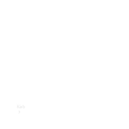
Konfigurator
Mercedes-Benz Online Showroom
Køb