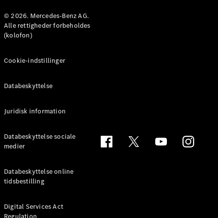
© 2026. Mercedes-Benz AG.
Konfigurator
Alle rettigheder forbeholdes
Mercedes-
(kolofon)
Benz Online
Showroom
Cookie-indstillinger
Coupé
Databeskyttelse
Juridisk information
Alle Coupés
Databeskyttelse sociale
CLE Coupé
medier
Mercedes-
AMG GT
Databeskyttelse online
Coupé
tidsbestilling
Mercedes-
AMG GT
Elektrisk
4-dørs
Digital Services Act
Regulation
coupé