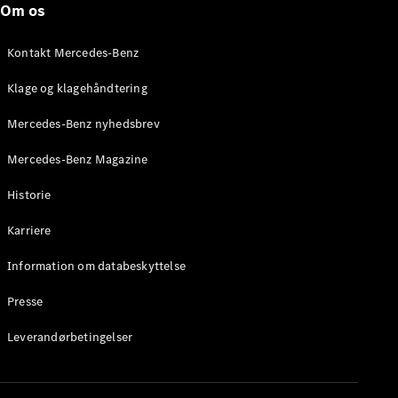
Om os
Brake
C-Klasse
Stationcar
Kontakt Mercedes-Benz
E-Klasse
Stationcar
Klage og klagehåndtering
E-Klasse
All-Terrain
Mercedes-Benz nyhedsbrev
Mercedes-Benz Magazine
Konfigurator
Mercedes-
Historie
Benz Online
Showroom
Karriere
Hatchback
Information om databeskyttelse
Presse
Leverandørbetingelser
A-Klasse
Hatchback