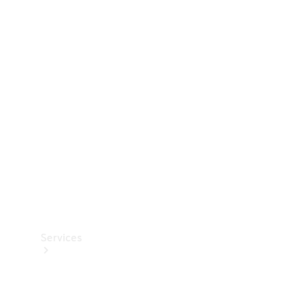
Dæk
Teknisk
tilbehør
Opladningsudstyr
Collection
Bilpleje
Services