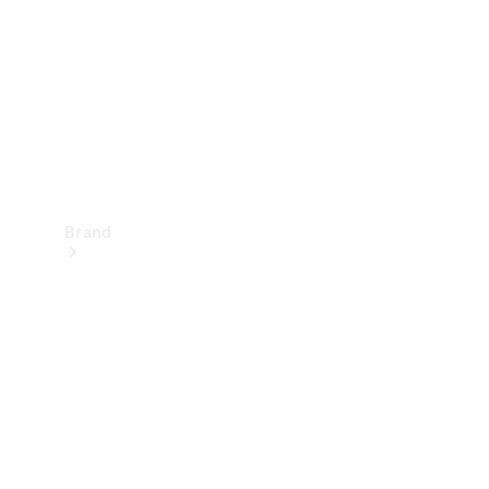
kontakt
Brand
Oplev
Mercedes-
Benz