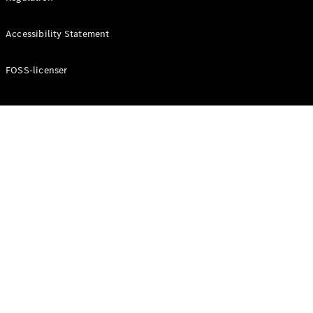
Accessibility Statement
Konfigurator
Mercedes-
Benz Online
FOSS-licenser
Showroom
Cabriolet / Roadster
Alle
Cabriolets /
Roadsters
CLE
Cabriolet