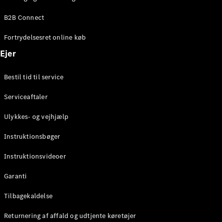
Elektrisk
SUV
B2B Connect
EQS
Elektrisk
SUV
Fortrydelsesret online køb
Mercedes-
Maybach
Elektrisk
Ejer
EQS SUV
GLA
Bestil tid til service
GLA
Ny
Elektrisk
GLA
Ny
Serviceaftaler
GLB
Elektrisk
GLB
Ulykkes- og vejhjælp
GLC
Elektrisk
GLC
Instruktionsbøger
GLC Coupé
GLE
Instruktionsvideoer
GLE Coupé
GLS
Garanti
Mercedes-
Maybach
Tilbagekaldelse
Ny
GLS
Returnering af affald og udtjente køretøjer
G-
Elektrisk