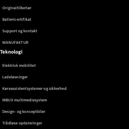
Klasse
Originaltilbehør
G-Klasse
Battericertifikat
Konfigurator
Mercedes-
Support og kontakt
Benz Online
Showroom
MANUFAKTUR
Stationcar
Teknologi
Elektrisk mobilitet
Ladeløsninger
Køreassistentsystemer og sikkerhed
Alle
Stationcar
MBUX multimediesystem
CLA
Shooting
Elektrisk
Design- og konceptbiler
Brake
CLA
Trådløse opdateringer
Shooting