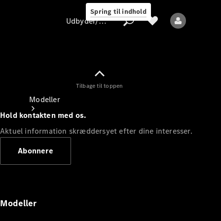
Spring til indhold
Udbyder/databeskyttelse
Tilbage til toppen
Udbyder/databeskyttelse
Modeller
Hold kontakten med os.
Aktuel information skræddersyet efter dine interesser.
Abonnere
Alle modeller
Nye modeller
Modeller
Elektriske modeller