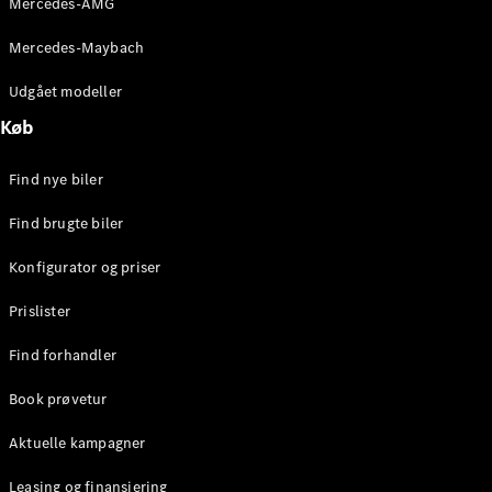
Mercedes-AMG
E-Klasse
Sedan
Mercedes-Maybach
S-Klasse
Lang
Udgået modeller
Mercedes-
Køb
Maybach S-
Klasse
Find nye biler
Konfigurator
Find brugte biler
Mercedes-
Benz Online
Konfigurator og priser
Showroom
SUV
Prislister
Find forhandler
Book prøvetur
Aktuelle kampagner
Alle SUVs
EQE
Leasing og finansiering