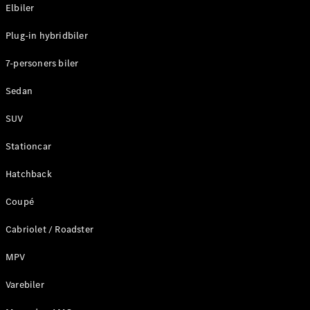
Plug-in-hybrid modeller
Elbiler
Plug-in hybridbiler
Sedan
7-personers biler
Sedan
SUV
Alle Sedans
Stationcar
CLA
Elektrisk
CLA
Hatchback
C-Klasse
Coupé
Sedan
C-
Cabriolet / Roadster
Klasse
Elektrisk
Sedan
MPV
EQE
Elektrisk
Sedan
Varebiler
EQS
Elektrisk
Sedan