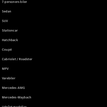
7-personers biler
Sedan
SUV
Stationcar
Hatchback
Coupé
Cabriolet / Roadster
MPV
Varebiler
Mercedes-AMG
Mercedes-Maybach
Udgået modeller