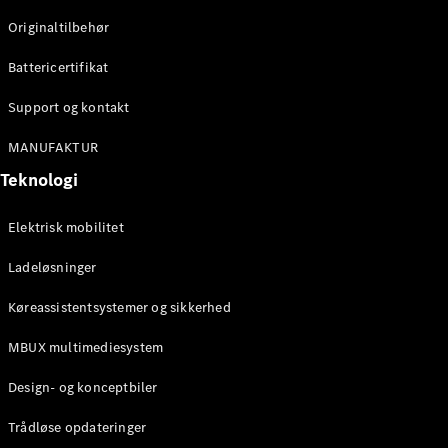
Originaltilbehør
Konfigurator
Mercedes-
Battericertifikat
Benz Online
Showroom
Support og kontakt
Stationcar
MANUFAKTUR
Teknologi
Elektrisk mobilitet
Ladeløsninger
Alle
Stationcar
Køreassistentsystemer og sikkerhed
CLA
Shooting
Elektrisk
MBUX multimediesystem
Brake
CLA
Design- og konceptbiler
Shooting
Brake
Trådløse opdateringer
C-Klasse