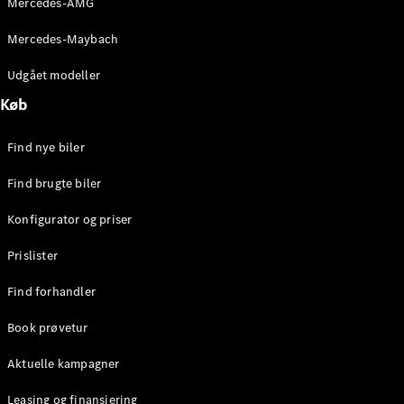
Mercedes-AMG
E-Klasse
Sedan
Mercedes-Maybach
S-Klasse
Lang
Udgået modeller
Mercedes-
Køb
Maybach S-
Klasse
Find nye biler
Konfigurator
Find brugte biler
Mercedes-
Benz Online
Konfigurator og priser
Showroom
SUV
Prislister
Find forhandler
Book prøvetur
Aktuelle kampagner
Alle SUVs
EQS
Leasing og finansiering