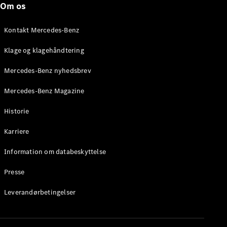
Om os
Stationcar
E-Klasse
Stationcar
Kontakt Mercedes-Benz
E-Klasse
All-Terrain
Klage og klagehåndtering
Mercedes-Benz nyhedsbrev
Konfigurator
Mercedes-
Mercedes-Benz Magazine
Benz Online
Showroom
Historie
Hatchback
Karriere
Information om databeskyttelse
Presse
A-Klasse
Leverandørbetingelser
Hatchback