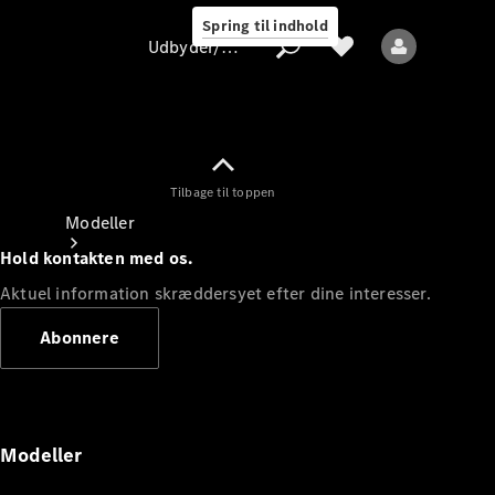
Spring til indhold
Udbyder/databeskyttelse
Tilbage til toppen
Udbyder/databeskyttelse
Modeller
Hold kontakten med os.
Aktuel information skræddersyet efter dine interesser.
Abonnere
Alle modeller
Nye modeller
Modeller
Elektriske modeller