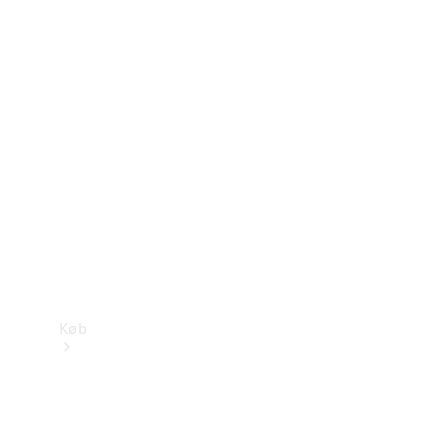
Mercedes-Benz Online Showroom
Køb