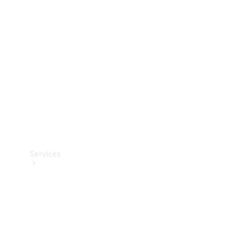
Teknisk
tilbehør
Opladningsudstyr
Collection
Bilpleje
Services