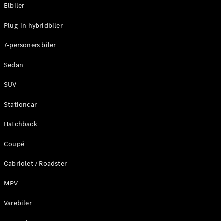
Plug-in-hybrid modeller
Elbiler
Plug-in hybridbiler
Sedan
7-personers biler
Sedan
SUV
Alle Sedans
Stationcar
CLA
Elektrisk
CLA
Hatchback
C-Klasse
Coupé
Sedan
C-
Cabriolet / Roadster
Klasse
Elektrisk
Sedan
MPV
EQE
Elektrisk
Sedan
Varebiler
EQS
Elektrisk
Sedan