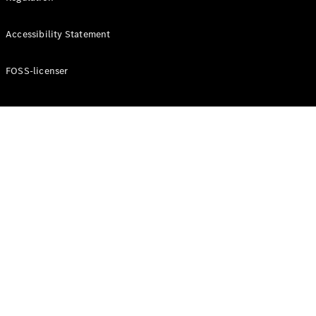
Konfigurator
Mercedes-
Accessibility Statement
Benz Online
Showroom
Cabriolet / Roadster
FOSS-licenser
Alle
Cabriolets /
Roadsters
CLE
Cabriolet
Mercedes-
AMG SL