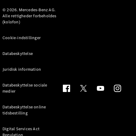
Konfigurator
Mercedes-
© 2026. Mercedes-Benz AG.
Benz Online
Alle rettigheder forbeholdes
Showroom
(kolofon)
Coupé
Cookie-indstillinger
Databeskyttelse
Juridisk information
Alle Coupés
CLE Coupé
Mercedes-
Databeskyttelse sociale
AMG GT
medier
Coupé
Mercedes-
Databeskyttelse online
AMG GT
tidsbestilling
Elektrisk
4-dørs
coupé
Digital Services Act
Regulation