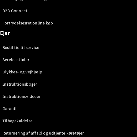
Elektrisk
SUV
B2B Connect
Mercedes-
Maybach
Elektrisk
Fortrydelsesret online køb
EQS SUV
GLA
Ejer
GLA
Ny
Elektrisk
GLA
Ny
Bestil tid til service
GLB
Elektrisk
GLB
Serviceaftaler
GLC
Elektrisk
GLC
Ulykkes- og vejhjælp
GLC Coupé
GLE
Instruktionsbøger
GLE Coupé
GLS
Instruktionsvideoer
Mercedes-
Maybach
Ny
Garanti
GLS
G-
Tilbagekaldelse
Elektrisk
Klasse
Returnering af affald og udtjente køretøjer
G-Klasse