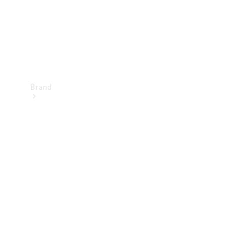
Brand
Oplev
Mercedes-
Benz